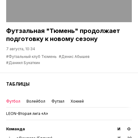
Футзальная "Тюмень" продолжает
подготовку к новому сезону
7 августа, 10:34
#Футзальный клуб Тюмень
#Денис Абышев
#Даниил Букаткин
ТАБЛИЦЫ
Футбол
Волейбол
Футзал
Хоккей
LEON-Вторая лига «А»
Команда
И
О