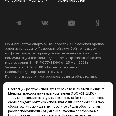
«Спортивный меридиан»
Архив новостей
СМИ Агентство спортивных новостей «Тюменская арена»
зарегистрировано Федеральной службой по надзору
в сфере связи, информационных технологий и массовых
коммуникаций (Роскомнадзор), регистрационный номер
и дата: серия Эл № ФС77-81090 от 25 мая 2021 г.
Учредитель: АНО «ТРК «Тюменское время».
Главный редактор: Мартынов В. В.
При использовании материалов ссылка обязательна.
Политика конфиденциальности
Настоящий ресурс использует сервис веб-аналитики Яндекс
Метрика, предоставляемый компанией ООО «ЯНДЕКС»,
Редакция:
119021, Россия, Москва, ул. Л. Толстого, 16 (далее — Яндекс),
сервис Яндекс Метрика использует файлы «cookie» с целью
625035, Тюмень, пр. Геологоразведчиков, 28А
сбора технических данных посетителей для обеспечения
(3452) 68-22-28
работоспособности и улучшения качества обслуживания.
tum-arena@mail.ru
Продолжая использовать ресурс, Вы автоматически