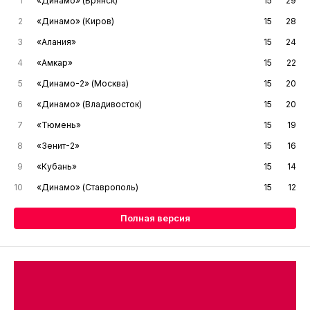
1
«Динамо» (Брянск)
15
29
2
«Динамо» (Киров)
15
28
3
«Алания»
15
24
4
«Амкар»
15
22
5
«Динамо-2» (Москва)
15
20
6
«Динамо» (Владивосток)
15
20
7
«Тюмень»
15
19
8
«Зенит-2»
15
16
9
«Кубань»
15
14
10
«Динамо» (Ставрополь)
15
12
Полная версия