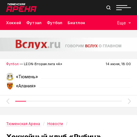
Хоккей
Футзал
Футбол
Биатлон
Еще
Лыжные гонки
Волейбол
Плавание
Дзюдо
Скалолазание
Велоспорт
Бокс
Футбол
— LEON-Вторая лига «А»
14 июня, 18:00
«Тюмень»
«Алания»
Тюменская Арена
Новости
Хоккейный клуб «Рубин»