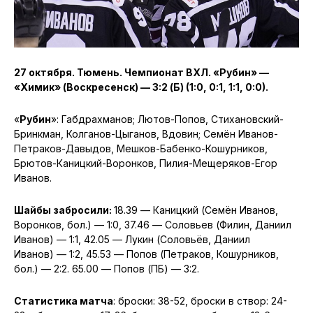
27 октября. Тюмень. Чемпионат ВХЛ. «Рубин» —
«Химик» (Воскресенск) — 3:2 (Б) (1:0, 0:1, 1:1, 0:0).
«
Рубин
»: Габдрахманов; Лютов-Попов, Стихановский-
Бринкман, Колганов-Цыганов, Вдовин; Семён Иванов-
Петраков-Давыдов, Мешков-Бабенко-Кошурников,
Брютов-Каницкий-Воронков, Пилия-Мещеряков-Егор
Иванов.
Шайбы забросили:
18.39 — Каницкий (Семён Иванов,
Воронков, бол.) — 1:0, 37.46 — Соловьев (Филин, Даниил
Иванов) — 1:1, 42.05 — Лукин (Соловьёв, Даниил
Иванов) — 1:2, 45.53 — Попов (Петраков, Кошурников,
бол.) — 2:2. 65.00 — Попов (ПБ) — 3:2.
Статистика матча
: броски: 38-52, броски в створ: 24-