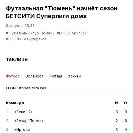
Футзальная "Тюмень" начнёт сезон
БЕТСИТИ Суперлиги дома
8 августа, 08:46
#Футзальный клуб Тюмень
#МФК Норильск
#БЕТСИТИ Суперлига
ТАБЛИЦЫ
Футбол
Волейбол
Футзал
Хоккей
LEON-Вторая лига «А»
Команда
И
О
1
«Зенит-2»
3
9
2
«Амкар-Пермь»
2
6
3
«Иртыш»
3
4