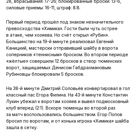
28, вбрасывания: 17-26; блокированные броски: 13-6,
силовые приемы: 16-11, штраф: 8:8.
Первый период прошёл под знаком незначительного
превосходства «Химика». Гости были чуть острее
в атаке, чем хозяева. Но счёт открыл «Рубин».
Большинство на 19-й минуте реализовал Евгений
Каницкий, мастерски отправивший шайбу в ворота
соперников «теннисным» броском. Во втором периоде
«жёлтые» совершили 12 бросков в створ тюменских
ворот, защищаемых Денисом Габдрахмановым.
Рубиновцы блокировали 5 бросков.
На 38-й минуте Дмитрий Соловьёв конвертировал в гол
классный пас Егора Филина. На 43-й минуте Константин
Лукин убежал к воротам хозяев и вывел подмосковный
клуб вперед (2:1). Вскоре тюменцы во второй раз
за матч воспользовались большинством. Егор Попов
бросил по воротам, и от конька игрока «Химика» шайба
зашла в сетку.