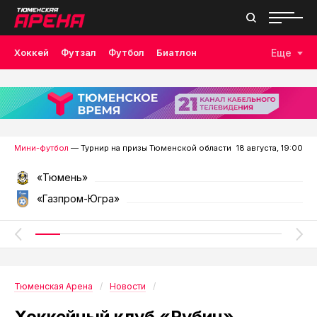
Хоккей
Футзал
Футбол
Биатлон
Еще
Лыжные гонки
Волейбол
Плавание
Дзюдо
Скалолазание
Велоспорт
Бокс
Мини-футбол
— Турнир на призы Тюменской области
18 августа, 19:00
«Тюмень»
«Газпром-Югра»
Тюменская Арена
Новости
Хоккейный клуб «Рубин»