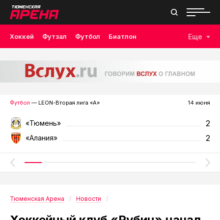
Хоккей
Футзал
Футбол
Биатлон
Еще
Лыжные гонки
Волейбол
Плавание
Дзюдо
Скалолазание
Велоспорт
Бокс
Футбол
— LEON-Вторая лига «А»
14 июня
2
«Тюмень»
2
«Алания»
Тюменская Арена
Новости
Хоккейный клуб «Рубин» начал