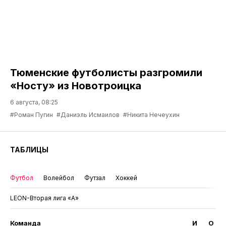
Тюменские футболисты разгромили
«Носту» из Новотроицка
6 августа, 08:25
#Роман Пугин
#Даниэль Исмаилов
#Никита Нечеухин
ТАБЛИЦЫ
Футбол
Волейбол
Футзал
Хоккей
LEON-Вторая лига «А»
Команда
И
О