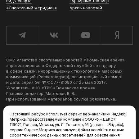
Виды спорта
Турнирные таблицы
«Спортивный меридиан»
Архив новостей
СМИ Агентство спортивных новостей «Тюменская арена»
зарегистрировано Федеральной службой по надзору
в сфере связи, информационных технологий и массовых
коммуникаций (Роскомнадзор), регистрационный номер
и дата: серия Эл № ФС77-81090 от 25 мая 2021 г.
Учредитель: АНО «ТРК «Тюменское время».
Главный редактор: Мартынов В. В.
При использовании материалов ссылка обязательна.
Политика конфиденциальности
Настоящий ресурс использует сервис веб-аналитики Яндекс
Метрика, предоставляемый компанией ООО «ЯНДЕКС»,
Редакция:
119021, Россия, Москва, ул. Л. Толстого, 16 (далее — Яндекс),
сервис Яндекс Метрика использует файлы «cookie» с целью
625035, Тюмень, пр. Геологоразведчиков, 28А
сбора технических данных посетителей для обеспечения
(3452) 68-22-28