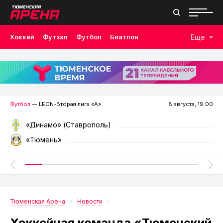
Хоккей
Футзал
Футбол
Биатлон
Еще
Лыжные гонки
Волейбол
Плавание
Дзюдо
Скалолазание
Велоспорт
Бокс
Футбол
— LEON-Вторая лига «А»
8 августа, 19:00
«Динамо» (Ставрополь)
«Тюмень»
Тюменская Арена
Новости
Хоккейная команда «Тюменский