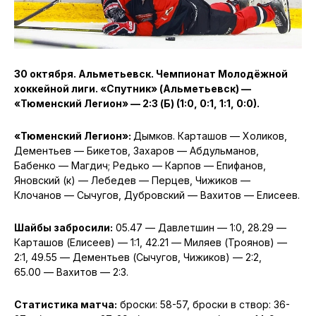
30 октября. Альметьевск. Чемпионат Молодёжной
хоккейной лиги. «Спутник» (Альметьевск) —
«Тюменский Легион» — 2:3 (Б) (1:0, 0:1, 1:1, 0:0).
«Тюменский Легион»:
Дымков. Карташов — Холиков,
Дементьев — Бикетов, Захаров — Абдульманов,
Бабенко — Магдич; Редько — Карпов — Епифанов,
Яновский (к) — Лебедев — Перцев, Чижиков —
Клочанов — Сычугов, Дубровский — Вахитов — Елисеев.
Шайбы забросили:
05.47 — Давлетшин — 1:0, 28.29 —
Карташов (Елисеев) — 1:1, 42.21 — Миляев (Троянов) —
2:1, 49.55 — Дементьев (Сычугов, Чижиков) — 2:2,
65.00 — Вахитов — 2:3.
Статистика матча:
броски: 58-57, броски в створ: 36-