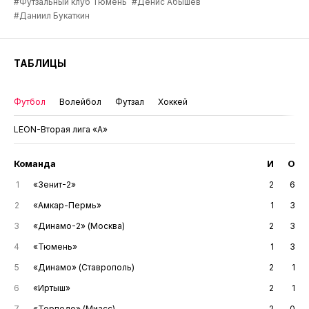
#Футзальный клуб Тюмень
#Денис Абышев
#Даниил Букаткин
ТАБЛИЦЫ
Футбол
Волейбол
Футзал
Хоккей
LEON-Вторая лига «А»
Команда
И
О
1
«Зенит-2»
2
6
2
«Амкар-Пермь»
1
3
3
«Динамо-2» (Москва)
2
3
4
«Тюмень»
1
3
5
«Динамо» (Ставрополь)
2
1
6
«Иртыш»
2
1
7
«Торпедо» (Миасс)
2
0