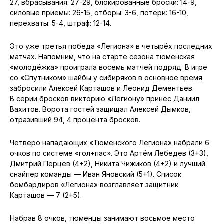
27, вбрасывания: 27-29, блокированные броски: 14-9,
силовые приемы: 26-15, отборы: 3-6, потери: 16-10,
перехваты: 5-4, штраф: 12-14.
Это уже третья победа «Легиона» в четырёх последних
матчах. Напомним, что на старте сезона тюменская
«молодёжка» проиграла восемь матчей подряд. В игре
со «Спутником» шайбы у сибиряков в основное время
забросили Алексей Карташов и Леонид Дементьев.
В серии бросков викторию «Легиону» принёс Даниил
Вахитов. Ворота гостей защищал Алексей Дымков,
отразивший 94, 4 процента бросков.
Четверо нападающих «Тюменского Легиона» набрали 6
очков по системе «гол+пас». Это Артём Лебедев (3+3),
Дмитрий Перцев (4+2), Никита Чижиков (4+2) и лучший
снайпер команды — Иван Яновский (5+1). Список
бомбардиров «Легиона» возглавляет защитник
Карташов — 7 (2+5).
Набрав 8 очков, тюменцы занимают восьмое место