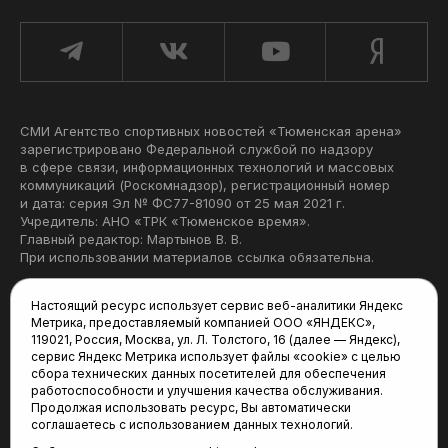
СМИ Агентство спортивных новостей «Тюменская арена»
зарегистрировано Федеральной службой по надзору
в сфере связи, информационных технологий и массовых
коммуникаций (Роскомнадзор), регистрационный номер
и дата: серия Эл № ФС77-81090 от 25 мая 2021 г.
Учредитель: АНО «ТРК «Тюменское время».
Главный редактор: Мартынов В. В.
При использовании материалов ссылка обязательна.
Политика конфиденциальности
Настоящий ресурс использует сервис веб-аналитики Яндекс
Метрика, предоставляемый компанией ООО «ЯНДЕКС»,
Редакция:
119021, Россия, Москва, ул. Л. Толстого, 16 (далее — Яндекс),
сервис Яндекс Метрика использует файлы «cookie» с целью
625035, Тюмень, пр. Геологоразведчиков, 28А
сбора технических данных посетителей для обеспечения
(3452) 68-22-28
работоспособности и улучшения качества обслуживания.
tum-arena@mail.ru
Продолжая использовать ресурс, Вы автоматически
соглашаетесь с использованием данных технологий.
Отдел продаж: