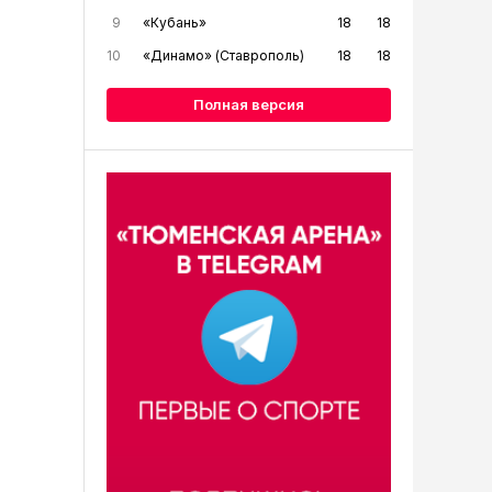
9
«Кубань»
18
18
10
«Динамо» (Ставрополь)
18
18
Полная версия