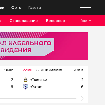
ии
Фото
Газета
о
Скалолазание
Велоспорт
Еще
4 июня
Футзал
— БЕТСИТИ Суперлига
3 июня
Футзал
—
2
2
«Тюмень»
«У
6
6
«Ухта»
«Т