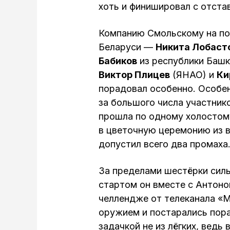
хоть и финишировал с отста
Компанию Смольскому на по
Беларуси —
Никита Лобаст
Бабиков
из республики Башк
Виктор Плицев
(ЯНАО) и
Ки
порадовал особенно. Особен
за большого числа участник
прошла по одному холостому
в цветочную церемонию из 
допустил всего два промаха
За пределами шестёрки сил
стартом он вместе с Антоно
челлендже от телеканала «М
оружием и постарались пора
задачкой не из лёгких, ведь