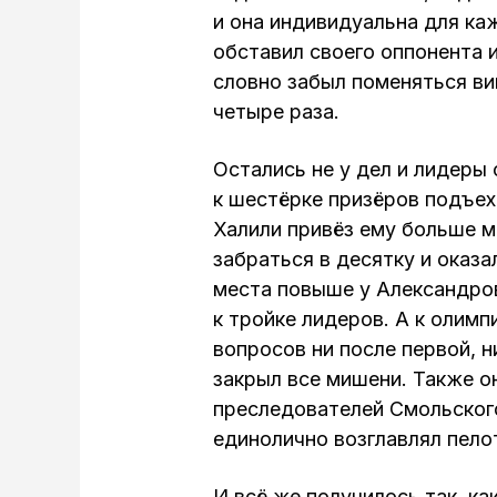
и она индивидуальна для ка
обставил своего оппонента и
словно забыл поменяться ви
четыре раза.
Остались не у дел и лидеры
к шестёрке призёров подъе
Халили привёз ему больше 
забраться в десятку и оказа
места повыше у Александро
к тройке лидеров. А к олим
вопросов ни после первой, н
закрыл все мишени. Также о
преследователей Смольского
единолично возглавлял пело
И всё же получилось так, к