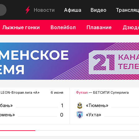
Новости
Афиша
Видео
Трансляц
Лыжные гонки
Волейбол
Плавание
Дзюд
LEON-Вторая лига «А»
6 июня
Футзал
— БЕТСИТИ Суперлига
1
убань»
«Тюмень»
0
юмень»
«Ухта»