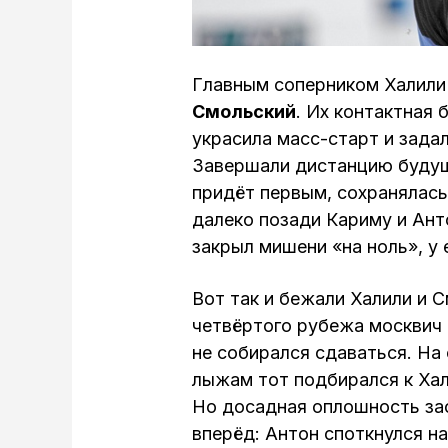
Главным соперником Халили 
Смольский
. Их контактная 
украсила масс-старт и зада
Завершали дистанцию будущ
придёт первым, сохранялась
далеко позади Кариму и Ант
закрыл мишени «на ноль», у 
Вот так и бежали Халили и 
четвёртого рубежа москвич 
не собирался сдаваться. На
лыжам тот подбирался к Хали
Но досадная оплошность за
вперёд: Антон споткнулся н