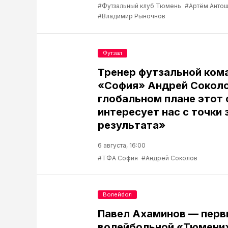
#Футзальный клуб Тюмень
#Артём Антош
#Владимир Рыночнов
Футзал
Тренер футзальной ком
«София» Андрей Соколо
глобальном плане этот 
интересует нас с точки 
результата»
6 августа, 16:00
#ТФА София
#Андрей Соколов
Волейбол
Павел Ахаминов — перв
волейбольной «Тюмени