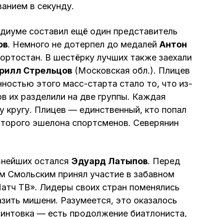
ванием в секунду.
диуме составил ещё один представитель
ов
. Немного не дотерпел до медалей
Антон
ортостан. В шестёрку лучших также заехали
рилл Стрельцов
(Московская обл.). Плицев
ностью этого масс-старта стало то, что из-
ов их разделили на две группы. Каждая
 кругу. Плицев — единственный, кто попал
второго эшелона спортсменов. Северянин
.
ьнейших остался
Эдуард Латыпов
. Перед
м Смольским принял участие в забавном
атч ТВ». Лидеры своих стран поменялись
зить мишени. Разумеется, это оказалось
 винтовка — есть продолжение биатлониста,