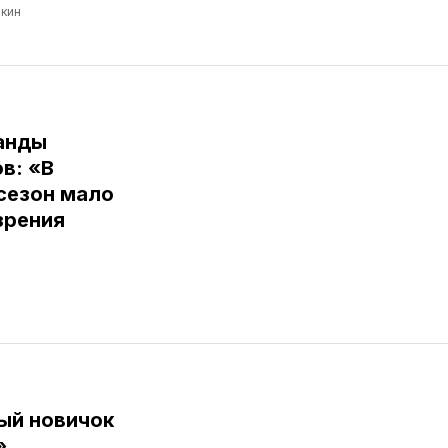
кин
анды
в: «В
сезон мало
зрения
ый новичок
»