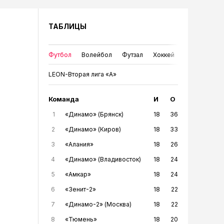
ТАБЛИЦЫ
Футбол
Волейбол
Футзал
Хоккей
LEON-Вторая лига «А»
Команда
И
О
1
«Динамо» (Брянск)
18
36
2
«Динамо» (Киров)
18
33
3
«Алания»
18
26
4
«Динамо» (Владивосток)
18
24
5
«Амкар»
18
24
6
«Зенит-2»
18
22
7
«Динамо-2» (Москва)
18
22
8
«Тюмень»
18
20