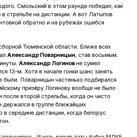
ждого. Смольский в этом раунде победил, как
 в стрельбе на дистанции. А вот Латыпов
нтовкой обратно и на рубежах ошибся
 сборной Тюменской области. Ближе всех
хал
Александр Поварницын
, став восьмым.
минуты.
Александр Логинов
не сумел
лся 13-м. Хотя в начале гонки шанс занять
в были. Поварницын частенько подбирался
пийскому призёру Логинову вообще не было
и после второй стрельбы, когда он чисто
н держался в группе ближайших
 в середине дистанции, когда белорус
тон.
ак получилось. И хоть результаты Кубка МЛКБ