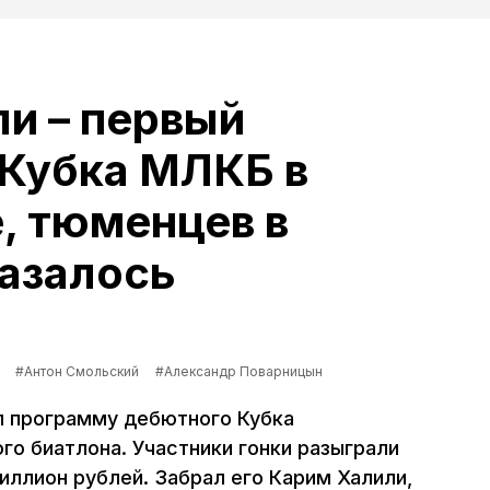
и – первый
 Кубка МЛКБ в
, тюменцев в
казалось
#Антон Смольский
#Александр Поварницын
л программу дебютного Кубка
го биатлона. Участники гонки разыграли
иллион рублей. Забрал его Карим Халили,