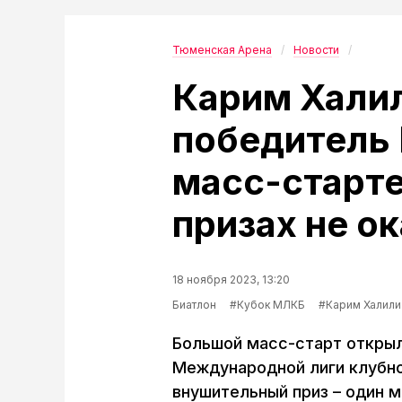
Тюменская Арена
Новости
Карим Халил
победитель
масс-старте
призах не о
18 ноября 2023, 13:20
Биатлон
#Кубок МЛКБ
#Карим Халили
Большой масс-старт откры
Международной лиги клубно
внушительный приз – один м