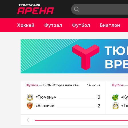
Хоккей
Футзал
Футбол
Биатлон
Бокс
Футбол
— LEON-Вторая лига «А»
14 июня
Футбол
— 
2
«Тюмень»
«К
2
«Алания»
«Т