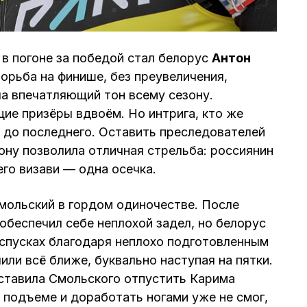
в погоне за победой стал белорус
Антон
борьба на финише, без преувеличения,
ла впечатляющий тон всему сезону.
ие призёры вдвоём. Но интрига, кто же
 до последнего. Оставить преследователей
ону позволила отличная стрельба: россиянин
его визави — одна осечка.
Смольский в гордом одиночестве. После
обеспечил себе неплохой задел, но белорус
 спусках благодаря неплохо подготовленным
ли всё ближе, буквально наступая на пятки.
ставила Смольского отпустить Карима
а подъеме и доработать ногами уже не смог,