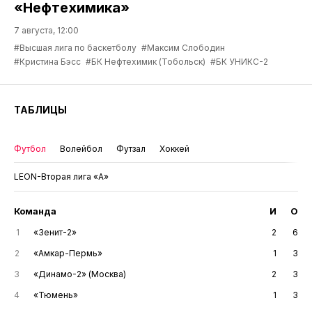
«Нефтехимика»
7 августа, 12:00
#Высшая лига по баскетболу
#Максим Слободин
#Кристина Бэсс
#БК Нефтехимик (Тобольск)
#БК УНИКС-2
ТАБЛИЦЫ
Футбол
Волейбол
Футзал
Хоккей
LEON-Вторая лига «А»
Команда
И
О
1
«Зенит-2»
2
6
2
«Амкар-Пермь»
1
3
3
«Динамо-2» (Москва)
2
3
4
«Тюмень»
1
3