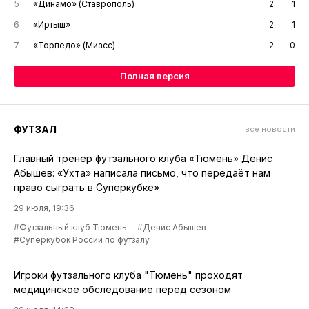
5
«Динамо» (Ставрополь)
2
1
6
«Иртыш»
2
1
7
«Торпедо» (Миасс)
2
0
Полная версия
ФУТЗАЛ
все новости
Главный тренер футзального клуба «Тюмень» Денис
Абышев: «Ухта» написала письмо, что передаёт нам
право сыграть в Суперкубке»
29 июля, 19:36
#Футзальный клуб Тюмень
#Денис Абышев
#Суперкубок России по футзалу
Игроки футзального клуба "Тюмень" проходят
медицинское обследование перед сезоном