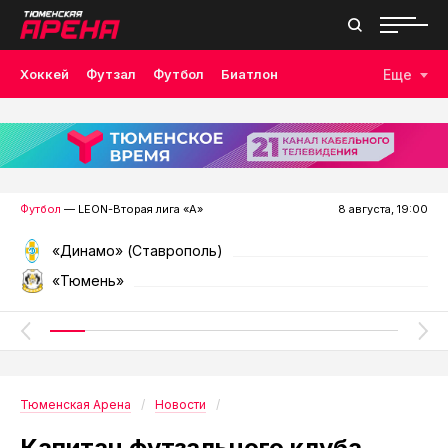
Хоккей
Футзал
Футбол
Биатлон
Еще
Лыжные гонки
Волейбол
Плавание
Дзюдо
Скалолазание
Велоспорт
Бокс
Футбол
— LEON-Вторая лига «А»
8 августа, 19:00
«Динамо» (Ставрополь)
«Тюмень»
Тюменская Арена
Новости
Капитан футзального клуба