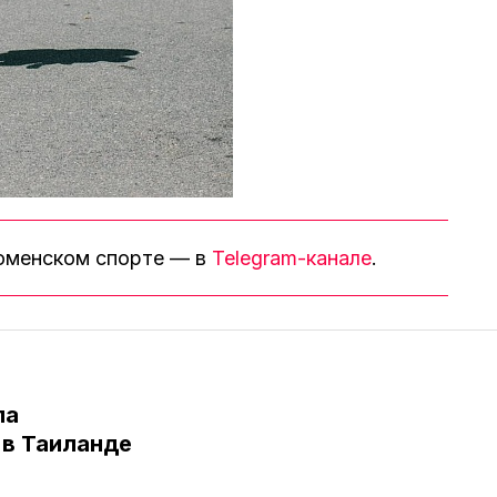
тюменском спорте — в
Telegram-канале
.
ла
в Таиланде