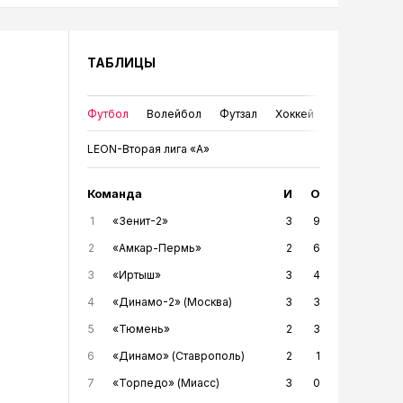
ТАБЛИЦЫ
Футбол
Волейбол
Футзал
Хоккей
LEON-Вторая лига «А»
Команда
И
О
1
«Зенит-2»
3
9
2
«Амкар-Пермь»
2
6
3
«Иртыш»
3
4
4
«Динамо-2» (Москва)
3
3
5
«Тюмень»
2
3
6
«Динамо» (Ставрополь)
2
1
7
«Торпедо» (Миасс)
3
0