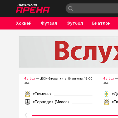
Хоккей
Футзал
Футбол
Биатлон
Бокс
Футбол
— LEON-Вторая лига
16 августа, 18:00
Футбол
— 
«А»
«А»
«Тюмень»
«Д
«Торпедо» (Миасс)
«Т