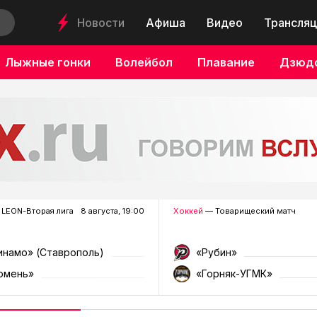
Новости
Афиша
Видео
Трансляц
Лыжные гонки
Волейбол
Плавание
Дзюд
LEON-Вторая лига
8 августа, 19:00
Хоккей
— Товарищеский матч
инамо» (Ставрополь)
«Рубин»
юмень»
«Горняк-УГМК»