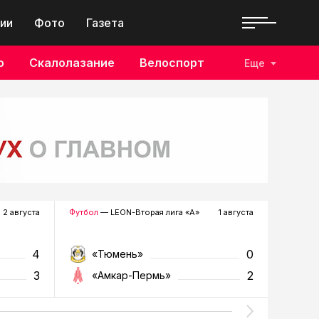
ии
Фото
Газета
о
Скалолазание
Велоспорт
Еще
2 августа
Футбол
— LEON-Вторая лига «А»
1 августа
Хоккей
—
4
0
«Тюмень»
«Р
3
2
«Амкар-Пермь»
«Г