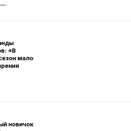
кин
анды
в: «В
сезон мало
зрения
ый новичок