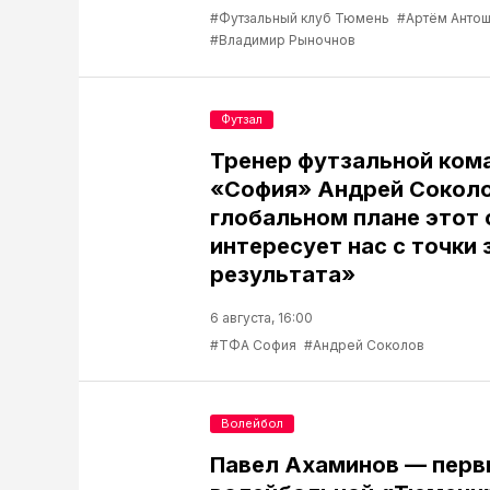
#Футзальный клуб Тюмень
#Артём Антош
#Владимир Рыночнов
Футзал
Тренер футзальной ком
«София» Андрей Соколо
глобальном плане этот 
интересует нас с точки 
результата»
6 августа, 16:00
#ТФА София
#Андрей Соколов
Волейбол
Павел Ахаминов — перв