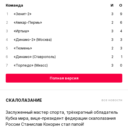
Команда
И
О
1
«Зенит-2»
3
9
2
«Амкар-Пермь»
2
6
3
«Иртыш»
3
4
4
«Динамо-2» (Москва)
3
3
5
«Тюмень»
2
3
6
«Динамо» (Ставрополь)
2
1
7
«Торпедо» (Миасс)
3
0
Полная версия
СКАЛОЛАЗАНИЕ
все новости
Заслуженный мастер спорта, трёхкратный обладатель
Кубка мира, вице-президент федерации скалолазания
России Станислав Кокорин стал папой!