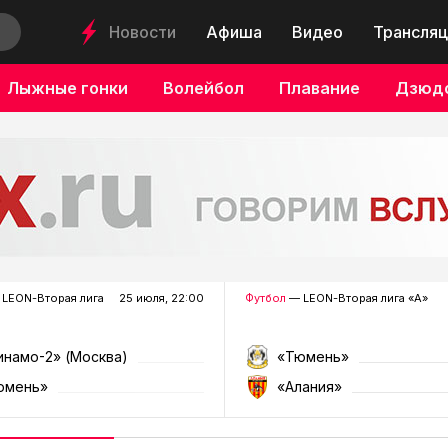
Новости
Афиша
Видео
Трансляц
Лыжные гонки
Волейбол
Плавание
Дзюд
LEON-Вторая лига
25 июля, 22:00
Футбол
— LEON-Вторая лига «А»
инамо-2» (Москва)
«Тюмень»
юмень»
«Алания»