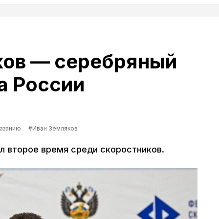
ков — серебряный
а России
лазанию
#Иван Земляков
л второе время среди скоростников.