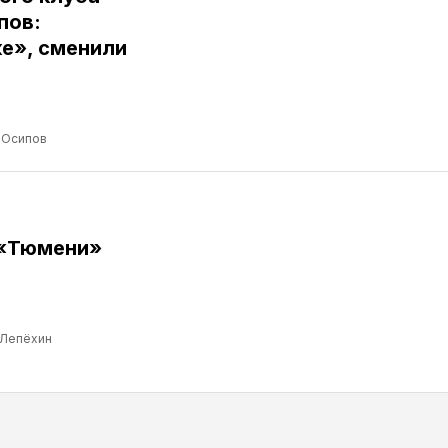
пов:
е», сменили
 Осипов
 «Тюмени»
 Лепёхин