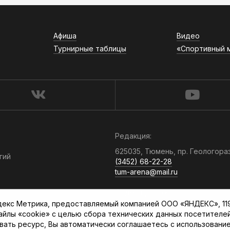
Афиша
Видео
Турнирные таблицы
«Спортивный 
Редакция:
625035, Тюмень, пр. Геологора
гий
(3452) 68-22-28
tum-arena@mail.ru
Отдел продаж:
кс Метрика, предоставляемый компанией ООО «ЯНДЕКС», 119021
(3452) 68-89-78
файлы «cookie» с целью сбора технических данных посетителе
kotovaev@sibinformburo.ru
вать ресурс, Вы автоматически соглашаетесь с использование