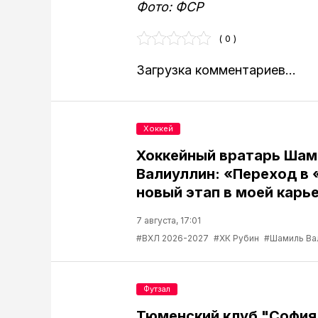
Фото: ФСР
( 0 )
Загрузка комментариев...
Хоккей
Хоккейный вратарь Шам
Валиуллин: «Переход в 
новый этап в моей карь
7 августа, 17:01
#ВХЛ 2026-2027
#ХК Рубин
#Шамиль Ва
Футзал
Тюменский клуб "София