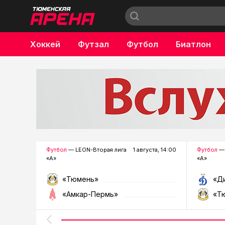
Хоккей
Футзал
Футбол
Биатлон
Бокс
Футбол
— LEON-Вторая лига
1 августа, 14:00
Футбол
— 
«А»
«А»
«Тюмень»
«Д
«Амкар-Пермь»
«Т