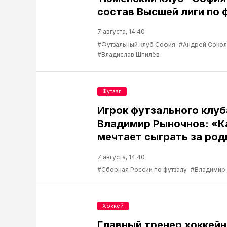
состав Высшей лиги по 
7 августа, 14:40
#Футзальный клуб София
#Андрей Соко
#Владислав Шпилёв
Футзал
Игрок футзального клу
Владимир Рыночнов: «
мечтает сыграть за род
7 августа, 14:40
#Сборная России по футзалу
#Владимир
Хоккей
Главный тренер хоккейн