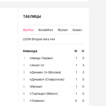
ТАБЛИЦЫ
Футбол
Волейбол
Футзал
Хоккей
LEON-Вторая лига «А»
Команда
И
О
1
«Амкар-Пермь»
1
3
2
«Зенит-2»
1
3
3
«Динамо-2» (Москва)
1
3
4
«Динамо» (Ставрополь)
1
0
5
«Иртыш»
1
0
6
«Торпедо» (Миасс)
1
0
7
«Тюмень»
0
0