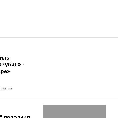
иль
«Рубин» -
ере»
лиуллин
" пополнил