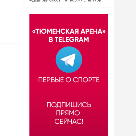
#Дмитрий Оксов
#Георгий Степанов