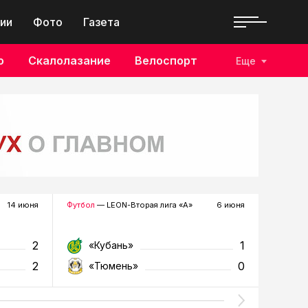
ии
Фото
Газета
о
Скалолазание
Велоспорт
Еще
14 июня
Футбол
— LEON-Вторая лига «А»
6 июня
Футзал
—
2
1
«Кубань»
«Т
2
0
«Тюмень»
«У