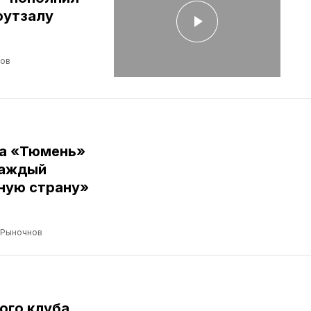
футзалу
лов
ба «Тюмень»
Каждый
ную страну»
 Рыночнов
ого клуба