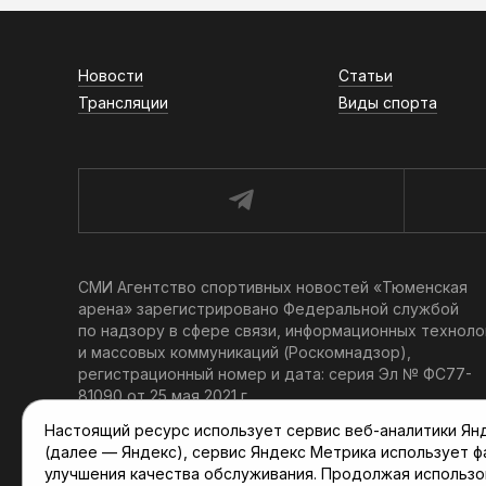
Новости
Статьи
Трансляции
Виды спорта
СМИ Агентство спортивных новостей «Тюменская
арена» зарегистрировано Федеральной службой
по надзору в сфере связи, информационных техноло
и массовых коммуникаций (Роскомнадзор),
регистрационный номер и дата: серия Эл № ФС77-
81090 от 25 мая 2021 г.
Учредитель: АНО «ТРК «Тюменское время».
Настоящий ресурс использует сервис веб-аналитики Янде
Главный редактор: Мартынов В. В.
(далее — Яндекс), сервис Яндекс Метрика использует 
При использовании материалов ссылка обязательна.
улучшения качества обслуживания. Продолжая использо