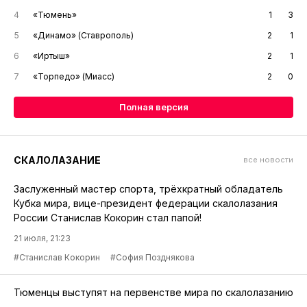
4
«Тюмень»
1
3
5
«Динамо» (Ставрополь)
2
1
6
«Иртыш»
2
1
7
«Торпедо» (Миасс)
2
0
Полная версия
СКАЛОЛАЗАНИЕ
все новости
Заслуженный мастер спорта, трёхкратный обладатель
Кубка мира, вице-президент федерации скалолазания
России Станислав Кокорин стал папой!
21 июля, 21:23
#Станислав Кокорин
#София Позднякова
Тюменцы выступят на первенстве мира по скалолазанию