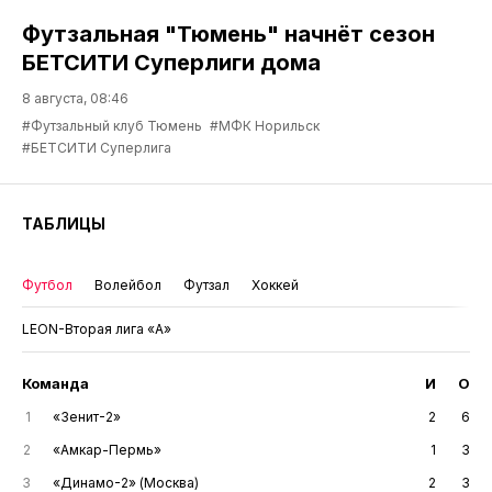
Футзальная "Тюмень" начнёт сезон
БЕТСИТИ Суперлиги дома
8 августа, 08:46
#Футзальный клуб Тюмень
#МФК Норильск
#БЕТСИТИ Суперлига
ТАБЛИЦЫ
Футбол
Волейбол
Футзал
Хоккей
LEON-Вторая лига «А»
Команда
И
О
1
«Зенит-2»
2
6
2
«Амкар-Пермь»
1
3
3
«Динамо-2» (Москва)
2
3