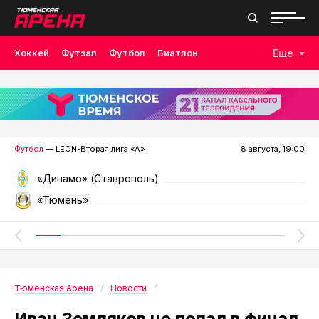
Хоккей
Футзал
Футбол
Биатлон
Еще
Лыжные гонки
Волейбол
Плавание
Дзюдо
Скалолазание
Велоспорт
Бокс
Футбол
— LEON-Вторая лига «А»
8 августа, 19:00
«Динамо» (Ставрополь)
«Тюмень»
Тюменская Арена
Новости
Иван Земляков не попал в финал