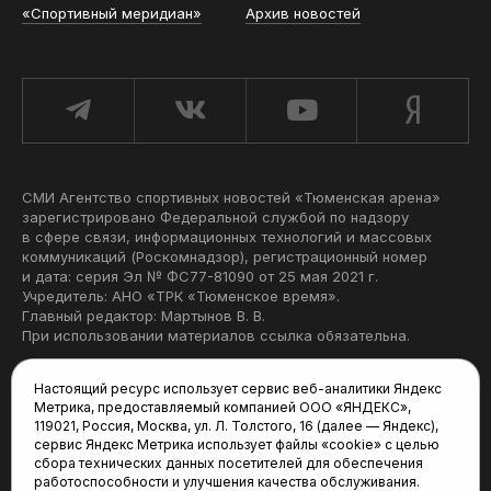
«Спортивный меридиан»
Архив новостей
СМИ Агентство спортивных новостей «Тюменская арена»
зарегистрировано Федеральной службой по надзору
в сфере связи, информационных технологий и массовых
коммуникаций (Роскомнадзор), регистрационный номер
и дата: серия Эл № ФС77-81090 от 25 мая 2021 г.
Учредитель: АНО «ТРК «Тюменское время».
Главный редактор: Мартынов В. В.
При использовании материалов ссылка обязательна.
Политика конфиденциальности
Настоящий ресурс использует сервис веб-аналитики Яндекс
Метрика, предоставляемый компанией ООО «ЯНДЕКС»,
Редакция:
119021, Россия, Москва, ул. Л. Толстого, 16 (далее — Яндекс),
сервис Яндекс Метрика использует файлы «cookie» с целью
625035, Тюмень, пр. Геологоразведчиков, 28А
сбора технических данных посетителей для обеспечения
(3452) 68-22-28
работоспособности и улучшения качества обслуживания.
tum-arena@mail.ru