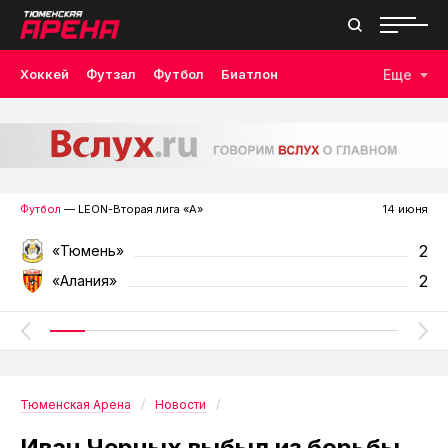
Хоккей
Футзал
Футбол
Биатлон
Еще
Лыжные гонки
Волейбол
Плавание
Дзюдо
Скалолазание
Велоспорт
Бокс
Футбол
— LEON-Вторая лига «А»
14 июня
2
«Тюмень»
2
«Алания»
Тюменская Арена
Новости
Иван Черных выбыл из борьбы