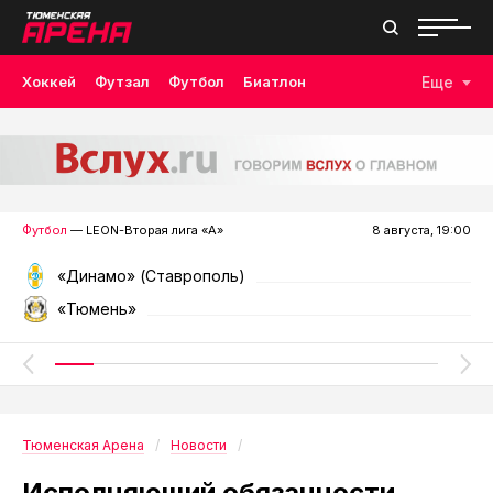
Хоккей
Футзал
Футбол
Биатлон
Еще
Лыжные гонки
Волейбол
Плавание
Дзюдо
Скалолазание
Велоспорт
Бокс
Футбол
— LEON-Вторая лига «А»
8 августа, 19:00
«Динамо» (Ставрополь)
«Тюмень»
Тюменская Арена
Новости
Исполняющий обязанности