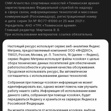
СМИ Агентство спортивных новостей «Тюменская арена»
зарегистрировано Федеральной службой по надзору
в сфере связи, информационных технологий и массовых
коммуникаций (Роскомнадзор), регистрационный номер
и дата: серия Эл № ФС77-81090 от 25 мая 2021 г.
Учредитель: АНО «ТРК «Тюменское время».
Главный редактор: Мартынов В. В.
При использовании материалов ссылка обязательна.
Политика конфиденциальности
Настоящий ресурс использует сервис веб-аналитики Яндекс
Метрика, предоставляемый компанией ООО «ЯНДЕКС»,
Редакция:
119021, Россия, Москва, ул. Л. Толстого, 16 (далее — Яндекс),
сервис Яндекс Метрика использует файлы «cookie» с целью
625035, Тюмень, пр. Геологоразведчиков, 28А
сбора технических данных посетителей для обеспечения
(3452) 68-22-28
работоспособности и улучшения качества обслуживания.
tum-arena@mail.ru
Продолжая использовать ресурс, Вы автоматически
соглашаетесь с использованием данных технологий.
Отдел продаж:
Собранная при помощи «cookie» информация не может
(3452) 68-89-78
идентифицировать вас, однако может помочь нам улучшить
kotovaev@sibinformburo.ru
работу нашего сайта. Информация об использовании вами
данного сайта, собранная при помощи «cookie», будет
передаваться Яндексу и храниться на серверах Яндекса в
Российской Федерации.
Вы можете отказаться от использования «cookie», выбрав