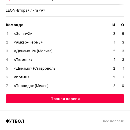
LEON-Вторая лига «А»
Команда
И
О
1
«Зенит-2»
2
6
2
«Амкар-Пермь»
1
3
3
«Динамо-2» (Москва)
2
3
4
«Тюмень»
1
3
5
«Динамо» (Ставрополь)
2
1
6
«Иртыш»
2
1
7
«Торпедо» (Миасс)
2
0
Полная версия
ФУТБОЛ
все новости