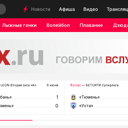
Новости
Афиша
Видео
Трансляц
Лыжные гонки
Волейбол
Плавание
Дзюд
LEON-Вторая лига «А»
6 июня
Футзал
— БЕТСИТИ Суперлига
1
убань»
«Тюмень»
0
юмень»
«Ухта»