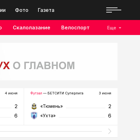
ии
Фото
Газета
о
Скалолазание
Велоспорт
Еще
4 июня
Футзал
— БЕТСИТИ Суперлига
3 июня
Футзал
—
2
2
«Тюмень»
«У
6
6
«Ухта»
«Т