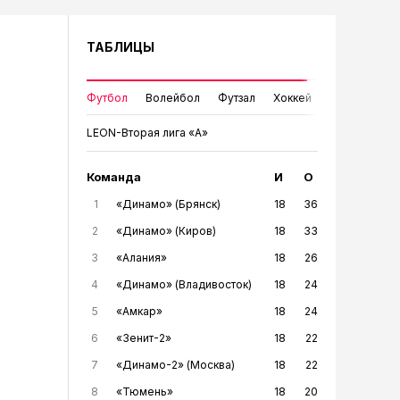
ТАБЛИЦЫ
Футбол
Волейбол
Футзал
Хоккей
LEON-Вторая лига «А»
Команда
И
О
1
«Динамо» (Брянск)
18
36
2
«Динамо» (Киров)
18
33
3
«Алания»
18
26
4
«Динамо» (Владивосток)
18
24
5
«Амкар»
18
24
6
«Зенит-2»
18
22
7
«Динамо-2» (Москва)
18
22
8
«Тюмень»
18
20