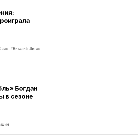
ния:
роиграла
баев
#Виталий Шитов
бль» Богдан
ы в сезоне
ришин