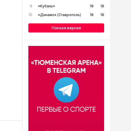
9
«Кубань»
18
18
10
«Динамо» (Ставрополь)
18
18
Полная версия