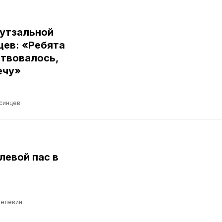
футзальной
цев: «Ребята
ствовалось,
ечу»
синцев
левой пас в
Пелевин