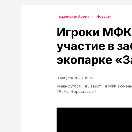
Тюменская Арена
Новости
Игроки МФК
участие в за
экопарке «
8 августа 2023, 19:15
Мини-футбол
#5 вёрст
#МФК Тюмень
#Роман Берестовский