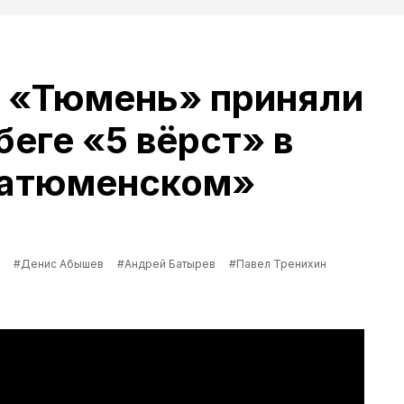
 «Тюмень» приняли
беге «5 вёрст» в
Затюменском»
#Денис Абышев
#Андрей Батырев
#Павел Тренихин