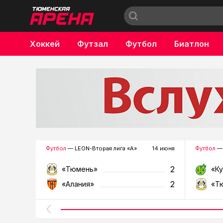
Хоккей
Футзал
Футбол
Биатлон
Бокс
Футбол
— LEON-Вторая лига «А»
14 июня
Футбол
— 
2
«Тюмень»
«К
2
«Алания»
«Т