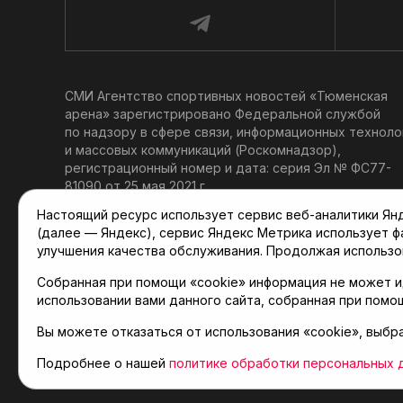
СМИ Агентство спортивных новостей «Тюменская
арена» зарегистрировано Федеральной службой
по надзору в сфере связи, информационных техноло
и массовых коммуникаций (Роскомнадзор),
регистрационный номер и дата: серия Эл № ФС77-
81090 от 25 мая 2021 г.
Учредитель: АНО «ТРК «Тюменское время».
Настоящий ресурс использует сервис веб-аналитики Янде
Главный редактор: Мартынов В. В.
(далее — Яндекс), сервис Яндекс Метрика использует 
При использовании материалов ссылка обязательна.
улучшения качества обслуживания. Продолжая использо
Политика конфиденциальности
Собранная при помощи «cookie» информация не может и
использовании вами данного сайта, собранная при помо
Вы можете отказаться от использования «cookie», выбр
© 2001-2026 Агентство спортивных новостей «Тюме
Карта сайта
Подробнее о нашей
политике обработки персональных 