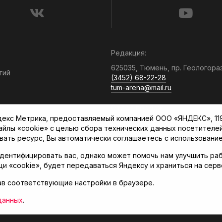
Редакция:
625035, Тюмень, пр. Геологора
гий
(3452) 68-22-28
tum-arena@mail.ru
Отдел продаж:
кс Метрика, предоставляемый компанией ООО «ЯНДЕКС», 119021
(3452) 68-89-78
файлы «cookie» с целью сбора технических данных посетителе
kotovaev@sibinformburo.ru
вать ресурс, Вы автоматически соглашаетесь с использование
дентифицировать вас, однако может помочь нам улучшить раб
щи «cookie», будет передаваться Яндексу и храниться на сер
ав соответствующие настройки в браузере.
нская арена»
данных
.