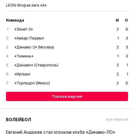
LEON-Вторая лига «А»
Команда
И
О
1
«Зенит-2»
2
6
2
«Амкар-Пермь»
1
3
3
«Динамо-2» (Москва)
2
3
4
«Тюмень»
1
3
5
«Динамо» (Ставрополь)
2
1
6
«Иртыш»
2
1
7
«Торпедо» (Миасс)
2
0
Полная версия
ВОЛЕЙБОЛ
все новости
Евгений Андреев стал игроком клуба «Динамо-ЛО»