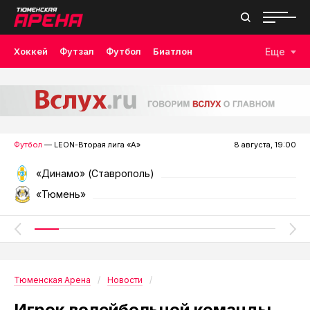
Хоккей
Футзал
Футбол
Биатлон
Еще
Лыжные гонки
Волейбол
Плавание
Дзюдо
Скалолазание
Велоспорт
Бокс
Футбол
— LEON-Вторая лига «А»
8 августа, 19:00
«Динамо» (Ставрополь)
«Тюмень»
Тюменская Арена
Новости
Игрок волейбольной команды