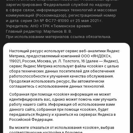
зарегистрировано Федеральной службой по надзору
в сфере связи, информационных технологий и массовых
коммуникаций (Роскомнадзор), регистрационный номер
и дата: серия Эл № ФС77-81090 от 25 мая 2021 г.
Учредитель: АНО «ТРК «Тюменское время».
Главный редактор: Мартынов В. В.
При использовании материалов ссылка обязательна.
Политика конфиденциальности
Настоящий ресурс использует сервис веб-аналитики Яндекс
Метрика, предоставляемый компанией ООО «ЯНДЕКС»,
Редакция:
119021, Россия, Москва, ул. Л. Толстого, 16 (далее — Яндекс),
сервис Яндекс Метрика использует файлы «cookie» с целью
625035, Тюмень, пр. Геологоразведчиков, 28А
сбора технических данных посетителей для обеспечения
(3452) 68-22-28
работоспособности и улучшения качества обслуживания.
tum-arena@mail.ru
Продолжая использовать ресурс, Вы автоматически
соглашаетесь с использованием данных технологий.
Отдел продаж:
Собранная при помощи «cookie» информация не может
(3452) 68-89-78
идентифицировать вас, однако может помочь нам улучшить
kotovaev@sibinformburo.ru
работу нашего сайта. Информация об использовании вами
данного сайта, собранная при помощи «cookie», будет
передаваться Яндексу и храниться на серверах Яндекса в
Российской Федерации.
Вы можете отказаться от использования «cookie», выбрав
соответствующие настройки в браузере.