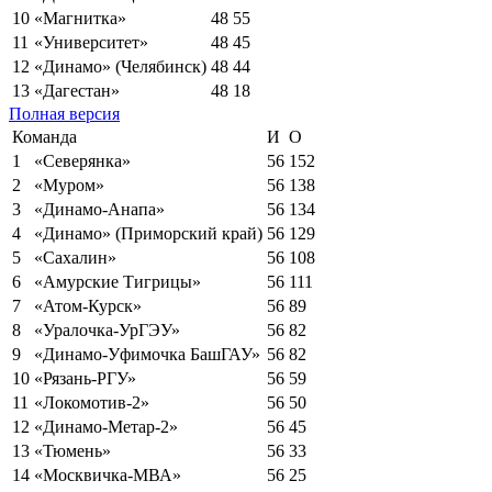
10
«Магнитка»
48
55
11
«Университет»
48
45
12
«Динамо» (Челябинск)
48
44
13
«Дагестан»
48
18
Полная версия
Команда
И
О
1
«Северянка»
56
152
2
«Муром»
56
138
3
«Динамо-Анапа»
56
134
4
«Динамо» (Приморский край)
56
129
5
«Сахалин»
56
108
6
«Амурские Тигрицы»
56
111
7
«Атом-Курск»
56
89
8
«Уралочка-УрГЭУ»
56
82
9
«Динамо-Уфимочка БашГАУ»
56
82
10
«Рязань-РГУ»
56
59
11
«Локомотив-2»
56
50
12
«Динамо-Метар-2»
56
45
13
«Тюмень»
56
33
14
«Москвичка-МВА»
56
25