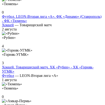
«Тюмень»
0
Футбол. LEON-Вторая лига «А». ФК «Динамо» (Ставрополь)
- ФК «Тюмень»
Хоккей
— Товарищеский матч
2 августа
«Рубин»
4
«Горняк-УГМК»
3
Хоккей. Товарищеский матч. ХК «Рубин» - ХК «Горняк-
УГМК»
Футбол
— LEON-Вторая лига «А»
1 августа
«Тюмень»
0