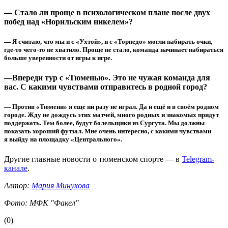
— Стало ли проще в психологическом плане после двух
побед над «Норильским никелем»?
— Я считаю, что мы и с «Ухтой», и с «Торпедо» могли набирать очки,
где-то чего-то не хватило. Проще не стало, команда начинает набираться
больше уверенности от игры к игре.
—Впереди тур с «Тюменью». Это не чужая команда для
вас. С какими чувствами отправитесь в родной город?
— Против «Тюмени» я еще ни разу не играл. Да и ещё и в своём родном
городе. Жду не дождусь этих матчей, много родных и знакомых придут
поддержать. Тем более, будут болельщики из Сургута. Мы должны
показать хороший футзал. Мне очень интересно, с какими чувствами
я выйду на площадку «Центрального».
Другие главные новости о тюменском спорте — в
Telegram-
канале
.
Автор:
Мария Минухова
Фото: МФК "Факел"
(0)