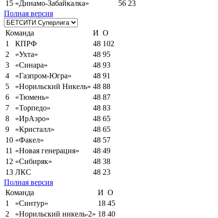
15
«Динамо-Забайкалка»
56
23
Полная версия
Команда
И
О
1
КПРФ
48
102
2
«Ухта»
48
95
3
«Синара»
48
93
4
«Газпром-Югра»
48
91
5
«Норильский Никель»
48
88
6
«Тюмень»
48
87
7
«Торпедо»
48
83
8
«ИрАэро»
48
65
9
«Кристалл»
48
65
10
«Факел»
48
57
11
«Новая генерация»
48
49
12
«Сибиряк»
48
38
13
ЛКС
48
23
Полная версия
Команда
И
О
1
«Синтур»
18
45
2
«Норильский никель-2»
18
40