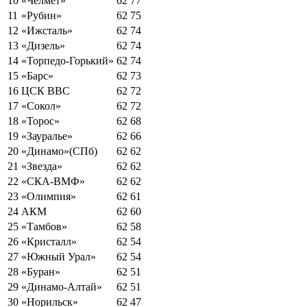
10
«Челмет»
62
77
11
«Рубин»
62
75
12
«Ижсталь»
62
74
13
«Дизель»
62
74
14
«Торпедо-Горький»
62
74
15
«Барс»
62
73
16
ЦСК ВВС
62
72
17
«Сокол»
62
72
18
«Торос»
62
68
19
«Зауралье»
62
66
20
«Динамо»(СПб)
62
62
21
«Звезда»
62
62
22
«СКА-ВМФ»
62
62
23
«Олимпия»
62
61
24
АКМ
62
60
25
«Тамбов»
62
58
26
«Кристалл»
62
54
27
«Южный Урал»
62
54
28
«Буран»
62
51
29
«Динамо-Алтай»
62
51
30
«Норильск»
62
47