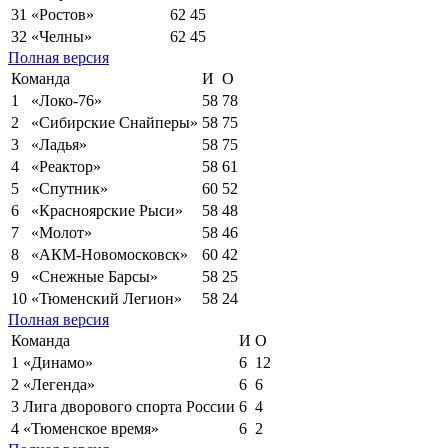
31
«Ростов»
62
45
32
«Челны»
62
45
Полная версия
Команда
И
О
1
«Локо-76»
58
78
2
«Сибирские Снайперы»
58
75
3
«Ладья»
58
75
4
«Реактор»
58
61
5
«Спутник»
60
52
6
«Красноярские Рыси»
58
48
7
«Молот»
58
46
8
«АКМ-Новомосковск»
60
42
9
«Снежные Барсы»
58
25
10
«Тюменский Легион»
58
24
Полная версия
Команда
И
О
1
«Динамо»
6
12
2
«Легенда»
6
6
3
Лига дворового спорта России
6
4
4
«Тюменское время»
6
2