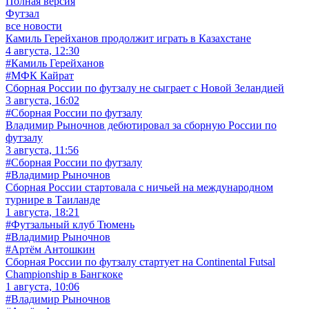
Полная версия
Футзал
все новости
Камиль Герейханов продолжит играть в Казахстане
4 августа, 12:30
#Камиль Герейханов
#МФК Кайрат
Сборная России по футзалу не сыграет с Новой Зеландией
3 августа, 16:02
#Сборная России по футзалу
Владимир Рыночнов дебютировал за сборную России по
футзалу
3 августа, 11:56
#Сборная России по футзалу
#Владимир Рыночнов
Сборная России стартовала с ничьей на международном
турнире в Таиланде
1 августа, 18:21
#Футзальный клуб Тюмень
#Владимир Рыночнов
#Артём Антошкин
Сборная России по футзалу стартует на Continental Futsal
Championship в Бангкоке
1 августа, 10:06
#Владимир Рыночнов