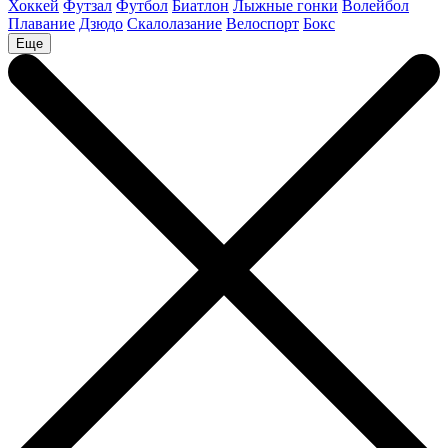
Хоккей
Футзал
Футбол
Биатлон
Лыжные гонки
Волейбол
Плавание
Дзюдо
Скалолазание
Велоспорт
Бокс
Еще