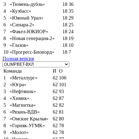
3
«Тюмень-дубль»
18
36
4
«Кузбасс»
18
35
5
«Южный Урал»
18
29
6
«Синара-2»
18
25
7
«Факел-ЮКИОР»
18
24
8
«Новая генерация-2»
18
19
9
«Глазов»
18
10
10
«Прогресс-Бионорд»
18
7
Полная версия
Команда
И
О
1
«Металлург»
62
106
2
«Югра»
62
101
3
«Нефтяник»
62
93
4
«Химик»
62
87
5
«Магнитка»
62
82
6
«Рязань-ВДВ»
62
81
7
«Омские Крылья»
62
80
8
«Горняк-УГМК»
62
78
9
«Молот»
62
78