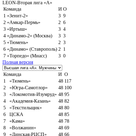
LEON-Вторая лига «А»
Команда
И
О
1
«Зенит-2»
3
9
2
«Амкар-Пермь»
2
6
3
«Иртыш»
3
4
4
«Динамо-2» (Москва)
3
3
5
«Тюмень»
2
3
6
«Динамо» (Ставрополь)
2
1
7
«Торпедо» (Миасс)
3
0
Полная версия
Команда
И
О
1
«Тюмень»
48
117
2
«Югра-Самотлор»
48
100
3
«Локомотив-Изумруд»
48
95
4
«Академия-Казань»
48
82
5
«Текстильщик»
48
80
6
ЦСКА
48
85
7
«Кама»
48
78
8
«Волжанин»
48
69
9
«Динская-РЦСП»
48
66