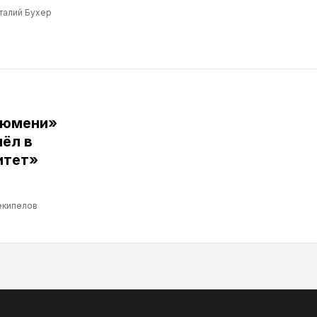
талий Бухер
Тюмени»
ёл в
итет»
екипелов