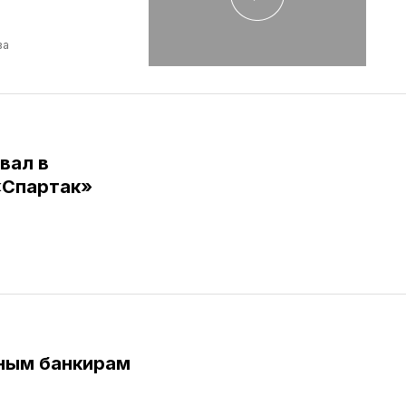
ва
вал в
«Спартак»
ным банкирам