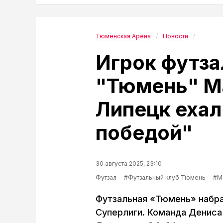
Тюменская Арена
Новости
Игрок футза
"Тюмень" М
Липецк ехал
победой"
30 августа 2025, 23:10
Футзал
#Футзальный клуб Тюмень
#М
Футзальная «Тюмень» набра
Суперлиги. Команда Дениса