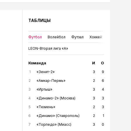
ТАБЛИЦЫ
Футбол
Волейбол
Футзал
Хоккей
LEON-Вторая лига «А»
Команда
И
О
1
«Зенит-2»
3
9
2
«Амкар-Пермь»
2
6
3
«Иртыш»
3
4
4
«Динамо-2» (Москва)
3
3
5
«Тюмень»
2
3
6
«Динамо» (Ставрополь)
2
1
7
«Торпедо» (Миасс)
3
0