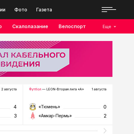
ии
Фото
Газета
о
Скалолазание
Велоспорт
Еще
2 августа
Футбол
— LEON-Вторая лига «А»
1 августа
Хоккей
—
4
0
«Тюмень»
«Р
3
2
«Амкар-Пермь»
«Г