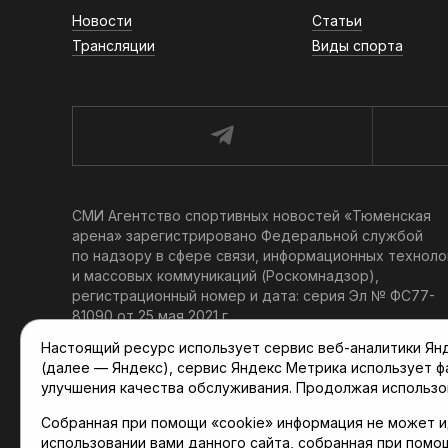
Новости
Статьи
Трансляции
Виды спорта
СМИ Агентство спортивных новостей «Тюменская
арена» зарегистрировано Федеральной службой
по надзору в сфере связи, информационных техноло
и массовых коммуникаций (Роскомнадзор),
регистрационный номер и дата: серия Эл № ФС77-
81090 от 25 мая 2021 г.
Учредитель: АНО «ТРК «Тюменское время».
Настоящий ресурс использует сервис веб-аналитики Янде
Главный редактор: Мартынов В. В.
(далее — Яндекс), сервис Яндекс Метрика использует 
При использовании материалов ссылка обязательна.
улучшения качества обслуживания. Продолжая использо
Политика конфиденциальности
Собранная при помощи «cookie» информация не может и
использовании вами данного сайта, собранная при помо