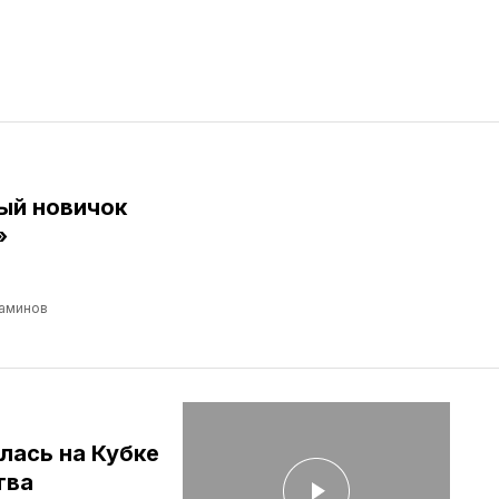
ый новичок
»
аминов
лась на Кубке
тва