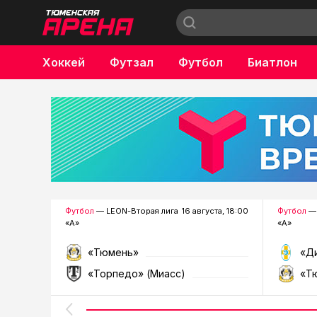
Хоккей
Футзал
Футбол
Биатлон
Бокс
Футбол
— LEON-Вторая лига
16 августа, 18:00
Футбол
— 
«А»
«А»
«Тюмень»
«Д
«Торпедо» (Миасс)
«Т