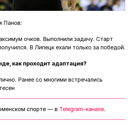
м Панов:
ксимум очков. Выполнили задачу. Старт
получился. В Липецк ехали только за победой.
нде, как проходит адаптация?
ично. Ранее со многими встречались
тесен
тюменском спорте — в
Telegram-канале
.