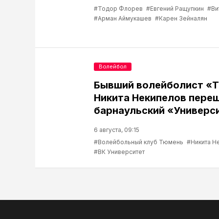
#Тодор Флорев
#Евгений Ращупкин
#Ви
#Арман Аймукашев
#Карен Зейналян
Волейбол
Бывший волейболист «
Никита Некипелов переш
барнаульский «Универс
6 августа, 09:15
#Волейбольный клуб Тюмень
#Никита Н
#ВК Университет