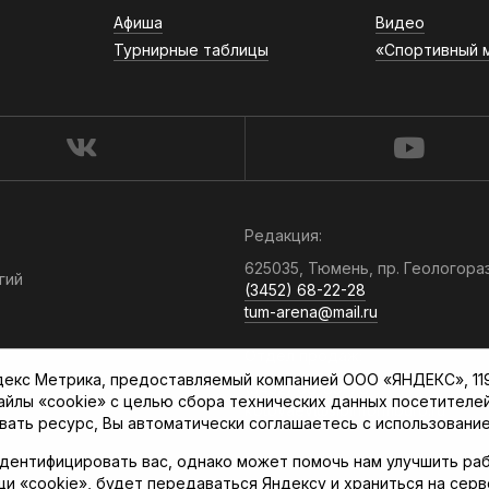
Афиша
Видео
Турнирные таблицы
«Спортивный 
Редакция:
625035, Тюмень, пр. Геологора
гий
(3452) 68-22-28
tum-arena@mail.ru
Отдел продаж:
кс Метрика, предоставляемый компанией ООО «ЯНДЕКС», 119021
(3452) 68-89-78
файлы «cookie» с целью сбора технических данных посетителе
kotovaev@sibinformburo.ru
вать ресурс, Вы автоматически соглашаетесь с использование
дентифицировать вас, однако может помочь нам улучшить раб
щи «cookie», будет передаваться Яндексу и храниться на сер