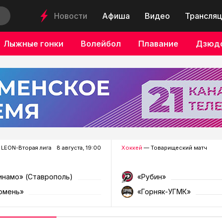
Новости
Афиша
Видео
Трансляц
Лыжные гонки
Волейбол
Плавание
Дзюд
LEON-Вторая лига
8 августа, 19:00
Хоккей
— Товарищеский матч
инамо» (Ставрополь)
«Рубин»
юмень»
«Горняк-УГМК»