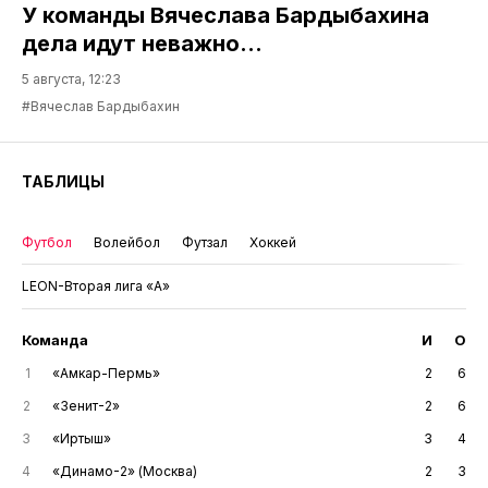
У команды Вячеслава Бардыбахина
дела идут неважно…
5 августа, 12:23
#Вячеслав Бардыбахин
ТАБЛИЦЫ
Футбол
Волейбол
Футзал
Хоккей
LEON-Вторая лига «А»
Команда
И
О
1
«Амкар-Пермь»
2
6
2
«Зенит-2»
2
6
3
«Иртыш»
3
4
4
«Динамо-2» (Москва)
2
3