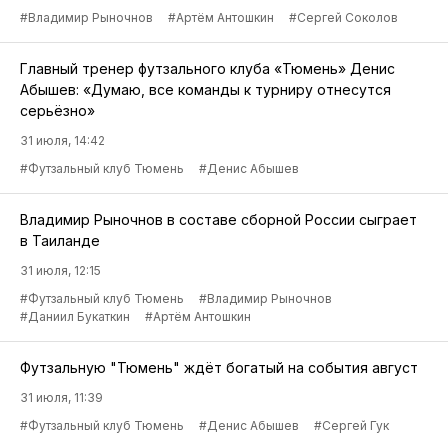
#Владимир Рыночнов
#Артём Антошкин
#Сергей Соколов
Главный тренер футзального клуба «Тюмень» Денис
Абышев: «Думаю, все команды к турниру отнесутся
серьёзно»
31 июля, 14:42
#Футзальный клуб Тюмень
#Денис Абышев
Владимир Рыночнов в составе сборной России сыграет
в Таиланде
31 июля, 12:15
#Футзальный клуб Тюмень
#Владимир Рыночнов
#Даниил Букаткин
#Артём Антошкин
Футзальную "Тюмень" ждёт богатый на события август
31 июля, 11:39
#Футзальный клуб Тюмень
#Денис Абышев
#Сергей Гук