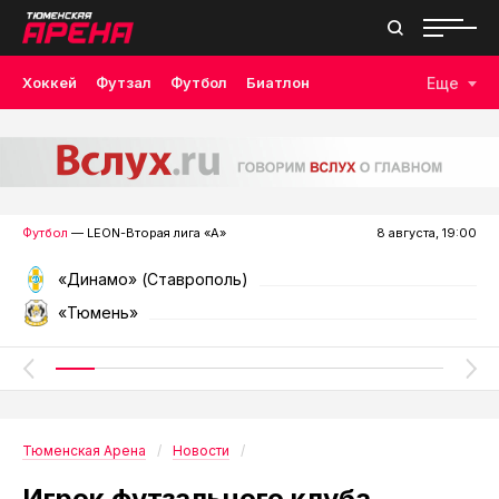
Хоккей
Футзал
Футбол
Биатлон
Еще
Лыжные гонки
Волейбол
Плавание
Дзюдо
Скалолазание
Велоспорт
Бокс
Футбол
— LEON-Вторая лига «А»
8 августа, 19:00
«Динамо» (Ставрополь)
«Тюмень»
Тюменская Арена
Новости
Игрок футзального клуба