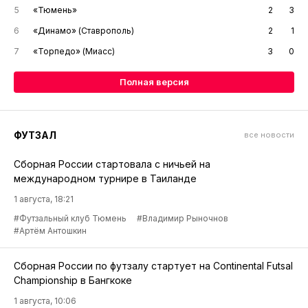
5
«Тюмень»
2
3
6
«Динамо» (Ставрополь)
2
1
7
«Торпедо» (Миасс)
3
0
Полная версия
ФУТЗАЛ
все новости
Сборная России стартовала с ничьей на
международном турнире в Таиланде
1 августа, 18:21
#Футзальный клуб Тюмень
#Владимир Рыночнов
#Артём Антошкин
Сборная России по футзалу стартует на Continental Futsal
Championship в Бангкоке
1 августа, 10:06