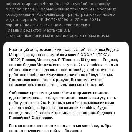
зарегистрировано Федеральной службой по надзору
в сфере связи, информационных технологий и массовых
коммуникаций (Роскомнадзор), регистрационный номер
и дата: серия Эл № ФС77-81090 от 25 мая 2021 г.
Учредитель: АНО «ТРК «Тюменское время».
Главный редактор: Мартынов В. В.
При использовании материалов ссылка обязательна.
Политика конфиденциальности
Настоящий ресурс использует сервис веб-аналитики Яндекс
Метрика, предоставляемый компанией ООО «ЯНДЕКС»,
Редакция:
119021, Россия, Москва, ул. Л. Толстого, 16 (далее — Яндекс),
сервис Яндекс Метрика использует файлы «cookie» с целью
625035, Тюмень, пр. Геологоразведчиков, 28А
сбора технических данных посетителей для обеспечения
(3452) 68-22-28
работоспособности и улучшения качества обслуживания.
tum-arena@mail.ru
Продолжая использовать ресурс, Вы автоматически
соглашаетесь с использованием данных технологий.
Отдел продаж:
Собранная при помощи «cookie» информация не может
(3452) 68-89-78
идентифицировать вас, однако может помочь нам улучшить
kotovaev@sibinformburo.ru
работу нашего сайта. Информация об использовании вами
данного сайта, собранная при помощи «cookie», будет
передаваться Яндексу и храниться на серверах Яндекса в
Российской Федерации.
Вы можете отказаться от использования «cookie», выбрав
соответствующие настройки в браузере.