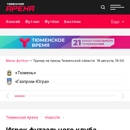
Хоккей
Футзал
Футбол
Биатлон
Еще
Лыжные гонки
Волейбол
Плавание
Дзюдо
Скалолазание
Велоспорт
Бокс
Мини-футбол
— Турнир на призы Тюменской области
18 августа, 19:00
«Тюмень»
«Газпром-Югра»
Тюменская Арена
Новости
Игрок футзального клуба