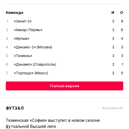
Команда
И
О
1
«Зенит-2»
3
9
2
«Амкар-Пермь»
2
6
3
«Иртыш»
3
4
4
«Динамо-2» (Москва)
3
3
5
«Тюмень»
2
3
6
«Динамо» (Ставрополь)
2
1
7
«Торпедо» (Миасс)
3
0
Полная версия
ФУТЗАЛ
все новости
Тюменская «София» выступит в новом сезоне
футзальной Высшей лиги