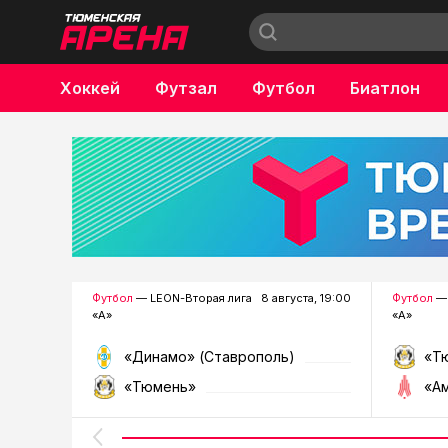
Хоккей
Футзал
Футбол
Биатлон
Бокс
Футбол
— LEON-Вторая лига
8 августа, 19:00
Футбол
— 
«А»
«А»
«Динамо» (Ставрополь)
«Т
«Тюмень»
«А