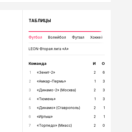
ТАБЛИЦЫ
Футбол
Волейбол
Футзал
Хоккей
LEON-Вторая лига «А»
Команда
И
О
1
«Зенит-2»
2
6
2
«Амкар-Пермь»
1
3
3
«Динамо-2» (Москва)
2
3
4
«Тюмень»
1
3
5
«Динамо» (Ставрополь)
2
1
6
«Иртыш»
2
1
7
«Торпедо» (Миасс)
2
0