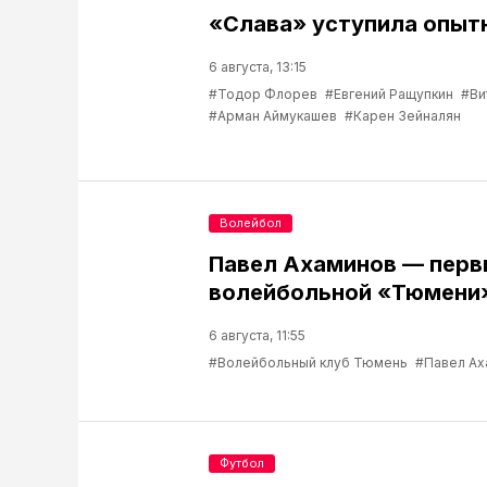
«Слава» уступила опыт
6 августа, 13:15
#Тодор Флорев
#Евгений Ращупкин
#Ви
#Арман Аймукашев
#Карен Зейналян
Волейбол
Павел Ахаминов — перв
волейбольной «Тюмени
6 августа, 11:55
#Волейбольный клуб Тюмень
#Павел Ах
Футбол