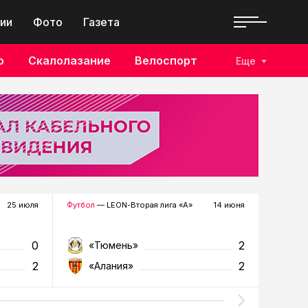
ии
Фото
Газета
о
Скалолазание
Велоспорт
Еще
25 июля
Футбол
— LEON-Вторая лига «А»
14 июня
Футбол
—
0
2
«Тюмень»
«К
2
2
«Алания»
«Т