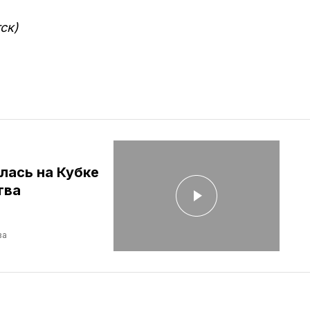
ск)
лась на Кубке
тва
ва