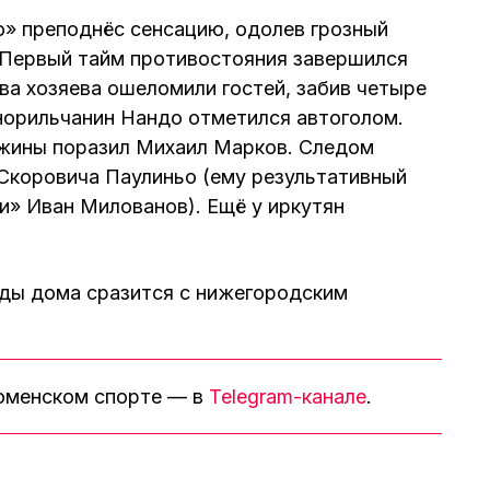
о» преподнёс сенсацию, одолев грозный
 Первый тайм противостояния завершился
ва хозяева ошеломили гостей, забив четыре
норильчанин Нандо отметился автоголом.
жины поразил Михаил Марков. Следом
Скоровича Паулиньо (ему результативный
и» Иван Милованов). Ещё у иркутян
ды дома сразится с нижегородским
тюменском спорте — в
Telegram-канале
.