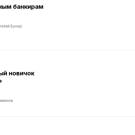
ным банкирам
талий Бухер
ый новичок
»
аминов