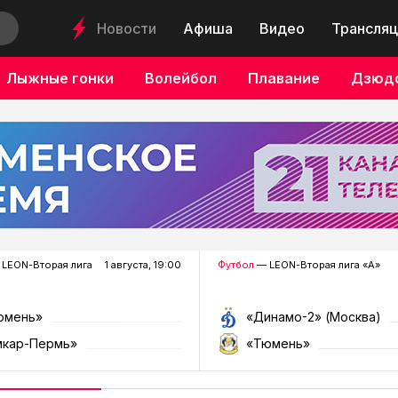
Новости
Афиша
Видео
Трансляц
Лыжные гонки
Волейбол
Плавание
Дзюд
LEON-Вторая лига
1 августа, 19:00
Футбол
— LEON-Вторая лига «А»
юмень»
«Динамо-2» (Москва)
мкар-Пермь»
«Тюмень»