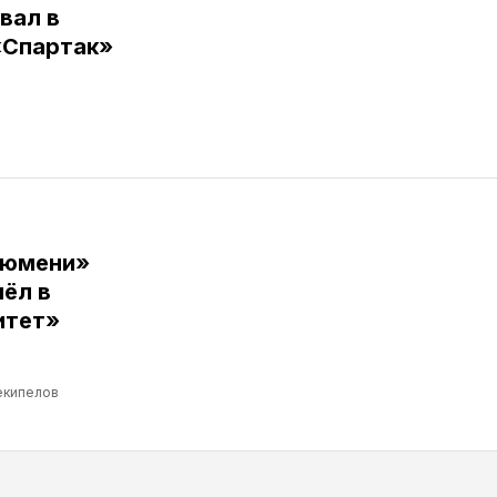
вал в
«Спартак»
Тюмени»
ёл в
итет»
екипелов