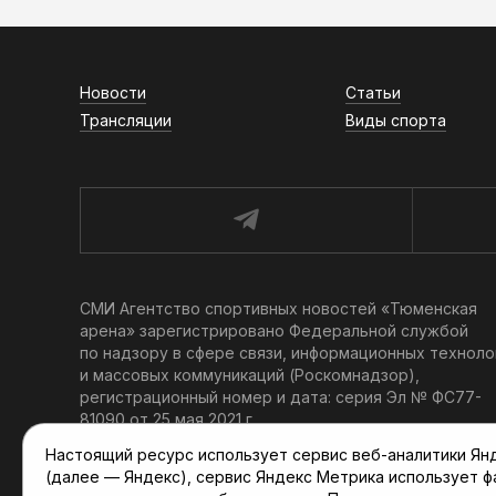
Новости
Статьи
Трансляции
Виды спорта
СМИ Агентство спортивных новостей «Тюменская
арена» зарегистрировано Федеральной службой
по надзору в сфере связи, информационных техноло
и массовых коммуникаций (Роскомнадзор),
регистрационный номер и дата: серия Эл № ФС77-
81090 от 25 мая 2021 г.
Учредитель: АНО «ТРК «Тюменское время».
Настоящий ресурс использует сервис веб-аналитики Янде
Главный редактор: Мартынов В. В.
(далее — Яндекс), сервис Яндекс Метрика использует 
При использовании материалов ссылка обязательна.