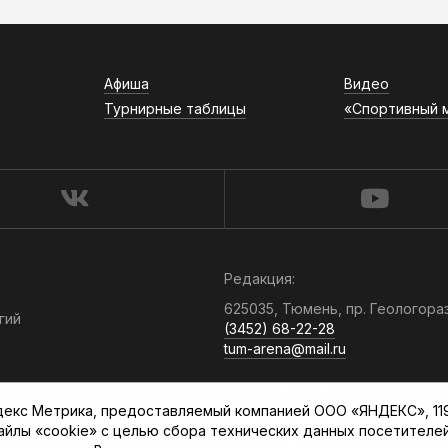
Афиша
Видео
Турнирные таблицы
«Спортивный 
Редакция:
625035, Тюмень, пр. Геологора
гий
(3452) 68-22-28
tum-arena@mail.ru
Отдел продаж:
кс Метрика, предоставляемый компанией ООО «ЯНДЕКС», 119021
(3452) 68-89-78
файлы «cookie» с целью сбора технических данных посетителе
kotovaev@sibinformburo.ru