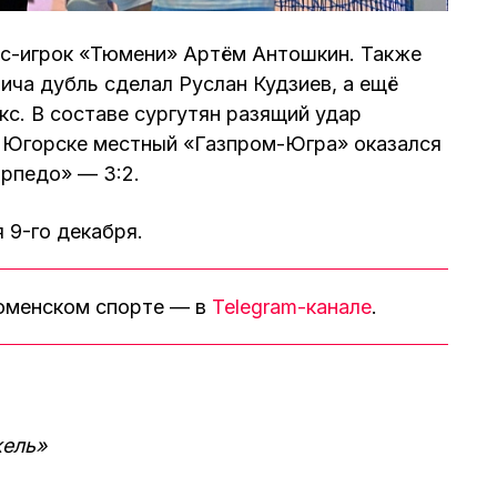
кс-игрок «Тюмени» Артём Антошкин. Также
ича дубль сделал Руслан Кудзиев, а ещё
кс. В составе сургутян разящий удар
В Югорске местный «Газпром-Югра» оказался
рпедо» — 3:2.
 9-го декабря.
тюменском спорте — в
Telegram-канале
.
кель»