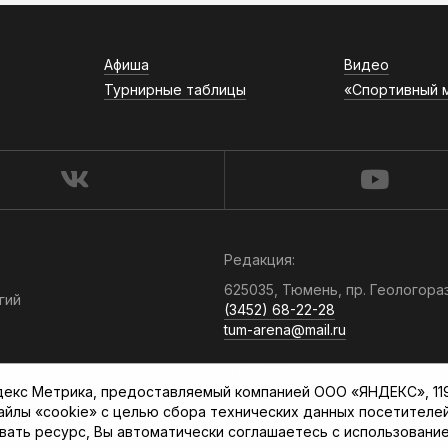
Афиша
Видео
Турнирные таблицы
«Спортивный 
Редакция:
625035, Тюмень, пр. Геологора
гий
(3452) 68-22-28
tum-arena@mail.ru
Отдел продаж:
кс Метрика, предоставляемый компанией ООО «ЯНДЕКС», 119021
(3452) 68-89-78
файлы «cookie» с целью сбора технических данных посетителе
kotovaev@sibinformburo.ru
вать ресурс, Вы автоматически соглашаетесь с использование