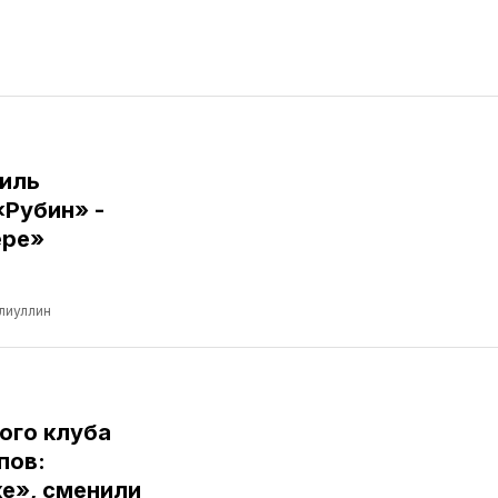
иль
«Рубин» -
ере»
лиуллин
ого клуба
пов:
е», сменили