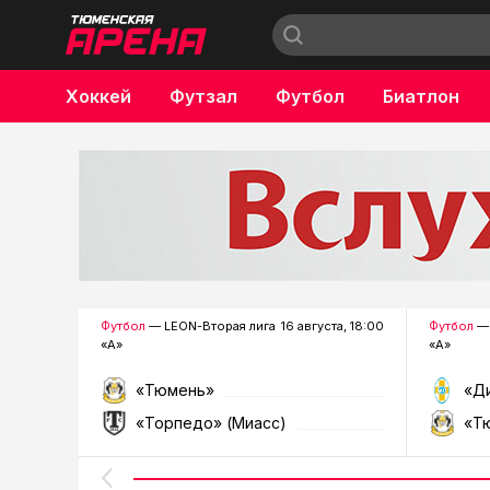
Хоккей
Футзал
Футбол
Биатлон
Бокс
Футбол
— LEON-Вторая лига
16 августа, 18:00
Футбол
— 
«А»
«А»
«Тюмень»
«Д
«Торпедо» (Миасс)
«Т