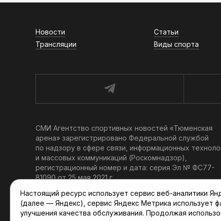
Новости
Статьи
Трансляции
Виды спорта
СМИ Агентство спортивных новостей «Тюменская
арена» зарегистрировано Федеральной службой
по надзору в сфере связи, информационных техноло
и массовых коммуникаций (Роскомнадзор),
регистрационный номер и дата: серия Эл № ФС77-
81090 от 25 мая 2021 г.
Учредитель: АНО «ТРК «Тюменское время».
Настоящий ресурс использует сервис веб-аналитики Янде
Главный редактор: Мартынов В. В.
(далее — Яндекс), сервис Яндекс Метрика использует 
При использовании материалов ссылка обязательна.
улучшения качества обслуживания. Продолжая использо