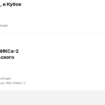
, и Кубок
водин
НИКСа-2
ьского
лободин
ск)
#БК УНИКС-2