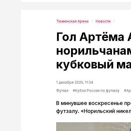
Тюменская Арена
Новости
Гол Артёма 
норильчана
кубковый м
1 декабря 2025, 11:34
Футзал
#Кубок России по футзалу
#Ар
В минувшее воскресенье про
футзалу. «Норильский никел