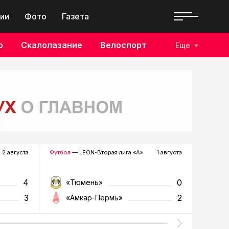
ии
Фото
Газета
о
Скалолазание
Велоспорт
Еще
2 августа
Футбол
— LEON-Вторая лига «А»
1 августа
Хоккей
—
4
0
«Тюмень»
«Р
3
2
«Амкар-Пермь»
«Г