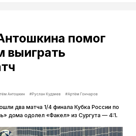
Антошкина помог
м выиграть
атч
тём Антошкин
#Руслан Кудзиев
#Артём Гончаров
шли два матча 1/4 финала Кубка России по
ь» дома одолел «Факел» из Сургута — 4:1.