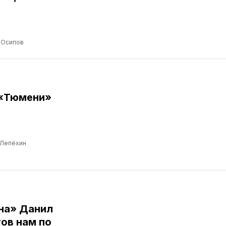
 Осипов
 «Тюмени»
 Лепёхин
ина» Данил
ов нам по