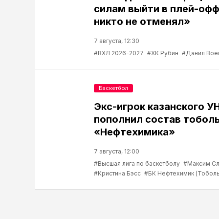
силам выйти в плей-офф
никто не отменял»
7 августа, 12:30
#ВХЛ 2026-2027
#ХК Рубин
#Данил Вое
Баскетбол
Экс-игрок казанского У
пополнил состав тобол
«Нефтехимика»
7 августа, 12:00
#Высшая лига по баскетболу
#Максим С
#Кристина Бэсс
#БК Нефтехимик (Тоболь