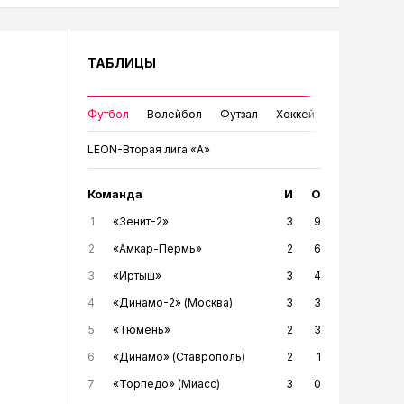
ТАБЛИЦЫ
Футбол
Волейбол
Футзал
Хоккей
LEON-Вторая лига «А»
Команда
И
О
1
«Зенит-2»
3
9
2
«Амкар-Пермь»
2
6
3
«Иртыш»
3
4
4
«Динамо-2» (Москва)
3
3
5
«Тюмень»
2
3
6
«Динамо» (Ставрополь)
2
1
7
«Торпедо» (Миасс)
3
0