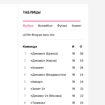
ТАБЛИЦЫ
Футбол
Волейбол
Футзал
Хоккей
LEON-Вторая лига «А»
Команда
И
О
1
«Динамо» (Брянск)
18
36
2
«Динамо» (Киров)
18
33
3
«Алания»
18
26
4
«Динамо» (Владивосток)
18
24
5
«Амкар»
18
24
6
«Зенит-2»
18
22
7
«Динамо-2» (Москва)
18
22
8
«Тюмень»
18
20