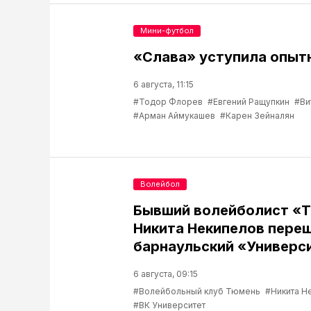
Мини-футбол
«Слава» уступила опыт
6 августа, 11:15
#Тодор Флорев
#Евгений Ращупкин
#Ви
#Арман Аймукашев
#Карен Зейналян
Волейбол
Бывший волейболист «
Никита Некипелов переш
барнаульский «Универс
6 августа, 09:15
#Волейбольный клуб Тюмень
#Никита Н
#ВК Университет