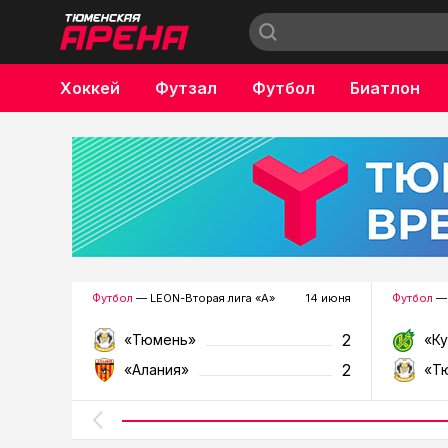
Хоккей
Футзал
Футбол
Биатлон
Бокс
Футбол
— LEON-Вторая лига «А»
14 июня
Футбол
— 
2
«Тюмень»
«К
2
«Алания»
«Т