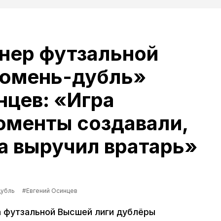
нер футзальной
юмень-дубль»
нцев: «Игра
оменты создавали,
а выручил вратарь»
дубль
#Евгений Осинцев
а футзальной Высшей лиги дублёры