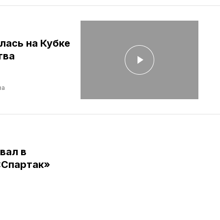
лась на Кубке
тва
ва
вал в
«Спартак»