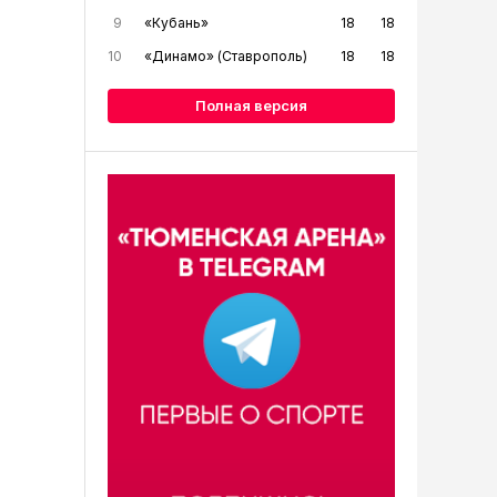
9
«Кубань»
18
18
10
«Динамо» (Ставрополь)
18
18
Полная версия