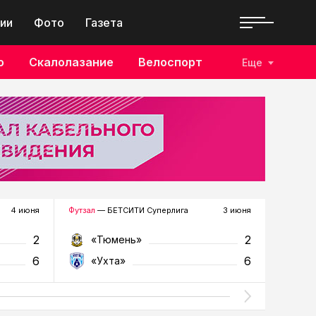
ии
Фото
Газета
о
Скалолазание
Велоспорт
Еще
4 июня
Футзал
— БЕТСИТИ Суперлига
3 июня
Футзал
—
2
2
«Тюмень»
«У
6
6
«Ухта»
«Т