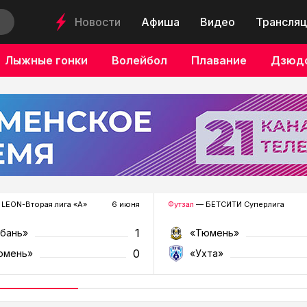
Новости
Афиша
Видео
Трансляц
Лыжные гонки
Волейбол
Плавание
Дзюд
LEON-Вторая лига «А»
6 июня
Футзал
— БЕТСИТИ Суперлига
1
убань»
«Тюмень»
0
юмень»
«Ухта»