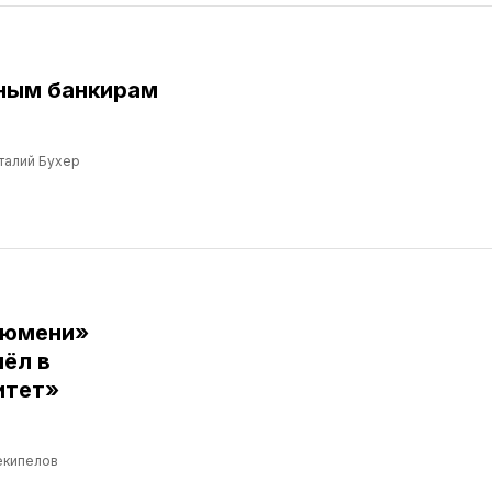
ным банкирам
талий Бухер
Тюмени»
ёл в
итет»
екипелов