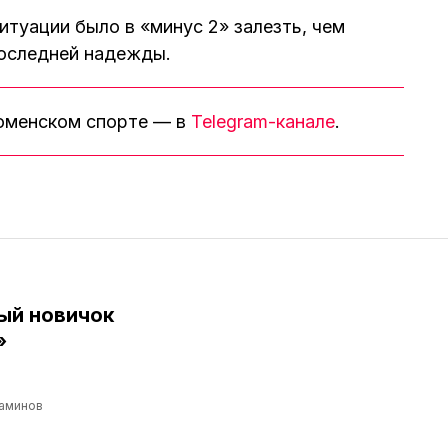
итуации было в «минус 2» залезть, чем
последней надежды.
тюменском спорте — в
Telegram-канале
.
ый новичок
»
аминов