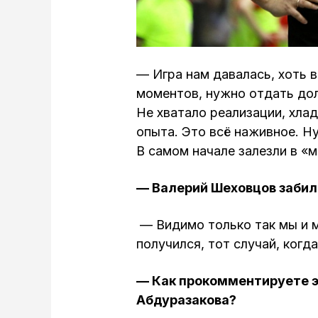
— Игра нам давалась, хоть в
моментов, нужно отдать дол
Не хватало реализации, хла
опыта. Это всё наживное. Ну 
В самом начале залезли в «м
— Валерий Шеховцов забил
— Видимо только так мы и м
получился, тот случай, когд
— Как прокомментируете э
Абдуразакова?