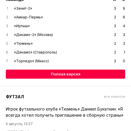
1
«Зенит-2»
3
9
2
«Амкар-Пермь»
2
6
3
«Иртыш»
3
4
4
«Динамо-2» (Москва)
3
3
5
«Тюмень»
2
3
6
«Динамо» (Ставрополь)
2
1
7
«Торпедо» (Миасс)
3
0
Полная версия
ФУТЗАЛ
все новости
Игрок футзального клуба «Тюмень» Даниил Букаткин: «Я
всегда хотел получить приглашение в сборную страны»
5 августа, 13:27