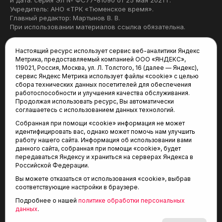
и дата: серия Эл № ФС77-81090 от 25 мая 2021 г.
Учредитель: АНО «ТРК «Тюменское время».
Главный редактор: Мартынов В. В.
При использовании материалов ссылка обязательна.
Политика конфиденциальности
Настоящий ресурс использует сервис веб-аналитики Яндекс
Метрика, предоставляемый компанией ООО «ЯНДЕКС»,
Редакция:
119021, Россия, Москва, ул. Л. Толстого, 16 (далее — Яндекс),
сервис Яндекс Метрика использует файлы «cookie» с целью
625035, Тюмень, пр. Геологоразведчиков, 28А
сбора технических данных посетителей для обеспечения
(3452) 68-22-28
работоспособности и улучшения качества обслуживания.
tum-arena@mail.ru
Продолжая использовать ресурс, Вы автоматически
соглашаетесь с использованием данных технологий.
Отдел продаж:
Собранная при помощи «cookie» информация не может
(3452) 68-89-78
идентифицировать вас, однако может помочь нам улучшить
kotovaev@sibinformburo.ru
работу нашего сайта. Информация об использовании вами
данного сайта, собранная при помощи «cookie», будет
передаваться Яндексу и храниться на серверах Яндекса в
Российской Федерации.
Вы можете отказаться от использования «cookie», выбрав
соответствующие настройки в браузере.
Подробнее о нашей
политике обработки персональных
© 2001-2026 Агентство спортивных новостей
данных
.
6+
«Тюменская арена»