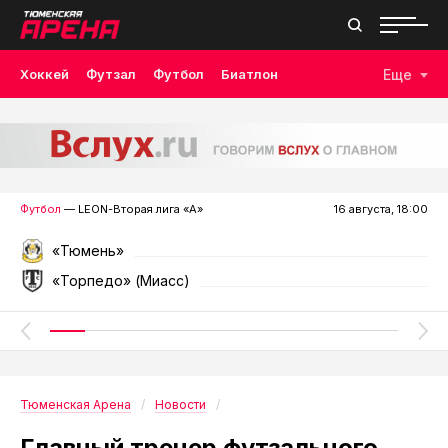
Хоккей
Футзал
Футбол
Биатлон
Еще
Лыжные гонки
Волейбол
Плавание
Дзюдо
Скалолазание
Велоспорт
Бокс
Футбол
— LEON-Вторая лига «А»
16 августа, 18:00
«Тюмень»
«Торпедо» (Миасс)
Тюменская Арена
Новости
Главный тренер футзального