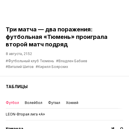
Три матча — два поражения:
футбольная «Тюмень» проиграла
второй матч подряд
8 августа, 21:52
#Футбольный клуб Тюмень
#Владлен Бабаев
#Виталий Шитов
#Кирилл Боярских
ТАБЛИЦЫ
Футбол
Волейбол
Футзал
Хоккей
LEON-Вторая лига «А»
Команда
И
О