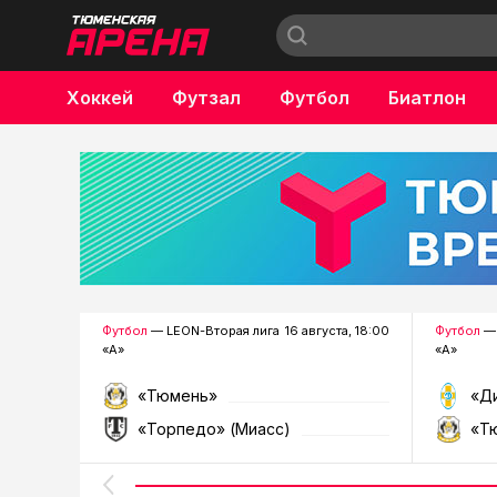
Хоккей
Футзал
Футбол
Биатлон
Бокс
Футбол
— LEON-Вторая лига
16 августа, 18:00
Футбол
— 
«А»
«А»
«Тюмень»
«Д
«Торпедо» (Миасс)
«Т