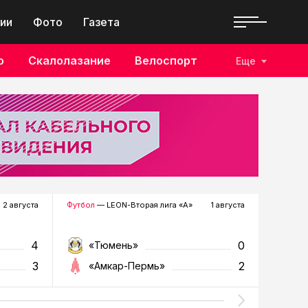
ии
Фото
Газета
о
Скалолазание
Велоспорт
Еще
2 августа
Футбол
— LEON-Вторая лига «А»
1 августа
Хоккей
—
4
0
«Тюмень»
«Р
3
2
«Амкар-Пермь»
«Г