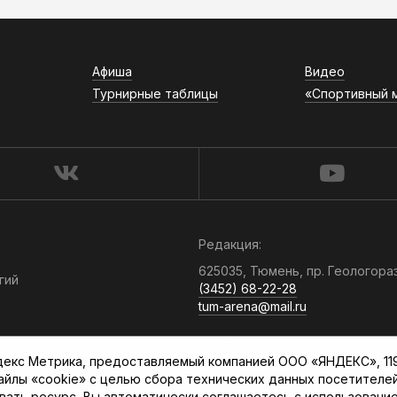
Афиша
Видео
Турнирные таблицы
«Спортивный 
Редакция:
625035, Тюмень, пр. Геологора
гий
(3452) 68-22-28
tum-arena@mail.ru
Отдел продаж:
кс Метрика, предоставляемый компанией ООО «ЯНДЕКС», 119021
(3452) 68-89-78
файлы «cookie» с целью сбора технических данных посетителе
kotovaev@sibinformburo.ru
вать ресурс, Вы автоматически соглашаетесь с использование