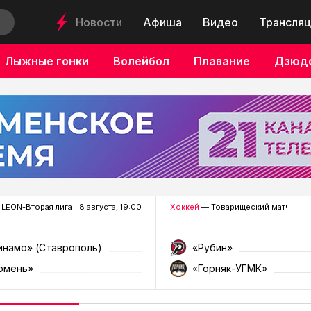
Новости
Афиша
Видео
Трансляц
Лыжные гонки
Волейбол
Плавание
Дзюд
LEON-Вторая лига
8 августа, 19:00
Хоккей
— Товарищеский матч
инамо» (Ставрополь)
«Рубин»
юмень»
«Горняк-УГМК»