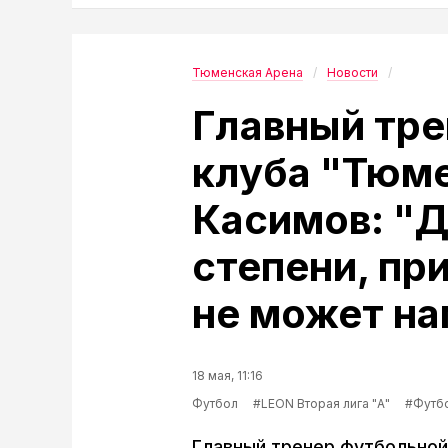
Тюменская Арена
Новости
Главный тре
клуба "Тюм
Касимов: "Д
степени, пр
не может на
18 мая, 11:16
Футбол
#LEON Вторая лига "А"
#Футб
Главный тренер футбольно