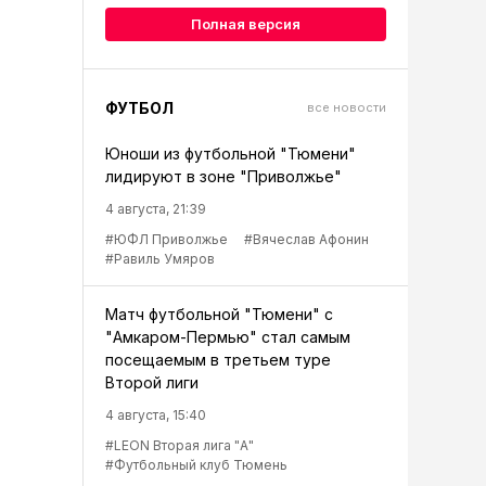
Полная версия
ФУТБОЛ
все новости
Юноши из футбольной "Тюмени"
лидируют в зоне "Приволжье"
4 августа, 21:39
#ЮФЛ Приволжье
#Вячеслав Афонин
#Равиль Умяров
Матч футбольной "Тюмени" с
"Амкаром-Пермью" стал самым
посещаемым в третьем туре
Второй лиги
4 августа, 15:40
#LEON Вторая лига "А"
#Футбольный клуб Тюмень