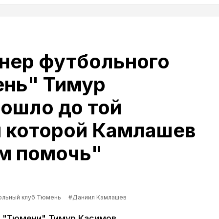
нер футбольного
ень" Тимур
ошло до той
и которой Камлашев
м помочь"
ольный клуб Тюмень
#Даниил Камлашев
й "Тюмени" Тимур Касимов