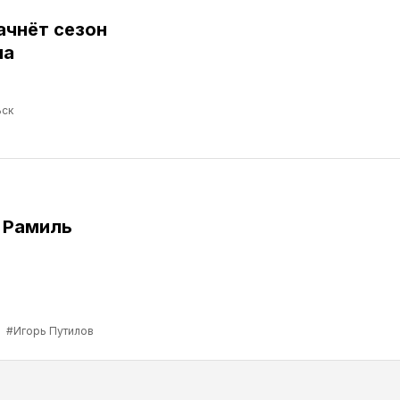
ачнёт сезон
ма
ск
 Рамиль
а
#Игорь Путилов