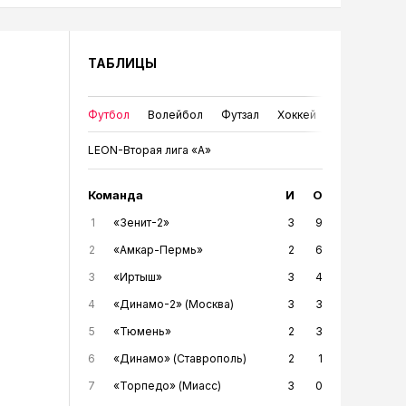
ТАБЛИЦЫ
Футбол
Волейбол
Футзал
Хоккей
LEON-Вторая лига «А»
Команда
И
О
1
«Зенит-2»
3
9
2
«Амкар-Пермь»
2
6
3
«Иртыш»
3
4
4
«Динамо-2» (Москва)
3
3
5
«Тюмень»
2
3
6
«Динамо» (Ставрополь)
2
1
7
«Торпедо» (Миасс)
3
0