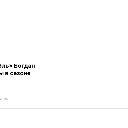
бль» Богдан
ы в сезоне
ришин