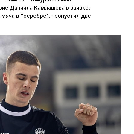
ие Даниила Камлашева в заявке,
 мяча в "серебре", пропустил две