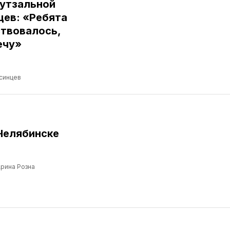
футзальной
цев: «Ребята
ствовалось,
ечу»
синцев
Челябинске
рина Розна