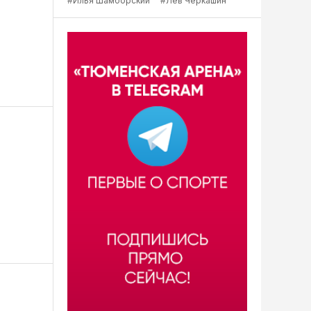
#Илья Шамборский
#Лев Черкашин