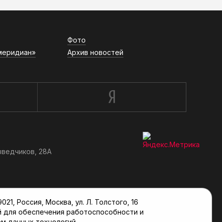
Фото
меридиан»
Архив новостей
зведчиков, 28А
, Россия, Москва, ул. Л. Толстого, 16
й для обеспечения работоспособности и
м данных технологий.