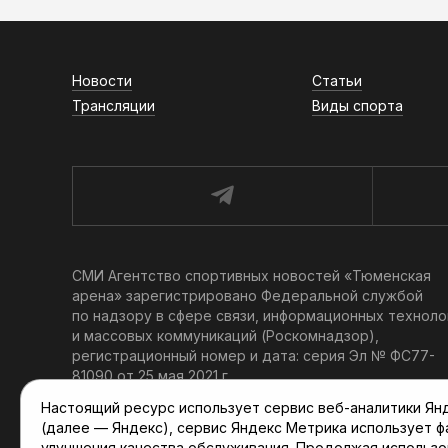
Новости
Статьи
Трансляции
Виды спорта
СМИ Агентство спортивных новостей «Тюменская
арена» зарегистрировано Федеральной службой
по надзору в сфере связи, информационных техноло
и массовых коммуникаций (Роскомнадзор),
регистрационный номер и дата: серия Эл № ФС77-
81090 от 25 мая 2021 г.
Учредитель: АНО «ТРК «Тюменское время».
Настоящий ресурс использует сервис веб-аналитики Янде
Главный редактор: Мартынов В. В.
(далее — Яндекс), сервис Яндекс Метрика использует 
При использовании материалов ссылка обязательна.
улучшения качества обслуживания. Продолжая использо