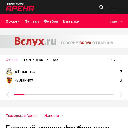
Хоккей
Футзал
Футбол
Биатлон
Еще
Лыжные гонки
Волейбол
Плавание
Дзюдо
Скалолазание
Велоспорт
Бокс
Футбол
— LEON-Вторая лига «А»
14 июня
2
«Тюмень»
2
«Алания»
Тюменская Арена
Новости
Главный тренер футбольного