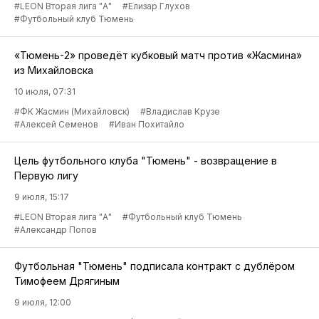
#LEON Вторая лига "А"
#Елизар Глухов
#Футбольный клуб Тюмень
«Тюмень-2» проведёт кубковый матч против «Жасмина»
из Михайловска
10 июля, 07:31
#ФК Жасмин (Михайловск)
#Владислав Крузе
#Алексей Семенов
#Иван Похитайло
Цель футбольного клуба "Тюмень" - возвращение в
Первую лигу
9 июля, 15:17
#LEON Вторая лига "А"
#Футбольный клуб Тюмень
#Александр Попов
Футбольная "Тюмень" подписала контракт с дублёром
Тимофеем Дрягиным
9 июля, 12:00