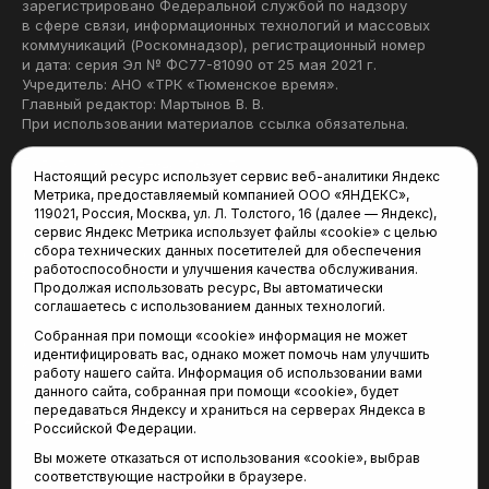
зарегистрировано Федеральной службой по надзору
в сфере связи, информационных технологий и массовых
коммуникаций (Роскомнадзор), регистрационный номер
и дата: серия Эл № ФС77-81090 от 25 мая 2021 г.
Учредитель: АНО «ТРК «Тюменское время».
Главный редактор: Мартынов В. В.
При использовании материалов ссылка обязательна.
Политика конфиденциальности
Настоящий ресурс использует сервис веб-аналитики Яндекс
Метрика, предоставляемый компанией ООО «ЯНДЕКС»,
Редакция:
119021, Россия, Москва, ул. Л. Толстого, 16 (далее — Яндекс),
сервис Яндекс Метрика использует файлы «cookie» с целью
625035, Тюмень, пр. Геологоразведчиков, 28А
сбора технических данных посетителей для обеспечения
(3452) 68-22-28
работоспособности и улучшения качества обслуживания.
tum-arena@mail.ru
Продолжая использовать ресурс, Вы автоматически
соглашаетесь с использованием данных технологий.
Отдел продаж:
Собранная при помощи «cookie» информация не может
(3452) 68-89-78
идентифицировать вас, однако может помочь нам улучшить
kotovaev@sibinformburo.ru
работу нашего сайта. Информация об использовании вами
данного сайта, собранная при помощи «cookie», будет
передаваться Яндексу и храниться на серверах Яндекса в
Российской Федерации.
Вы можете отказаться от использования «cookie», выбрав
соответствующие настройки в браузере.