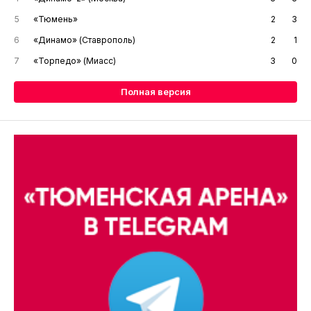
5
«Тюмень»
2
3
6
«Динамо» (Ставрополь)
2
1
7
«Торпедо» (Миасс)
3
0
Полная версия