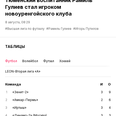
Тюменский воспитанник Рамиль
Гулиев стал игроком
новоуренгойского клуба
8 августа, 08:29
#Высшая лига по футзалу
#Рамиль Гулиев
#Игорь Путилов
ТАБЛИЦЫ
Футбол
Волейбол
Футзал
Хоккей
LEON-Вторая лига «А»
Команда
И
О
1
«Зенит-2»
3
9
2
«Амкар-Пермь»
2
6
3
«Иртыш»
3
4
4
«Динамо-2» (Москва)
3
3