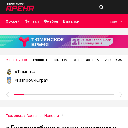
Хоккей
Футзал
Футбол
Биатлон
Еще
Лыжные гонки
Волейбол
Плавание
Дзюдо
Скалолазание
Велоспорт
Бокс
Мини-футбол
— Турнир на призы Тюменской области
18 августа, 19:00
«Тюмень»
«Газпром-Югра»
Тюменская Арена
Новости
«Газпромбанк» стал лидером в