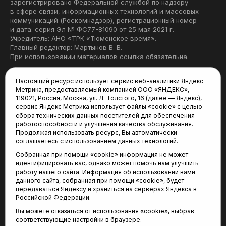
зарегистрировано Федеральной службой по надзору
в сфере связи, информационных технологий и массовых
коммуникаций (Роскомнадзор), регистрационный номер
и дата: серия Эл № ФС77-81090 от 25 мая 2021 г.
Учредитель: АНО «ТРК «Тюменское время».
Главный редактор: Мартынов В. В.
При использовании материалов ссылка обязательна.
Политика конфиденциальности
Настоящий ресурс использует сервис веб-аналитики Яндекс
Метрика, предоставляемый компанией ООО «ЯНДЕКС»,
Редакция:
119021, Россия, Москва, ул. Л. Толстого, 16 (далее — Яндекс),
сервис Яндекс Метрика использует файлы «cookie» с целью
625035, Тюмень, пр. Геологоразведчиков, 28А
сбора технических данных посетителей для обеспечения
(3452) 68-22-28
работоспособности и улучшения качества обслуживания.
tum-arena@mail.ru
Продолжая использовать ресурс, Вы автоматически
соглашаетесь с использованием данных технологий.
Отдел продаж:
Собранная при помощи «cookie» информация не может
(3452) 68-89-78
идентифицировать вас, однако может помочь нам улучшить
kotovaev@sibinformburo.ru
работу нашего сайта. Информация об использовании вами
данного сайта, собранная при помощи «cookie», будет
передаваться Яндексу и храниться на серверах Яндекса в
Российской Федерации.
Вы можете отказаться от использования «cookie», выбрав
соответствующие настройки в браузере.