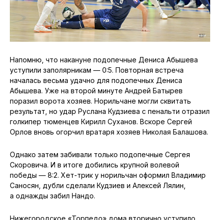
Напомню, что накануне подопечные Дениса Абышева
уступили заполярникам — 0:5. Повторная встреча
началась весьма удачно для подопечных Дениса
Абышева. Уже на второй минуте Андрей Батырев
поразил ворота хозяев. Норильчане могли сквитать
результат, но удар Руслана Кудзиева с пенальти отразил
голкипер тюменцев Кирилл Суханов. Вскоре Сергей
Орлов вновь огорчил вратаря хозяев Николая Балашова.
Однако затем забивали только подопечные Сергея
Скоровича. И в итоге добились крупной волевой
победы — 8:2. Хет-трик у норильчан оформил Владимир
Саносян, дубли сделали Кудзиев и Алексей Лялин,
а однажды забил Нандо.
Нижегородское «Торпедо» дома вторично уступило