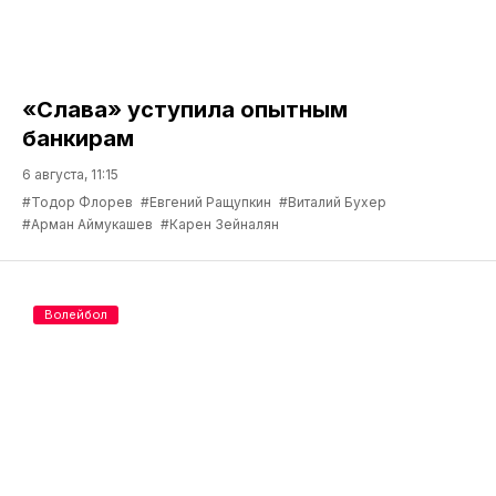
«Слава» уступила опытным
банкирам
6 августа, 11:15
#Тодор Флорев
#Евгений Ращупкин
#Виталий Бухер
#Арман Аймукашев
#Карен Зейналян
Волейбол