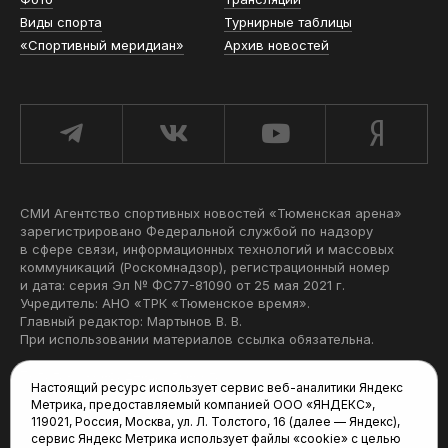
Виды спорта
Турнирные таблицы
«Спортивный меридиан»
Архив новостей
СМИ Агентство спортивных новостей «Тюменская арена»
зарегистрировано Федеральной службой по надзору
в сфере связи, информационных технологий и массовых
коммуникаций (Роскомнадзор), регистрационный номер
и дата: серия Эл № ФС77-81090 от 25 мая 2021 г.
Учредитель: АНО «ТРК «Тюменское время».
Главный редактор: Мартынов В. В.
При использовании материалов ссылка обязательна.
Политика конфиденциальности
Настоящий ресурс использует сервис веб-аналитики Яндекс
Метрика, предоставляемый компанией ООО «ЯНДЕКС»,
Редакция:
119021, Россия, Москва, ул. Л. Толстого, 16 (далее — Яндекс),
сервис Яндекс Метрика использует файлы «cookie» с целью
625035, Тюмень, пр. Геологоразведчиков, 28А