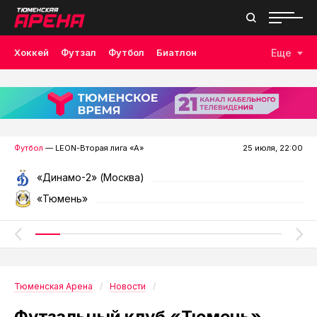
Хоккей
Футзал
Футбол
Биатлон
Еще
Лыжные гонки
Волейбол
Плавание
Дзюдо
Скалолазание
Велоспорт
Бокс
Футбол
— LEON-Вторая лига «А»
25 июля, 22:00
«Динамо-2» (Москва)
«Тюмень»
Тюменская Арена
Новости
Футзальный клуб «Тюмень»