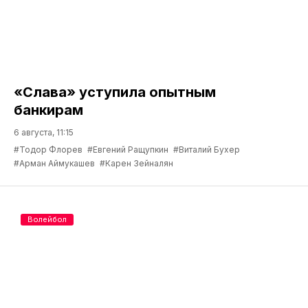
«Слава» уступила опытным
банкирам
6 августа, 11:15
#Тодор Флорев
#Евгений Ращупкин
#Виталий Бухер
#Арман Аймукашев
#Карен Зейналян
Волейбол