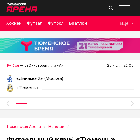
Хоккей
Футзал
Футбол
Биатлон
Еще
Лыжные гонки
Волейбол
Плавание
Дзюдо
Скалолазание
Велоспорт
Бокс
Футбол
— LEON-Вторая лига «А»
25 июля, 22:00
«Динамо-2» (Москва)
«Тюмень»
Тюменская Арена
Новости
Футзальный клуб «Тюмень»