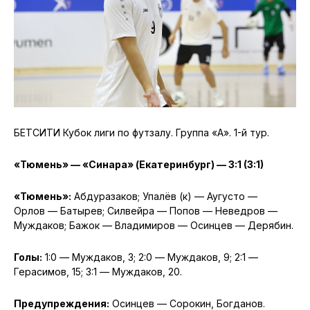
БЕТСИТИ Кубок лиги по футзалу. Группа «А». 1-й тур.
«Тюмень» — «Синара» (Екатеринбург) — 3:1 (3:1)
«Тюмень»:
Абдуразаков; Упалёв (к) — Аугусто —
Орлов — Батырев; Силвейра — Попов — Неведров —
Муждаков; Бажок — Владимиров — Осинцев — Дерябин.
Голы:
1:0 — Муждаков, 3; 2:0 — Муждаков, 9; 2:1 —
Герасимов, 15; 3:1 — Муждаков, 20.
Предупреждения:
Осинцев — Сорокин, Богданов.