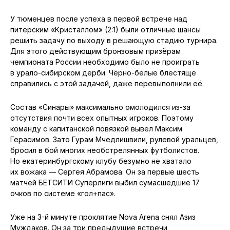
У тюменцев после успеха в первой встрече над
питерским «Кристаллом» (2:1) были отличные шансы
решить задачу по выходу в решающую стадию турнира.
Для этого действующим бронзовым призёрам
чемпионата России необходимо было не проиграть
в урало-сибирском дерби. Чёрно-белые блестяще
справились с этой задачей, даже перевыполнили её.
Состав «Синары» максимально омолодился из-за
отсутствия почти всех опытных игроков. Поэтому
команду с капитанской повязкой вывел Максим
Герасимов. Зато Гурам Мчедлишвили, рулевой уральцев,
бросил в бой многих необстрелянных футболистов.
Но екатеринбургскому клубу безумно не хватало
их вожака — Сергея Абрамова. Он за первые шесть
матчей БЕТСИТИ Суперлиги выбил сумасшедшие 17
очков по системе «гол+пас».
Уже на 3-й минуте проклятие Nova Arena снял Азиз
Муждаков. Он за три предыдущие встречи