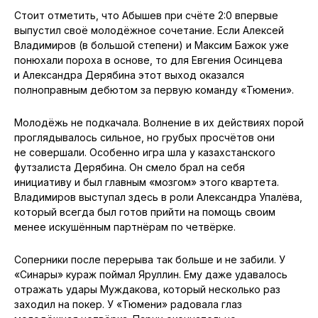
Стоит отметить, что Абышев при счёте 2:0 впервые
выпустил своё молодёжное сочетание. Если Алексей
Владимиров (в большой степени) и Максим Бажок уже
понюхали пороха в основе, то для Евгения Осинцева
и Александра Дерябина этот выход оказался
полноправным дебютом за первую команду «Тюмени».
Молодёжь не подкачала. Волнение в их действиях порой
проглядывалось сильное, но грубых просчётов они
не совершали. Особенно игра шла у казахстанского
футзалиста Дерябина. Он смело брал на себя
инициативу и был главным «мозгом» этого квартета.
Владимиров выступал здесь в роли Александра Упалёва,
который всегда был готов прийти на помощь своим
менее искушённым партнёрам по четвёрке.
Соперники после перерыва так больше и не забили. У
«Синары» кураж поймал Яруллин. Ему даже удавалось
отражать удары Муждакова, который несколько раз
заходил на покер. У «Тюмени» радовала глаз