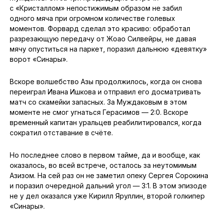
с «Кристаллом» непостижимым образом не забил
одного мяча при огромном количестве голевых
моментов. Форвард сделал это красиво: обработал
разрезающую передачу от Жоао Силвейры, не давая
мячу опуститься на паркет, поразил дальнюю «девятку»
ворот «Синары».
Вскоре волшебство Азы продолжилось, когда он снова
переиграл Ивана Ишкова и отправил его досматривать
матч со скамейки запасных. За Муждаковым в этом
моменте не смог угнаться Герасимов — 2:0. Вскоре
временный капитан уральцев реабилитировался, когда
сократил отставание в счёте.
Но последнее слово в первом тайме, да и вообще, как
оказалось, во всей встрече, осталось за неутомимым
Азизом. На сей раз он не заметил опеку Сергея Сорокина
и поразил очередной дальний угол — 3:1. В этом эпизоде
не у дел оказался уже Кирилл Яруллин, второй голкипер
«Синары».