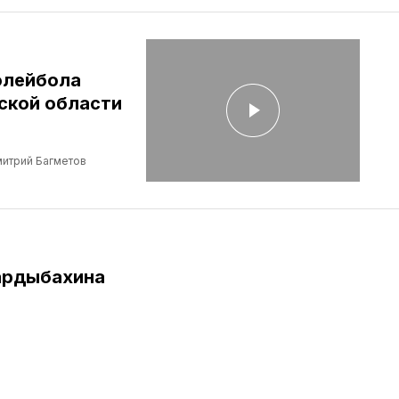
олейбола
ской области
итрий Багметов
ардыбахина