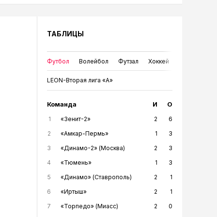
ТАБЛИЦЫ
Футбол
Волейбол
Футзал
Хоккей
LEON-Вторая лига «А»
Команда
И
О
1
«Зенит-2»
2
6
2
«Амкар-Пермь»
1
3
3
«Динамо-2» (Москва)
2
3
4
«Тюмень»
1
3
5
«Динамо» (Ставрополь)
2
1
6
«Иртыш»
2
1
7
«Торпедо» (Миасс)
2
0