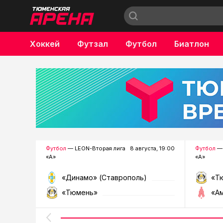
Хоккей
Футзал
Футбол
Биатлон
Бокс
Футбол
— LEON-Вторая лига
8 августа, 19:00
Футбол
— 
«А»
«А»
«Динамо» (Ставрополь)
«Т
«Тюмень»
«А