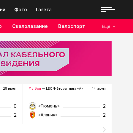
ии
Фото
Газета
о
Скалолазание
Велоспорт
Еще
25 июля
Футбол
— LEON-Вторая лига «А»
14 июня
Футбол
—
0
2
«Тюмень»
«К
2
2
«Алания»
«Т