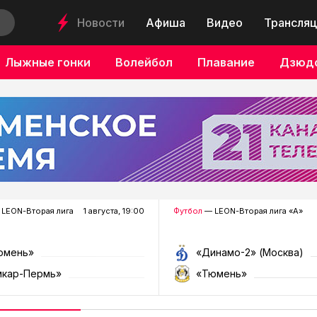
Новости
Афиша
Видео
Трансляц
Лыжные гонки
Волейбол
Плавание
Дзюд
LEON-Вторая лига
1 августа, 19:00
Футбол
— LEON-Вторая лига «А»
юмень»
«Динамо-2» (Москва)
мкар-Пермь»
«Тюмень»