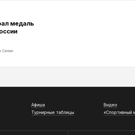
рал медаль
оссии
р Силин
Афиша
Видео
Турнирные таблицы
«Спортивный 