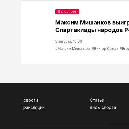
Велоспорт
Максим Мишанков выиг
Спартакиады народов Р
5 августа, 10:06
#Максим Мишанков
#Виктор Силин
#Его
Новости
Статьи
Трансляции
Виды спорта