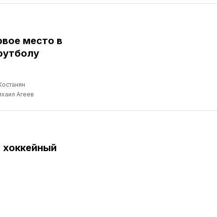
рвое место в
футболу
Костанян
хаил Агеев
и хоккейный