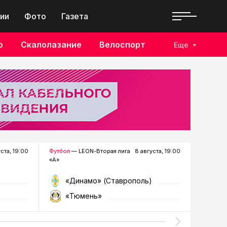
ии
Фото
Газета
о
Скалолазание
Велоспорт
Еще
уста, 19:00
Футбол
— LEON-Вторая лига
8 августа, 19:00
Хоккей
—
«А»
«Динамо» (Ставрополь)
«Р
«Тюмень»
«Г