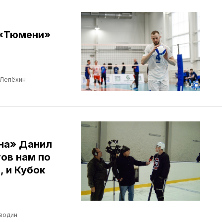
 «Тюмени»
 Лепёхин
ина» Данил
ов нам по
, и Кубок
водин