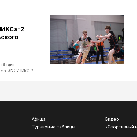
НИКСа-2
ьского
лободин
ск)
#БК УНИКС-2
Афиша
Видео
Турнирные таблицы
«Спортивный 