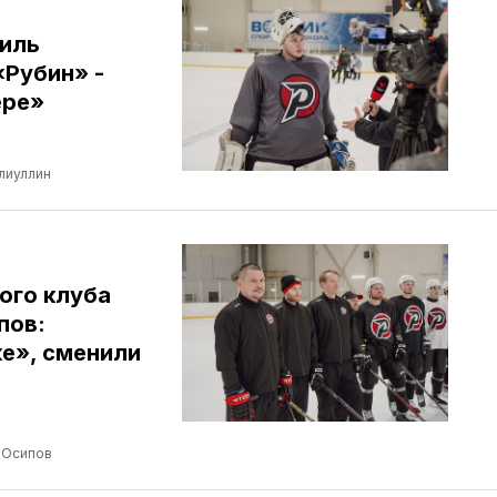
иль
«Рубин» -
ере»
лиуллин
ого клуба
пов:
е», сменили
 Осипов