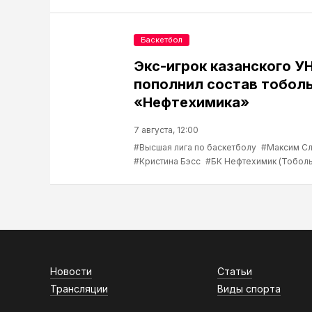
Баскетбол
Экс-игрок казанского У
пополнил состав тобол
«Нефтехимика»
7 августа, 12:00
#Высшая лига по баскетболу
#Максим С
#Кристина Бэсс
#БК Нефтехимик (Тоболь
Новости
Статьи
Трансляции
Виды спорта