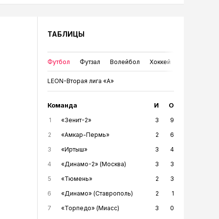
ТАБЛИЦЫ
Футбол
Футзал
Волейбол
Хоккей
LEON-Вторая лига «А»
Команда
И
О
1
«Зенит-2»
3
9
2
«Амкар-Пермь»
2
6
3
«Иртыш»
3
4
4
«Динамо-2» (Москва)
3
3
5
«Тюмень»
2
3
6
«Динамо» (Ставрополь)
2
1
7
«Торпедо» (Миасс)
3
0