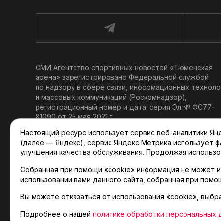
СМИ Агентство спортивных новостей «Тюменская
арена» зарегистрировано Федеральной службой
по надзору в сфере связи, информационных техноло
и массовых коммуникаций (Роскомнадзор),
регистрационный номер и дата: серия Эл № ФС77-
81090 от 25 мая 2021 г.
Учредитель: АНО «ТРК «Тюменское время».
Настоящий ресурс использует сервис веб-аналитики Янде
Главный редактор: Мартынов В. В.
(далее — Яндекс), сервис Яндекс Метрика использует 
При использовании материалов ссылка обязательна.
улучшения качества обслуживания. Продолжая использо
Политика конфиденциальности
Собранная при помощи «cookie» информация не может и
использовании вами данного сайта, собранная при помо
Вы можете отказаться от использования «cookie», выбр
© 2001-2026 Агентство спортивных новостей «Тюме
Карта сайта
Подробнее о нашей
политике обработки персональных 