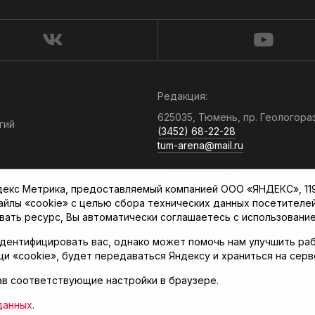
Редакция:
625035, Тюмень, пр. Геологора
гий
(3452) 68-22-28
tum-arena@mail.ru
Отдел продаж:
кс Метрика, предоставляемый компанией ООО «ЯНДЕКС», 119021
(3452) 68-89-78
файлы «cookie» с целью сбора технических данных посетителе
kotovaev@sibinformburo.ru
вать ресурс, Вы автоматически соглашаетесь с использование
дентифицировать вас, однако может помочь нам улучшить раб
щи «cookie», будет передаваться Яндексу и храниться на сер
ав соответствующие настройки в браузере.
нская арена»
данных
.