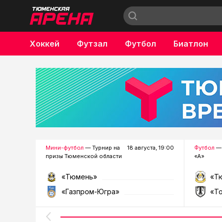
Хоккей
Футзал
Футбол
Биатлон
Бокс
Мини-футбол
— Турнир на
18 августа, 19:00
Футбол
— 
призы Тюменской области
«А»
«Тюмень»
«Т
«Газпром-Югра»
«Т