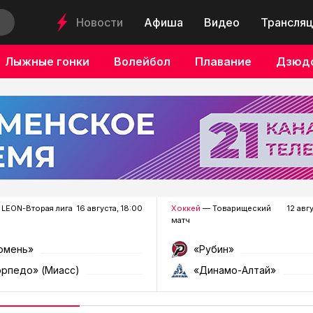
Новости
Афиша
Видео
Трансляц
Лыжные гонки
Волейбол
Плавание
Дзюд
LEON-Вторая лига
16 августа, 18:00
Хоккей
— Товарищеский
12 авг
матч
юмень»
«Рубин»
орпедо» (Миасс)
«Динамо-Алтай»