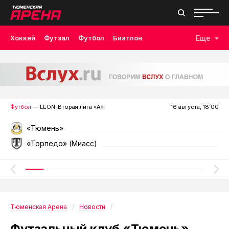
Хоккей
Футзал
Футбол
Биатлон
Еще
Лыжные гонки
Волейбол
Плавание
Дзюдо
Скалолазание
Велоспорт
Бокс
Футбол
— LEON-Вторая лига «А»
16 августа, 18:00
«Тюмень»
«Торпедо» (Миасс)
Тюменская Арена
Новости
Футзальный клуб «Тюмень»