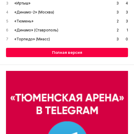
3
«Иртыш»
3
4
4
«Динамо-2» (Москва)
3
3
5
«Тюмень»
2
3
6
«Динамо» (Ставрополь)
2
1
7
«Торпедо» (Миасс)
3
0
Полная версия