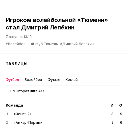
Игроком волейбольной «Тюмени»
стал Дмитрий Лепёхин
7 августа, 13:10
#Волейбольный клуб Тюмень
#Дмитрий Лепёхин
ТАБЛИЦЫ
Футбол
Волейбол
Футзал
Хоккей
LEON-Вторая лига «А»
Команда
И
О
1
«Зенит-2»
3
9
2
«Амкар-Пермь»
2
6