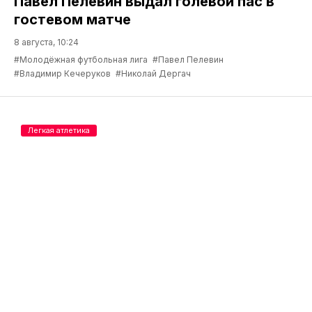
Павел Пелевин выдал голевой пас в
гостевом матче
8 августа, 10:24
#Молодёжная футбольная лига
#Павел Пелевин
#Владимир Кечеруков
#Николай Дергач
Легкая атлетика