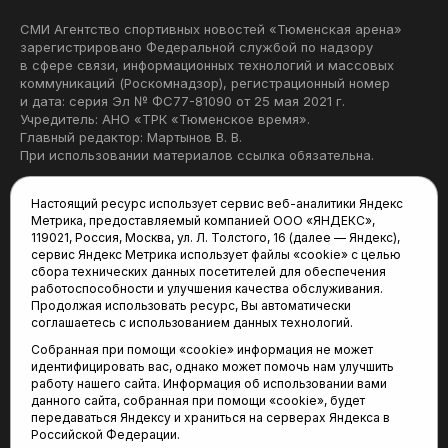
СМИ Агентство спортивных новостей «Тюменская арена»
зарегистрировано Федеральной службой по надзору
в сфере связи, информационных технологий и массовых
коммуникаций (Роскомнадзор), регистрационный номер
и дата: серия Эл № ФС77-81090 от 25 мая 2021 г.
Учредитель: АНО «ТРК «Тюменское время».
Главный редактор: Мартынов В. В.
При использовании материалов ссылка обязательна.
Политика конфиденциальности
Настоящий ресурс использует сервис веб-аналитики Яндекс
Метрика, предоставляемый компанией ООО «ЯНДЕКС»,
Редакция:
119021, Россия, Москва, ул. Л. Толстого, 16 (далее — Яндекс),
сервис Яндекс Метрика использует файлы «cookie» с целью
625035, Тюмень, пр. Геологоразведчиков, 28А
сбора технических данных посетителей для обеспечения
(3452) 68-22-28
работоспособности и улучшения качества обслуживания.
tum-arena@mail.ru
Продолжая использовать ресурс, Вы автоматически
соглашаетесь с использованием данных технологий.
Отдел продаж:
Собранная при помощи «cookie» информация не может
(3452) 68-89-78
идентифицировать вас, однако может помочь нам улучшить
kotovaev@sibinformburo.ru
работу нашего сайта. Информация об использовании вами
данного сайта, собранная при помощи «cookie», будет
передаваться Яндексу и храниться на серверах Яндекса в
Российской Федерации.