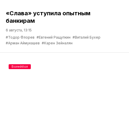
«Слава» уступила опытным
банкирам
6 августа, 13:15
#Тодор Флорев
#Евгений Ращупкин
#Виталий Бухер
#Арман Аймукашев
#Карен Зейналян
Волейбол