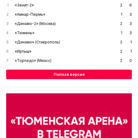
1
«Зенит-2»
2
6
2
«Амкар-Пермь»
1
3
3
«Динамо-2» (Москва)
2
3
4
«Тюмень»
1
3
5
«Динамо» (Ставрополь)
2
1
6
«Иртыш»
2
1
7
«Торпедо» (Миасс)
2
0
Полная версия