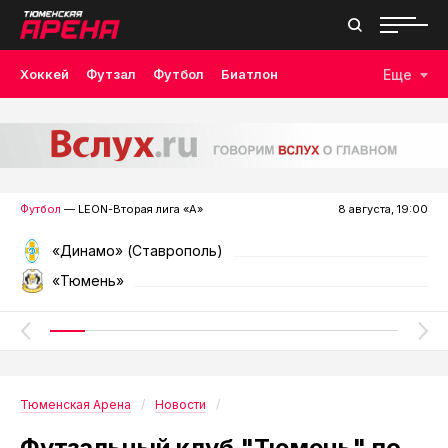
Хоккей
Футзал
Футбол
Биатлон
Еще
Лыжные гонки
Волейбол
Плавание
Дзюдо
Скалолазание
Велоспорт
Бокс
Футбол
— LEON-Вторая лига «А»
8 августа, 19:00
«Динамо» (Ставрополь)
«Тюмень»
Тюменская Арена
Новости
Футзальный клуб "Тюмень" по