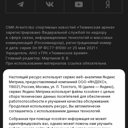
СМИ Агентство спортивных новостей «Тюменская арена»
зарегистрировано Федеральной службой по надзору
в сфере связи, информационных технологий и массовых
коммуникаций (Роскомнадзор), регистрационный номер
и дата: серия Эл № ФС77-81090 от 25 мая 2021 г.
Учредитель: АНО «ТРК «Тюменское время».
Главный редактор: Мартынов В. В.
При использовании материалов ссылка обязательна.
Политика конфиденциальности
Настоящий ресурс использует сервис веб-аналитики Яндекс
Метрика, предоставляемый компанией ООО «ЯНДЕКС»,
Редакция:
119021, Россия, Москва, ул. Л. Толстого, 16 (далее — Яндекс),
сервис Яндекс Метрика использует файлы «cookie» с целью
625035, Тюмень, пр. Геологоразведчиков, 28А
сбора технических данных посетителей для обеспечения
(3452) 68-22-28
работоспособности и улучшения качества обслуживания.
tum-arena@mail.ru
Продолжая использовать ресурс, Вы автоматически
соглашаетесь с использованием данных технологий.
Отдел продаж:
Собранная при помощи «cookie» информация не может
(3452) 68-89-78
идентифицировать вас, однако может помочь нам улучшить
kotovaev@sibinformburo.ru