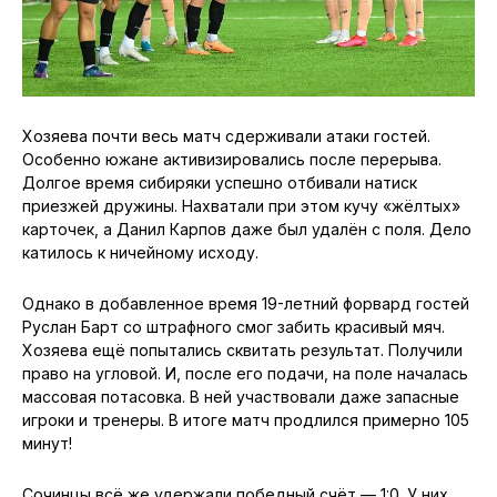
Хозяева почти весь матч сдерживали атаки гостей.
Особенно южане активизировались после перерыва.
Долгое время сибиряки успешно отбивали натиск
приезжей дружины. Нахватали при этом кучу «жёлтых»
карточек, а Данил Карпов даже был удалён с поля. Дело
катилось к ничейному исходу.
Однако в добавленное время 19-летний форвард гостей
Руслан Барт со штрафного смог забить красивый мяч.
Хозяева ещё попытались сквитать результат. Получили
право на угловой. И, после его подачи, на поле началась
массовая потасовка. В ней участвовали даже запасные
игроки и тренеры. В итоге матч продлился примерно 105
минут!
Сочинцы всё же удержали победный счёт — 1:0. У них