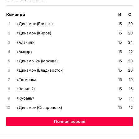
Команда
И
О
1
«Динамо» (Брянск)
15
29
2
«Динамо» (Киров)
15
28
3
«Алания»
15
24
4
«Амкар»
15
22
5
«Динамо-2» (Москва)
15
20
6
«Динамо» (Владивосток)
15
20
7
«Тюмень»
15
19
8
«Зенит-2»
15
16
9
«Кубань»
15
14
10
«Динамо» (Ставрополь)
15
12
Полная версия