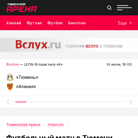
Хоккей
Футзал
Футбол
Биатлон
Еще
Лыжные гонки
Волейбол
Плавание
Дзюдо
Скалолазание
Велоспорт
Бокс
Футбол
— LEON-Вторая лига «А»
14 июня, 18:00
«Тюмень»
«Алания»
Тюменская Арена
Новости
Футбольный матч в Тюмени