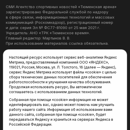
СМИ Агентство спортивных новостей «Тюменская арена»
зарегистрировано Федеральной службой по надзору
в сфере связи, информационных технологий и массовых
коммуникаций (Роскомнадзор), регистрационный номер
и дата: серия Эл № ФС77-81090 от 25 мая 2021 г.
Учредитель: АНО «ТРК «Тюменское время».
Главный редактор: Мартынов В. В.
При использовании материалов ссылка обязательна.
Политика конфиденциальности
Настоящий ресурс использует сервис веб-аналитики Яндекс
Метрика, предоставляемый компанией ООО «ЯНДЕКС»,
Редакция:
119021, Россия, Москва, ул. Л. Толстого, 16 (далее — Яндекс),
сервис Яндекс Метрика использует файлы «cookie» с целью
625035, Тюмень, пр. Геологоразведчиков, 28А
сбора технических данных посетителей для обеспечения
(3452) 68-22-28
работоспособности и улучшения качества обслуживания.
tum-arena@mail.ru
Продолжая использовать ресурс, Вы автоматически
соглашаетесь с использованием данных технологий.
Отдел продаж:
Собранная при помощи «cookie» информация не может
(3452) 68-89-78
идентифицировать вас, однако может помочь нам улучшить
kotovaev@sibinformburo.ru
работу нашего сайта. Информация об использовании вами
данного сайта, собранная при помощи «cookie», будет
передаваться Яндексу и храниться на серверах Яндекса в
Российской Федерации.