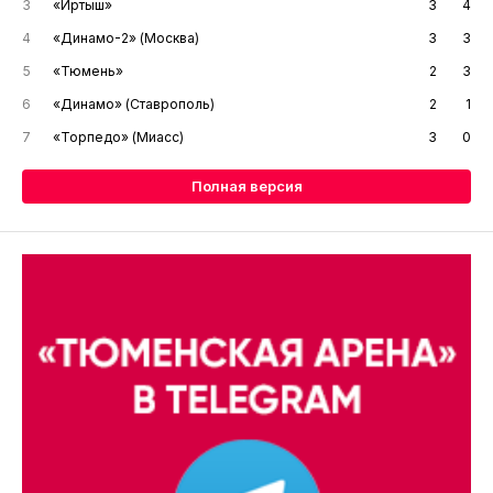
3
«Иртыш»
3
4
4
«Динамо-2» (Москва)
3
3
5
«Тюмень»
2
3
6
«Динамо» (Ставрополь)
2
1
7
«Торпедо» (Миасс)
3
0
Полная версия