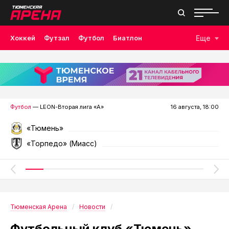
Хоккей
Футзал
Футбол
Биатлон
Еще
Лыжные гонки
Волейбол
Плавание
Дзюдо
Скалолазание
Велоспорт
Бокс
Футбол
— LEON-Вторая лига «А»
16 августа, 18:00
«Тюмень»
«Торпедо» (Миасс)
Тюменская Арена
Новости
Футбольный клуб «Тюмень»