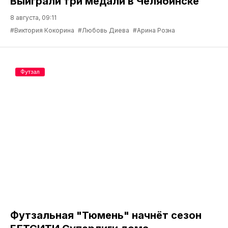
Выиграли три медали в Челябинске
8 августа, 09:11
#Виктория Кокорина
#Любовь Диева
#Арина Розна
Футзал
Футзальная "Тюмень" начнёт сезон