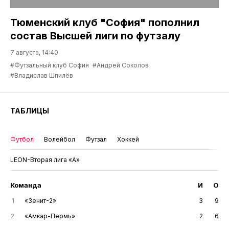
Тюменский клуб "София" пополнил
состав Высшей лиги по футзалу
7 августа, 14:40
#Футзальный клуб София
#Андрей Соколов
#Владислав Шпилёв
ТАБЛИЦЫ
Футбол
Волейбол
Футзал
Хоккей
LEON-Вторая лига «А»
Команда
И
О
1
«Зенит-2»
3
9
2
«Амкар-Пермь»
2
6