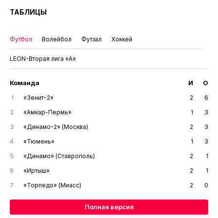
ТАБЛИЦЫ
Футбол
Волейбол
Футзал
Хоккей
LEON-Вторая лига «А»
Команда
И
О
1
«Зенит-2»
2
6
2
«Амкар-Пермь»
1
3
3
«Динамо-2» (Москва)
2
3
4
«Тюмень»
1
3
5
«Динамо» (Ставрополь)
2
1
6
«Иртыш»
2
1
7
«Торпедо» (Миасс)
2
0
Полная версия