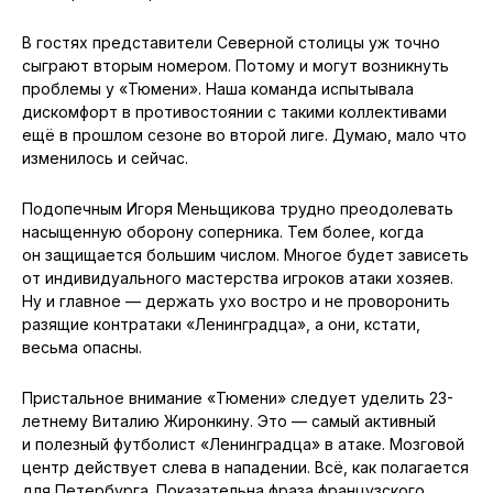
В гостях представители Северной столицы уж точно
сыграют вторым номером. Потому и могут возникнуть
проблемы у «Тюмени». Наша команда испытывала
дискомфорт в противостоянии с такими коллективами
ещё в прошлом сезоне во второй лиге. Думаю, мало что
изменилось и сейчас.
Подопечным Игоря Меньщикова трудно преодолевать
насыщенную оборону соперника. Тем более, когда
он защищается большим числом. Многое будет зависеть
от индивидуального мастерства игроков атаки хозяев.
Ну и главное — держать ухо востро и не проворонить
разящие контратаки «Ленинградца», а они, кстати,
весьма опасны.
Пристальное внимание «Тюмени» следует уделить 23-
летнему Виталию Жиронкину. Это — самый активный
и полезный футболист «Ленинградца» в атаке. Мозговой
центр действует слева в нападении. Всё, как полагается
для Петербурга. Показательна фраза французского