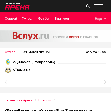
Хоккей
Футзал
Футбол
Биатлон
Еще
Лыжные гонки
Волейбол
Плавание
Дзюдо
Скалолазание
Велоспорт
Бокс
Футбол
— LEON-Вторая лига «А»
8 августа, 19:00
«Динамо» (Ставрополь)
«Тюмень»
Тюменская Арена
Новости
Футбольный клуб «Тюмень»