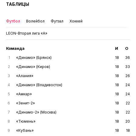
ТАБЛИЦЫ
Футбол
Волейбол
Футзал
Хоккей
LEON-Вторая лига «А»
Команда
И
О
1
«Динамо» (Брянск)
18
36
2
«Динамо» (Киров)
18
33
3
«Алания»
18
26
4
«Динамо» (Владивосток)
18
24
5
«Амкар»
18
24
6
«Зенит-2»
18
22
7
«Динамо-2» (Москва)
18
22
8
«Тюмень»
18
20
9
«Кубань»
18
18