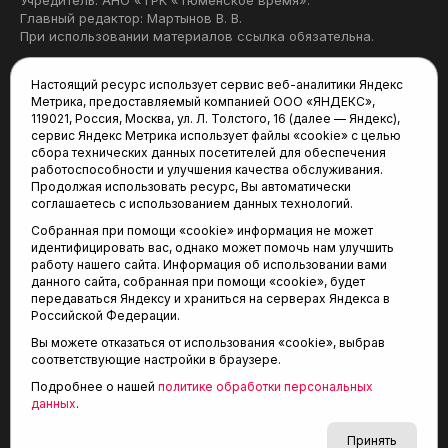
Учредитель: АНО «ТРК «Тюменское время».
Главный редактор: Мартынов В. В.
При использовании материалов ссылка обязательна.
Политика конфиденциальности
Настоящий ресурс использует сервис веб-аналитики Яндекс
Метрика, предоставляемый компанией ООО «ЯНДЕКС»,
Редакция:
119021, Россия, Москва, ул. Л. Толстого, 16 (далее — Яндекс),
сервис Яндекс Метрика использует файлы «cookie» с целью
625035, Тюмень, пр. Геологоразведчиков, 28А
сбора технических данных посетителей для обеспечения
(3452) 68-22-28
работоспособности и улучшения качества обслуживания.
tum-arena@mail.ru
Продолжая использовать ресурс, Вы автоматически
соглашаетесь с использованием данных технологий.
Отдел продаж:
Собранная при помощи «cookie» информация не может
(3452) 68-89-78
идентифицировать вас, однако может помочь нам улучшить
kotovaev@sibinformburo.ru
работу нашего сайта. Информация об использовании вами
данного сайта, собранная при помощи «cookie», будет
передаваться Яндексу и храниться на серверах Яндекса в
Российской Федерации.
Вы можете отказаться от использования «cookie», выбрав
соответствующие настройки в браузере.
Подробнее о нашей
политике обработки персональных
© 2001-2026 Агентство спортивных новостей
данных
.
6+
«Тюменская арена»
Карта сайта
Принять