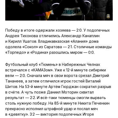
Победу в итоге одержали хозяева — 2:0. У подопечных
Андрея Тихонова отличились Александр Канаплин
и Кирилл Ушатов. Владикавказская «Алания» дома
одолела «Сокол» из Саратова — 2:1. Столичные команды
«Торпедо» и «Родина» разошлись миром — 0:0.
Футбольный клуб «Тюмень» в Набережных Челнах
встречался с «КАМАЗом». Уже к 12-й минуте сибиряки
вели — 2:0. Сначала мяч в свои ворота срезал Дмитрий
Тананеев, а затем отличился игрок гостей Виталий
Шитов. На 53-й минуте Артём Гюрджан сократил разрыв
в счёте. А чуть позже Даниил Моторин сквитал
результат — 2:2. И всё-таки тюменцы смогли вырвать
столь нужную победу. На 85-й минуте Никита Печенкин
прекрасно исполнил штрафной удар и послал мяч
в «девятку». 3:2 — виктория подопечных Игоря