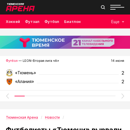
Хоккей
Футзал
Футбол
Биатлон
Еще
Лыжные гонки
Волейбол
Плавание
Дзюдо
Скалолазание
Велоспорт
Бокс
Футбол
— LEON-Вторая лига «А»
14 июня
2
«Тюмень»
2
«Алания»
Тюменская Арена
Новости
Футболисты «Тюмени» вырвали