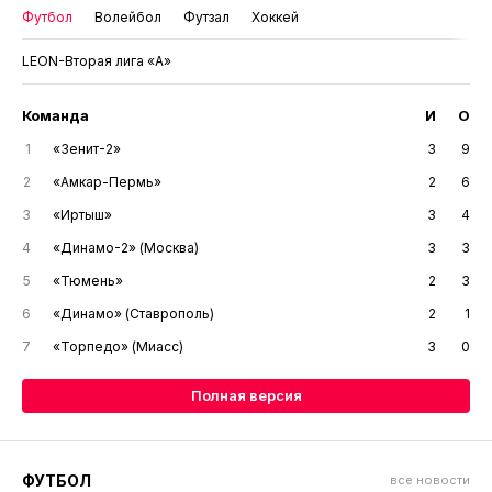
Футбол
Волейбол
Футзал
Хоккей
LEON-Вторая лига «А»
Команда
И
О
1
«Зенит-2»
3
9
2
«Амкар-Пермь»
2
6
3
«Иртыш»
3
4
4
«Динамо-2» (Москва)
3
3
5
«Тюмень»
2
3
6
«Динамо» (Ставрополь)
2
1
7
«Торпедо» (Миасс)
3
0
Полная версия
ФУТБОЛ
все новости