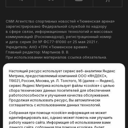
СМИ Агентство спортивных новостей «Тюменская арена»
зарегистрировано Федеральной службой по надзору
в сфере связи, информационных технологий и массовых
коммуникаций (Роскомнадзор), регистрационный номер
и дата: серия Эл № ФС77-81090 от 25 мая 2021 г.
Учредитель: АНО «ТРК «Тюменское время».
Главный редактор: Мартынов В. В.
При использовании материалов ссылка обязательна.
Политика конфиденциальности
Настоящий ресурс использует сервис веб-аналитики Яндекс
Метрика, предоставляемый компанией ООО «ЯНДЕКС»,
Редакция:
119021, Россия, Москва, ул. Л. Толстого, 16 (далее — Яндекс),
сервис Яндекс Метрика использует файлы «cookie» с целью
625035, Тюмень, пр. Геологоразведчиков, 28А
сбора технических данных посетителей для обеспечения
(3452) 68-22-28
работоспособности и улучшения качества обслуживания.
tum-arena@mail.ru
Продолжая использовать ресурс, Вы автоматически
соглашаетесь с использованием данных технологий.
Отдел продаж:
Собранная при помощи «cookie» информация не может
(3452) 68-89-78
идентифицировать вас, однако может помочь нам улучшить
kotovaev@sibinformburo.ru
работу нашего сайта. Информация об использовании вами
данного сайта, собранная при помощи «cookie», будет