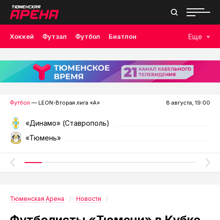
Хоккей
Футзал
Футбол
Биатлон
Еще
Лыжные гонки
Волейбол
Плавание
Дзюдо
Скалолазание
Велоспорт
Бокс
Футбол
— LEON-Вторая лига «А»
8 августа, 19:00
«Динамо» (Ставрополь)
«Тюмень»
Тюменская Арена
Новости
Футболисты «Тюмени» в Кубке