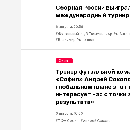
Сборная России выигра
международный турнир 
6 августа, 20:59
#Футзальный клуб Тюмень
#Артём Антош
#Владимир Рыночнов
Футзал
Тренер футзальной ком
«София» Андрей Соколо
глобальном плане этот 
интересует нас с точки 
результата»
6 августа, 16:00
#ТФА София
#Андрей Соколов