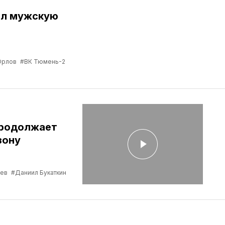
ил мужскую
Орлов
#ВК Тюмень-2
продолжает
зону
ев
#Даниил Букаткин