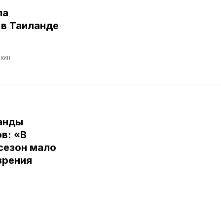
ла
в Таиланде
кин
анды
в: «В
сезон мало
зрения