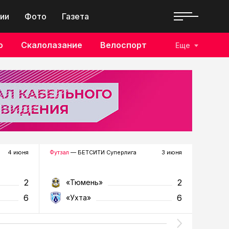
ии
Фото
Газета
о
Скалолазание
Велоспорт
Еще
4 июня
Футзал
— БЕТСИТИ Суперлига
3 июня
Футзал
—
2
2
«Тюмень»
«У
6
6
«Ухта»
«Т