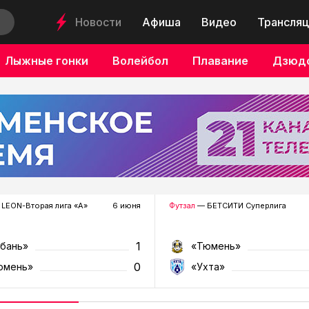
Новости
Афиша
Видео
Трансляц
Лыжные гонки
Волейбол
Плавание
Дзюд
LEON-Вторая лига «А»
6 июня
Футзал
— БЕТСИТИ Суперлига
1
убань»
«Тюмень»
0
юмень»
«Ухта»