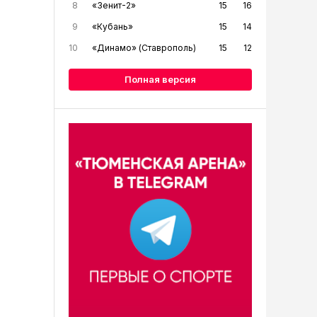
8
«Зенит-2»
15
16
9
«Кубань»
15
14
10
«Динамо» (Ставрополь)
15
12
Полная версия