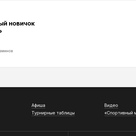
ый новичок
»
аминов
Афиша
Видео
Турнирные таблицы
«Спортивный 