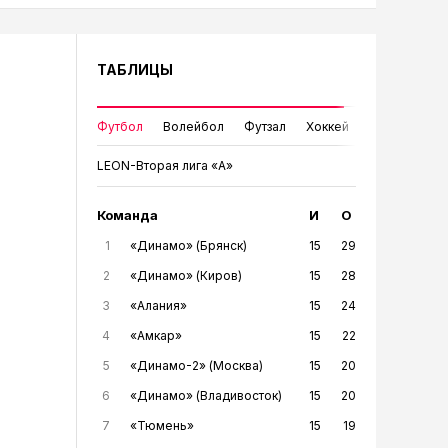
ТАБЛИЦЫ
Футбол
Волейбол
Футзал
Хоккей
LEON-Вторая лига «А»
Команда
И
О
1
«Динамо» (Брянск)
15
29
2
«Динамо» (Киров)
15
28
3
«Алания»
15
24
4
«Амкар»
15
22
5
«Динамо-2» (Москва)
15
20
6
«Динамо» (Владивосток)
15
20
7
«Тюмень»
15
19