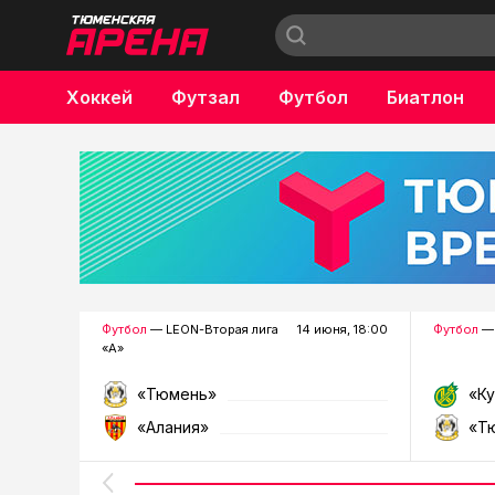
Хоккей
Футзал
Футбол
Биатлон
Бокс
Футбол
— LEON-Вторая лига
14 июня, 18:00
Футбол
— 
«А»
«Тюмень»
«К
«Алания»
«Т