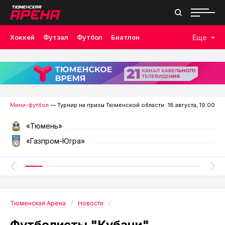
Хоккей
Футзал
Футбол
Биатлон
Еще
Лыжные гонки
Волейбол
Плавание
Дзюдо
Скалолазание
Велоспорт
Бокс
Мини-футбол
— Турнир на призы Тюменской области
18 августа, 19:00
«Тюмень»
«Газпром-Югра»
Тюменская Арена
Новости
Футболисты "Кубани"