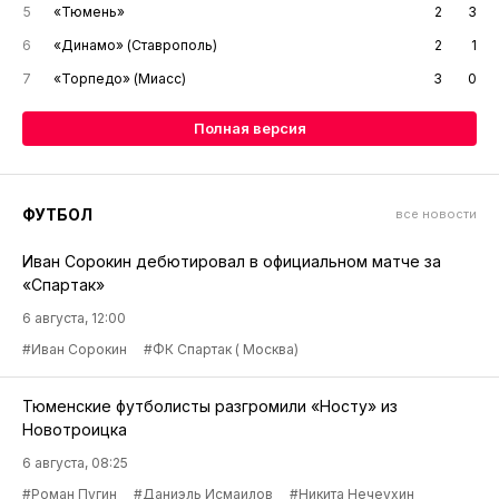
5
«Тюмень»
2
3
6
«Динамо» (Ставрополь)
2
1
7
«Торпедо» (Миасс)
3
0
Полная версия
ФУТБОЛ
все новости
Иван Сорокин дебютировал в официальном матче за
«Спартак»
6 августа, 12:00
#Иван Сорокин
#ФК Спартак ( Москва)
Тюменские футболисты разгромили «Носту» из
Новотроицка
6 августа, 08:25
#Роман Пугин
#Даниэль Исмаилов
#Никита Нечеухин