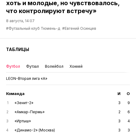
хоть и молодые, но чувствовалось,
что контролируют встречу»
8 августа, 14:07
#Футзальный клуб Тюмень-д
#Евгений Осинцев
ТАБЛИЦЫ
Футбол
Футзал
Волейбол
Хоккей
LEON-Вторая лига «А»
Команда
И
О
1
«Зенит-2»
3
9
2
«Амкар-Пермь»
2
6
3
«Иртыш»
3
4
4
«Динамо-2» (Москва)
3
3