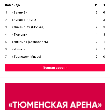
Команда
И
О
1
«Зенит-2»
2
6
2
«Амкар-Пермь»
1
3
3
«Динамо-2» (Москва)
2
3
4
«Тюмень»
1
3
5
«Динамо» (Ставрополь)
2
1
6
«Иртыш»
2
1
7
«Торпедо» (Миасс)
2
0
Полная версия