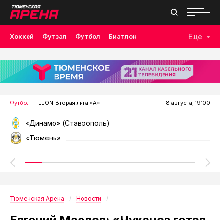
Хоккей
Футзал
Футбол
Биатлон
Еще
Лыжные гонки
Волейбол
Плавание
Дзюдо
Скалолазание
Велоспорт
Бокс
Футбол
— LEON-Вторая лига «А»
8 августа, 19:00
«Динамо» (Ставрополь)
«Тюмень»
Тюменская Арена
Новости
Евгений Маслов: «Чуканов готов