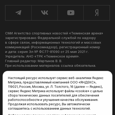
СМИ Агентство спортивных новостей «Тюменская арена»
зарегистрировано Федеральной службой по надзору
в сфере связи, информационных технологий и массовых
коммуникаций (Роскомнадзор), регистрационный номер
и дата: серия Эл № ФС77-81090 от 25 мая 2021 г.
Учредитель: АНО «ТРК «Тюменское время».
Главный редактор: Мартынов В. В.
При использовании материалов ссылка обязательна.
Политика конфиденциальности
Настоящий ресурс использует сервис веб-аналитики Яндекс
Метрика, предоставляемый компанией ООО «ЯНДЕКС»,
Редакция:
119021, Россия, Москва, ул. Л. Толстого, 16 (далее — Яндекс),
сервис Яндекс Метрика использует файлы «cookie» с целью
625035, Тюмень, пр. Геологоразведчиков, 28А
сбора технических данных посетителей для обеспечения
(3452) 68-22-28
работоспособности и улучшения качества обслуживания.
tum-arena@mail.ru
Продолжая использовать ресурс, Вы автоматически
соглашаетесь с использованием данных технологий.
Отдел продаж: