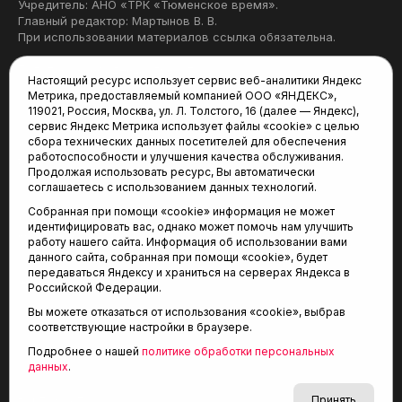
Учредитель: АНО «ТРК «Тюменское время».
Главный редактор: Мартынов В. В.
При использовании материалов ссылка обязательна.
Политика конфиденциальности
Настоящий ресурс использует сервис веб-аналитики Яндекс
Метрика, предоставляемый компанией ООО «ЯНДЕКС»,
Редакция:
119021, Россия, Москва, ул. Л. Толстого, 16 (далее — Яндекс),
сервис Яндекс Метрика использует файлы «cookie» с целью
625035, Тюмень, пр. Геологоразведчиков, 28А
сбора технических данных посетителей для обеспечения
(3452) 68-22-28
работоспособности и улучшения качества обслуживания.
tum-arena@mail.ru
Продолжая использовать ресурс, Вы автоматически
соглашаетесь с использованием данных технологий.
Отдел продаж:
Собранная при помощи «cookie» информация не может
(3452) 68-89-78
идентифицировать вас, однако может помочь нам улучшить
kotovaev@sibinformburo.ru
работу нашего сайта. Информация об использовании вами
данного сайта, собранная при помощи «cookie», будет
передаваться Яндексу и храниться на серверах Яндекса в
Российской Федерации.
Вы можете отказаться от использования «cookie», выбрав
соответствующие настройки в браузере.
Подробнее о нашей
политике обработки персональных
© 2001-2026 Агентство спортивных новостей
данных
.
6+
«Тюменская арена»
Карта сайта
Принять