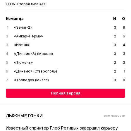
LEON-Вторая лига «А»
Команда
И
О
1
«Зенит-2»
3
9
2
«Амкар-Пермь»
2
6
3
«Иртыш»
3
4
4
«Динамо-2» (Москва)
3
3
5
«Тюмень»
2
3
6
«Динамо» (Ставрополь)
2
1
7
«Торпедо» (Миасс)
3
0
Полная версия
ЛЫЖНЫЕ ГОНКИ
все новости
Известный спринтер Глеб Ретивых завершил карьеру