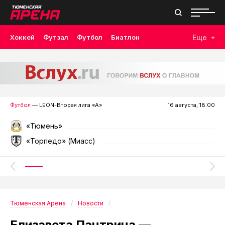
Хоккей
Футзал
Футбол
Биатлон
Еще
Лыжные гонки
Волейбол
Плавание
Дзюдо
Скалолазание
Велоспорт
Бокс
Футбол
— LEON-Вторая лига «А»
16 августа, 18:00
«Тюмень»
«Торпедо» (Миасс)
Тюменская Арена
Новости
Елизавета Пантрина —