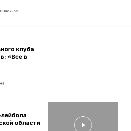
 Рыночнов
ного клуба
: «Все в
ев
олейбола
ской области