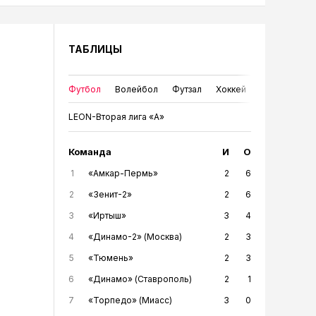
ТАБЛИЦЫ
Футбол
Волейбол
Футзал
Хоккей
LEON-Вторая лига «А»
Команда
И
О
1
«Амкар-Пермь»
2
6
2
«Зенит-2»
2
6
3
«Иртыш»
3
4
4
«Динамо-2» (Москва)
2
3
5
«Тюмень»
2
3
6
«Динамо» (Ставрополь)
2
1
7
«Торпедо» (Миасс)
3
0