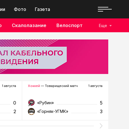
ии
Фото
Газета
о
Скалолазание
Велоспорт
Еще
1 августа
Хоккей
— Товарищеский матч
1 августа
Футбол
—
0
5
«Рубин»
«Д
2
3
«Горняк-УГМК»
«Т