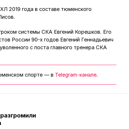
ВХЛ 2019 года в составе тюменского
Лисов.
гроком системы СКА Евгений Корешков. Его
стов России 90-х годов Евгений Геннадьевич
воленного с поста главного тренера СКА
тюменском спорте — в
Telegram-канале
.
 разгромили
а