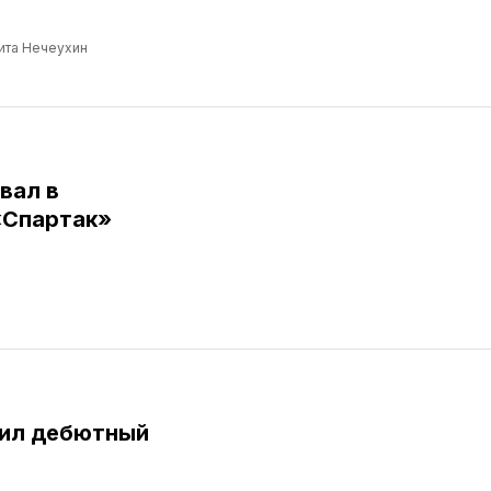
ита Нечеухин
вал в
«Спартак»
бил дебютный