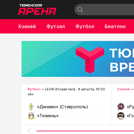
Хоккей
Футзал
Футбол
Биатлон
Бокс
Футбол
— LEON-Вторая лига
8 августа, 19:00
Хоккей
—
«А»
«Динамо» (Ставрополь)
«Р
«Тюмень»
«Г