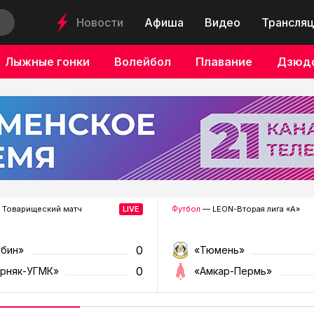
Новости
Афиша
Видео
Трансляц
Лыжные гонки
Волейбол
Плавание
Дзюд
 Товарищеский матч
Футбол
— LEON-Вторая лига «А»
0
убин»
«Тюмень»
0
орняк-УГМК»
«Амкар-Пермь»