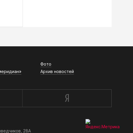
Фото
меридиан»
Архив новостей
зведчиков, 28А