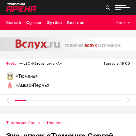
Хоккей
Футзал
Футбол
Биатлон
Еще
Лыжные гонки
Волейбол
Плавание
Дзюдо
Скалолазание
Велоспорт
Бокс
Футбол
— LEON-Вторая лига «А»
1 августа, 19:00
«Тюмень»
«Амкар-Пермь»
Тюменская Арена
Новости
Экс-игрок «Тюмени» Сергей