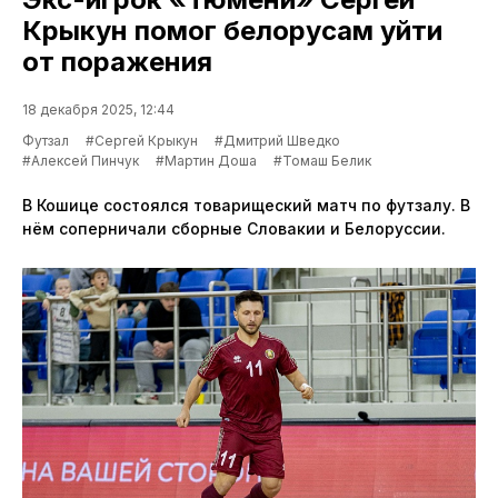
Крыкун помог белорусам уйти
от поражения
18 декабря 2025, 12:44
Футзал
#Сергей Крыкун
#Дмитрий Шведко
#Алексей Пинчук
#Мартин Доша
#Томаш Белик
В Кошице состоялся товарищеский матч по футзалу. В
нём соперничали сборные Словакии и Белоруссии.