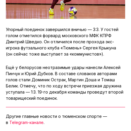
Упорный поединок завершился вничью — 3:3. У гостей
голом отметился форвард московского МФК КПРФ
Дмитрий Шведко. Он отличился после прохода экс-
игрока футзального клуба «Тюмень» Сергея Крыкуна
(он сейчас тоже выступает за «коммунистов»).
Ещё у белорусов неотразимые удары нанесли Алексей
Пинчук и Юрий Дубков. В составе словаков авторами
голов стали Доминик Острак, Мартин Доша и Томаш
Белик. Отмечу, что по ходу встречи приезжая дружина
уступала — 1:3. 19-го декабря команды проведут второй
товарищеский поединок.
Другие главные новости о тюменском спорте —
в
Telegram-канале
.