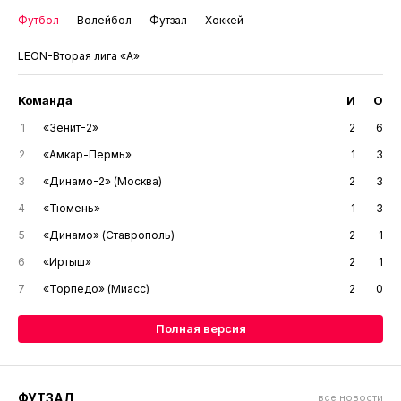
Футбол
Волейбол
Футзал
Хоккей
LEON-Вторая лига «А»
Команда
И
О
1
«Зенит-2»
2
6
2
«Амкар-Пермь»
1
3
3
«Динамо-2» (Москва)
2
3
4
«Тюмень»
1
3
5
«Динамо» (Ставрополь)
2
1
6
«Иртыш»
2
1
7
«Торпедо» (Миасс)
2
0
Полная версия
ФУТЗАЛ
все новости