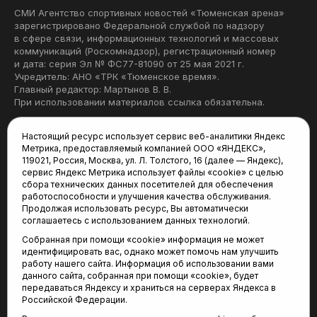
СМИ Агентство спортивных новостей «Тюменская арена»
зарегистрировано Федеральной службой по надзору
в сфере связи, информационных технологий и массовых
коммуникаций (Роскомнадзор), регистрационный номер
и дата: серия Эл № ФС77-81090 от 25 мая 2021 г.
Учредитель: АНО «ТРК «Тюменское время».
Главный редактор: Мартынов В. В.
При использовании материалов ссылка обязательна.
Политика конфиденциальности
Настоящий ресурс использует сервис веб-аналитики Яндекс
Метрика, предоставляемый компанией ООО «ЯНДЕКС»,
Редакция:
119021, Россия, Москва, ул. Л. Толстого, 16 (далее — Яндекс),
сервис Яндекс Метрика использует файлы «cookie» с целью
625035, Тюмень, пр. Геологоразведчиков, 28А
сбора технических данных посетителей для обеспечения
(3452) 68-22-28
работоспособности и улучшения качества обслуживания.
tum-arena@mail.ru
Продолжая использовать ресурс, Вы автоматически
соглашаетесь с использованием данных технологий.
Отдел продаж:
Собранная при помощи «cookie» информация не может
(3452) 68-89-78
идентифицировать вас, однако может помочь нам улучшить
kotovaev@sibinformburo.ru
работу нашего сайта. Информация об использовании вами
данного сайта, собранная при помощи «cookie», будет
передаваться Яндексу и храниться на серверах Яндекса в
Российской Федерации.