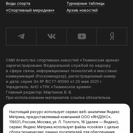
Виды спорта
Турнирные таблицы
«Спортивный меридиан»
Архив новостей
СМИ Агентство спортивных новостей «Тюменская арена»
зарегистрировано Федеральной службой по надзору
в сфере связи, информационных технологий и массовых
коммуникаций (Роскомнадзор), регистрационный номер
и дата: серия Эл № ФС77-81090 от 25 мая 2021 г.
Учредитель: АНО «ТРК «Тюменское время».
Главный редактор: Мартынов В. В.
При использовании материалов ссылка обязательна.
Политика конфиденциальности
Настоящий ресурс использует сервис веб-аналитики Яндекс
Метрика, предоставляемый компанией ООО «ЯНДЕКС»,
Редакция:
119021, Россия, Москва, ул. Л. Толстого, 16 (далее — Яндекс),
сервис Яндекс Метрика использует файлы «cookie» с целью
625035, Тюмень, пр. Геологоразведчиков, 28А
сбора технических данных посетителей для обеспечения