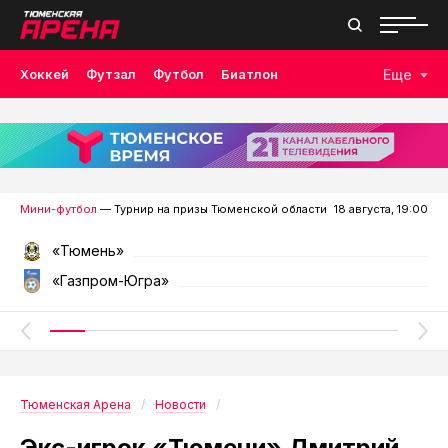
Хоккей
Футзал
Футбол
Биатлон
Еще
Лыжные гонки
Волейбол
Плавание
Дзюдо
Скалолазание
Велоспорт
Бокс
Мини-футбол
— Турнир на призы Тюменской области
18 августа, 19:00
«Тюмень»
«Газпром-Югра»
Тюменская Арена
Новости
Экс-игрок «Тюмени» Дмитрий