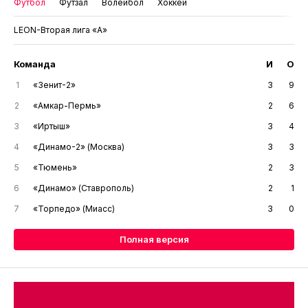
Футбол
Футзал
Волейбол
Хоккей
LEON-Вторая лига «А»
Команда
И
О
1
«Зенит-2»
3
9
2
«Амкар-Пермь»
2
6
3
«Иртыш»
3
4
4
«Динамо-2» (Москва)
3
3
5
«Тюмень»
2
3
6
«Динамо» (Ставрополь)
2
1
7
«Торпедо» (Миасс)
3
0
Полная версия