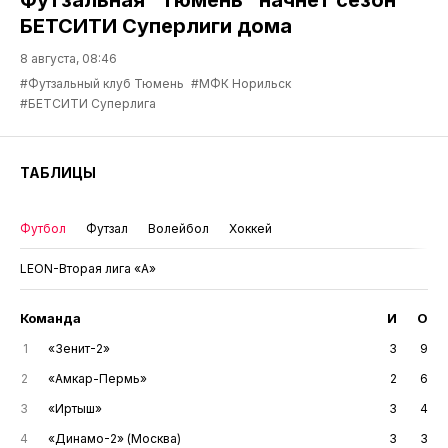
БЕТСИТИ Суперлиги дома
8 августа, 08:46
#Футзальный клуб Тюмень
#МФК Норильск
#БЕТСИТИ Суперлига
ТАБЛИЦЫ
Футбол
Футзал
Волейбол
Хоккей
LEON-Вторая лига «А»
Команда
И
О
1
«Зенит-2»
3
9
2
«Амкар-Пермь»
2
6
3
«Иртыш»
3
4
4
«Динамо-2» (Москва)
3
3