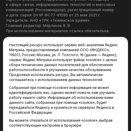
в сфере связи, информационных технологий и массовых
коммуникаций (Роскомнадзор), регистрационный номер
и дата: серия Эл № ФС77-81090 от 25 мая 2021 г.
Учредитель: АНО «ТРК «Тюменское время».
Главный редактор: Мартынов В. В.
При использовании материалов ссылка обязательна.
Политика конфиденциальности
Настоящий ресурс использует сервис веб-аналитики Яндекс
Метрика, предоставляемый компанией ООО «ЯНДЕКС»,
Редакция:
119021, Россия, Москва, ул. Л. Толстого, 16 (далее — Яндекс),
сервис Яндекс Метрика использует файлы «cookie» с целью
625035, Тюмень, пр. Геологоразведчиков, 28А
сбора технических данных посетителей для обеспечения
(3452) 68-22-28
работоспособности и улучшения качества обслуживания.
tum-arena@mail.ru
Продолжая использовать ресурс, Вы автоматически
соглашаетесь с использованием данных технологий.
Отдел продаж:
Собранная при помощи «cookie» информация не может
(3452) 68-89-78
идентифицировать вас, однако может помочь нам улучшить
kotovaev@sibinformburo.ru
работу нашего сайта. Информация об использовании вами
данного сайта, собранная при помощи «cookie», будет
передаваться Яндексу и храниться на серверах Яндекса в
Российской Федерации.
Вы можете отказаться от использования «cookie», выбрав
соответствующие настройки в браузере.