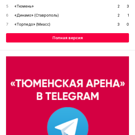
5
«Тюмень»
2
3
6
«Динамо» (Ставрополь)
2
1
7
«Торпедо» (Миасс)
3
0
Полная версия