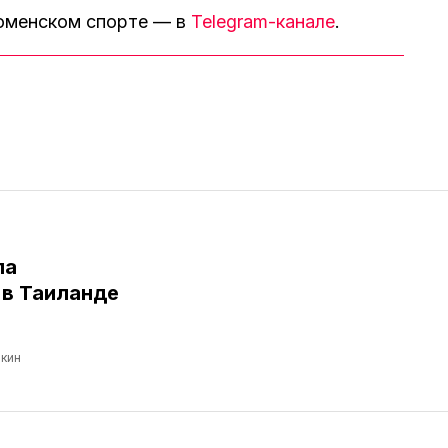
тюменском спорте — в
Telegram-канале
.
ла
в Таиланде
кин