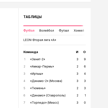
ТАБЛИЦЫ
Футбол
Волейбол
Футзал
Хоккей
LEON-Вторая лига «А»
Команда
И
О
1
«Зенит-2»
3
9
2
«Амкар-Пермь»
2
6
3
«Иртыш»
3
4
4
«Динамо-2» (Москва)
3
3
5
«Тюмень»
2
3
6
«Динамо» (Ставрополь)
2
1
7
«Торпедо» (Миасс)
3
0