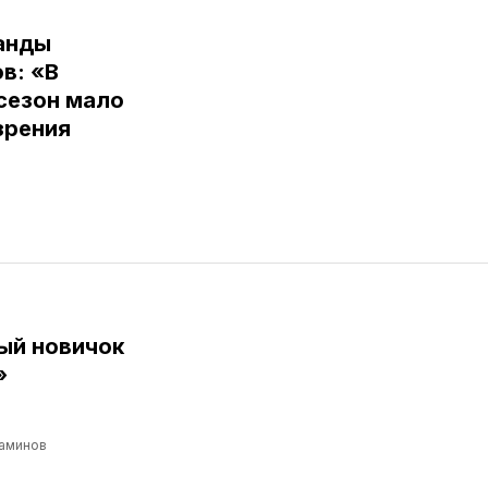
анды
в: «В
сезон мало
зрения
ый новичок
»
аминов