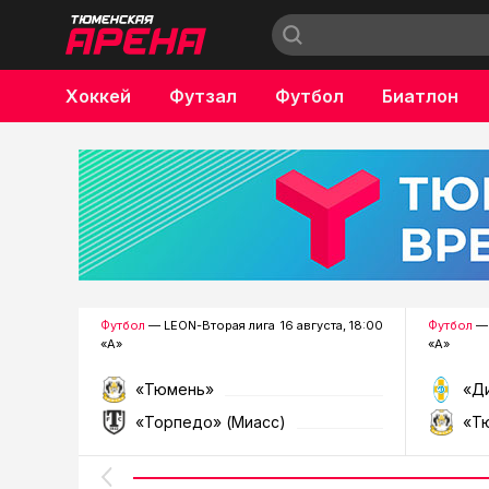
Хоккей
Футзал
Футбол
Биатлон
Бокс
Футбол
— LEON-Вторая лига
16 августа, 18:00
Футбол
— 
«А»
«А»
«Тюмень»
«Д
«Торпедо» (Миасс)
«Т