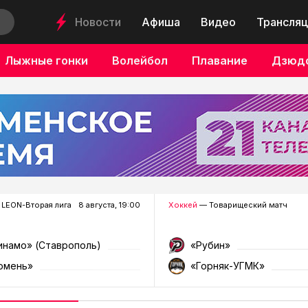
Новости
Афиша
Видео
Трансляц
Лыжные гонки
Волейбол
Плавание
Дзюд
LEON-Вторая лига
8 августа, 19:00
Хоккей
— Товарищеский матч
инамо» (Ставрополь)
«Рубин»
юмень»
«Горняк-УГМК»