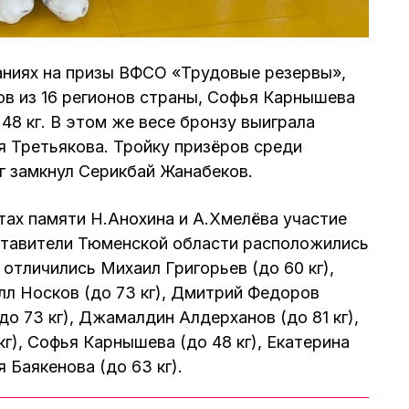
аниях на призы ВФСО «Трудовые резервы»,
ов из 16 регионов страны, Софья Карнышева
 48 кг. В этом же весе бронзу выиграла
 Третьякова. Тройку призёров среди
кг замкнул Серикбай Жанабеков.
тах памяти Н.Анохина и А.Хмелёва участие
ставители Тюменской области расположились
 отличились Михаил Григорьев (до 60 кг),
илл Носков (до 73 кг), Дмитрий Федоров
до 73 кг), Джамалдин Алдерханов (до 81 кг),
г), Софья Карнышева (до 48 кг), Екатерина
 Баякенова (до 63 кг).