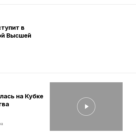
тупит в
ой Высшей
лась на Кубке
тва
ва