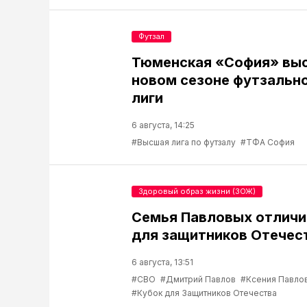
Футзал
Тюменская «София» выс
новом сезоне футзальн
лиги
6 августа, 14:25
#Высшая лига по футзалу
#ТФА София
Здоровый образ жизни (ЗОЖ)
Семья Павловых отличи
для защитников Отечес
6 августа, 13:51
#СВО
#Дмитрий Павлов
#Ксения Павло
#Кубок для Защитников Отечества