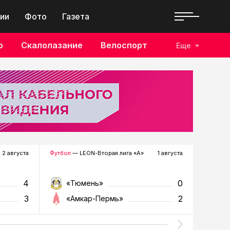
ии
Фото
Газета
о
Скалолазание
Велоспорт
Еще
2 августа
Футбол
— LEON-Вторая лига «А»
1 августа
Хоккей
—
4
0
«Тюмень»
«Р
3
2
«Амкар-Пермь»
«Г