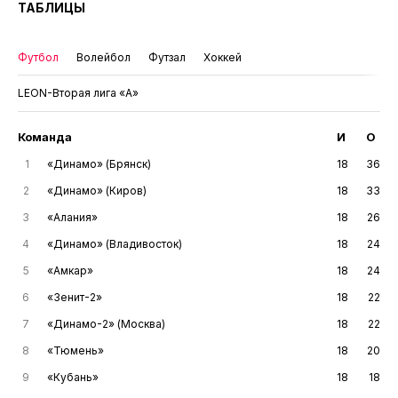
ТАБЛИЦЫ
Футбол
Волейбол
Футзал
Хоккей
LEON-Вторая лига «А»
Команда
И
О
1
«Динамо» (Брянск)
18
36
2
«Динамо» (Киров)
18
33
3
«Алания»
18
26
4
«Динамо» (Владивосток)
18
24
5
«Амкар»
18
24
6
«Зенит-2»
18
22
7
«Динамо-2» (Москва)
18
22
8
«Тюмень»
18
20
9
«Кубань»
18
18