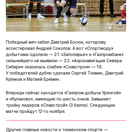
Победный мяч забил Дмитрий Босюк, которому
ассистировал Андрей Соколов. А вот «Спортмоду»
добытчики одолели — 2:1. «Заполярье» и «Газпромбанк»
сильнейшего не выявили — 2:2. «Аэронавигация Севера
Сибири» оказалась слабее «Славстроя» — 1:6.
У победителей дубли сделали Сергей Токмин, Дмитрий
Куликов и Матвей Ерёмин.
Впереди сейчас находятся «Газпром добыча Уренгой»
и «Кулаково», имеющие по шесть очков. Замыкает
тройку лидеров «Славстрой» (3 балла). Следующие
матчи пройдут 12-го ноября.
Другие главные новости о тюменском спорте —