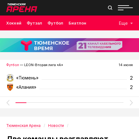
Хоккей
Футзал
Футбол
Биатлон
Еще
Лыжные гонки
Волейбол
Плавание
Дзюдо
Скалолазание
Велоспорт
Бокс
Футбол
— LEON-Вторая лига «А»
14 июня
2
«Тюмень»
2
«Алания»
Тюменская Арена
Новости
Две команды возглавляют