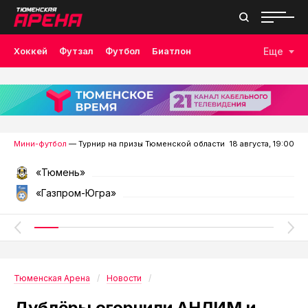
Хоккей
Футзал
Футбол
Биатлон
Еще
Лыжные гонки
Волейбол
Плавание
Дзюдо
Скалолазание
Велоспорт
Бокс
Мини-футбол
— Турнир на призы Тюменской области
18 августа, 19:00
«Тюмень»
«Газпром-Югра»
Тюменская Арена
Новости
Дублёры огорчили АНЛИМ и