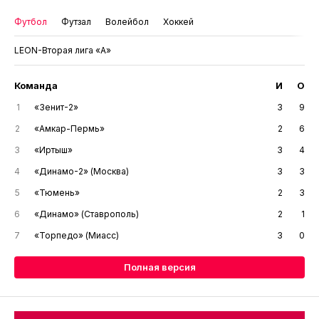
Футбол
Футзал
Волейбол
Хоккей
LEON-Вторая лига «А»
Команда
И
О
1
«Зенит-2»
3
9
2
«Амкар-Пермь»
2
6
3
«Иртыш»
3
4
4
«Динамо-2» (Москва)
3
3
5
«Тюмень»
2
3
6
«Динамо» (Ставрополь)
2
1
7
«Торпедо» (Миасс)
3
0
Полная версия