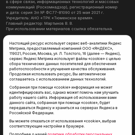
в сфере связи, информационных технологий и массовых
коммуникаций (Роскомнадзор), регистрационный номер
и дата: серия Эл № ФС77-81090 от 25 мая 2021 г.
Учредитель: АНО «ТРК «Тюменское время».
Главный редактор: Мартынов В. В.
При использовании материалов ссылка обязательна.
Политика конфиденциальности
Настоящий ресурс использует сервис веб-аналитики Яндекс
Метрика, предоставляемый компанией ООО «ЯНДЕКС»,
Редакция:
119021, Россия, Москва, ул. Л. Толстого, 16 (далее — Яндекс),
сервис Яндекс Метрика использует файлы «cookie» с целью
625035, Тюмень, пр. Геологоразведчиков, 28А
сбора технических данных посетителей для обеспечения
(3452) 68-22-28
работоспособности и улучшения качества обслуживания.
tum-arena@mail.ru
Продолжая использовать ресурс, Вы автоматически
соглашаетесь с использованием данных технологий.
Отдел продаж:
Собранная при помощи «cookie» информация не может
(3452) 68-89-78
идентифицировать вас, однако может помочь нам улучшить
kotovaev@sibinformburo.ru
работу нашего сайта. Информация об использовании вами
данного сайта, собранная при помощи «cookie», будет
передаваться Яндексу и храниться на серверах Яндекса в
Российской Федерации.
Вы можете отказаться от использования «cookie», выбрав
соответствующие настройки в браузере.
Подробнее о нашей
политике обработки персональных