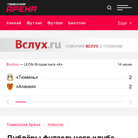
Хоккей
Футзал
Футбол
Биатлон
Еще
Лыжные гонки
Волейбол
Плавание
Дзюдо
Скалолазание
Велоспорт
Бокс
Футбол
— LEON-Вторая лига «А»
14 июня
2
«Тюмень»
2
«Алания»
Тюменская Арена
Новости
Дублёры футзального клуба