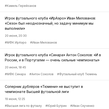
#Камиль Герейханов
Игрок футзального клуба «ИрАэро» Иван Милованов:
«Сезон был неоднозначный, но задачу минимум мы
выполнили»
20 июня, 20:30
#МФК ИрАэро
#Иван Милованов
Игрок футзального клуба «Синара» Антон Соколов: «И в
России, и в Португалии — очень сильные чемпионаты»
20 июня, 18:45
#МФК Синара
#Антон Соколов
#Футзальный клуб Тюмень
Соперник дублёров «Тюмени» не выступит в
чемпионате Высшей футзальной лиги
19 июня, 12:25
#Высшая лига по футзалу
#Юрий Бутрин
#Иван Скученко