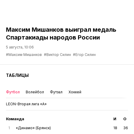
Максим Мишанков выиграл медаль
Спартакиады народов России
5 августа, 10:06
#Максим Мишанков
#Виктор Силин
#Егор Силин
ТАБЛИЦЫ
Футбол
Волейбол
Футзал
Хоккей
LEON-Вторая лига «А»
Команда
И
О
1
«Динамо» (Брянск)
18
36