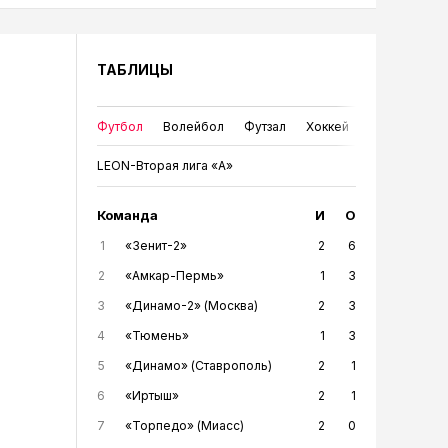
ТАБЛИЦЫ
Футбол
Волейбол
Футзал
Хоккей
LEON-Вторая лига «А»
Команда
И
О
1
«Зенит-2»
2
6
2
«Амкар-Пермь»
1
3
3
«Динамо-2» (Москва)
2
3
4
«Тюмень»
1
3
5
«Динамо» (Ставрополь)
2
1
6
«Иртыш»
2
1
7
«Торпедо» (Миасс)
2
0