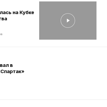
лась на Кубке
тва
ва
вал в
«Спартак»