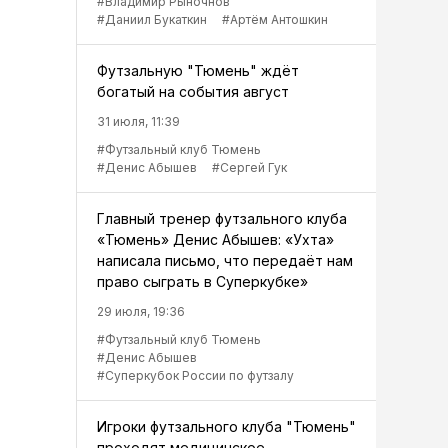
#Владимир Рыночнов
#Даниил Букаткин
#Артём Антошкин
Футзальную "Тюмень" ждёт
богатый на события август
31 июля, 11:39
#Футзальный клуб Тюмень
#Денис Абышев
#Сергей Гук
Главный тренер футзального клуба
«Тюмень» Денис Абышев: «Ухта»
написала письмо, что передаёт нам
право сыграть в Суперкубке»
29 июля, 19:36
#Футзальный клуб Тюмень
#Денис Абышев
#Суперкубок России по футзалу
Игроки футзального клуба "Тюмень"
проходят медицинское