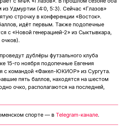
рает с МФК «Глазов». В прошлом сезоне оба
 из Удмуртии (4:0, 5:3). Сейчас «Глазов»
ятую строчку в конференции «Восток».
баллов, идёт первым. Также подопечные
я с «Новой генерацией-2» из Сыктывкара,
 очков).
 проведут дублёры футзального клуба
е 15-го ноября подопечные Евгения
я с командой «Факел-ЮКИОР» из Сургута.
авшие пять баллов, находятся на шестом
одно очко, располагаются на последней,
тюменском спорте — в
Telegram-канале
.