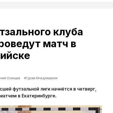
тзального клуба
оведут матч в
ийске
ений Осинцев
#Гурам Мчедлишвили
сшей футзальной лиги начнётся в четверг,
 матчем в Екатеринбурге.