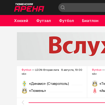
Хоккей
Футзал
Футбол
Биатлон
Бокс
Футбол
— LEON-Вторая лига
8 августа, 19:00
Футбол
— 
«А»
«А»
«Динамо» (Ставрополь)
«Т
«Тюмень»
«А