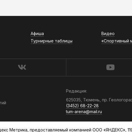
Афиша
Видео
Турнирные таблицы
«Спортивный 
Редакция:
625035, Тюмень, пр. Геологора
гий
(3452) 68-22-28
tum-arena@mail.ru
Отдел продаж:
кс Метрика, предоставляемый компанией ООО «ЯНДЕКС», 119021