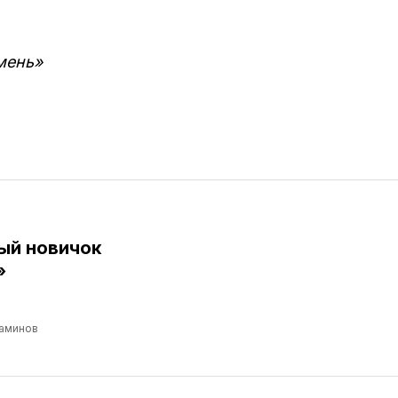
мень»
ый новичок
»
аминов