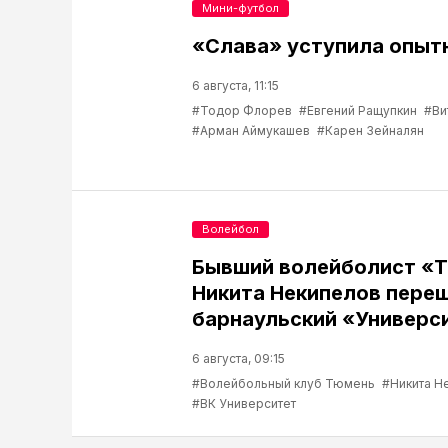
Мини-футбол
«Слава» уступила опыт
6 августа, 11:15
#Тодор Флорев
#Евгений Ращупкин
#Ви
#Арман Аймукашев
#Карен Зейналян
Волейбол
Бывший волейболист «
Никита Некипелов переш
барнаульский «Универс
6 августа, 09:15
#Волейбольный клуб Тюмень
#Никита Н
#ВК Университет