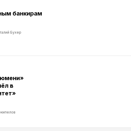
ным банкирам
талий Бухер
Тюмени»
ёл в
итет»
екипелов