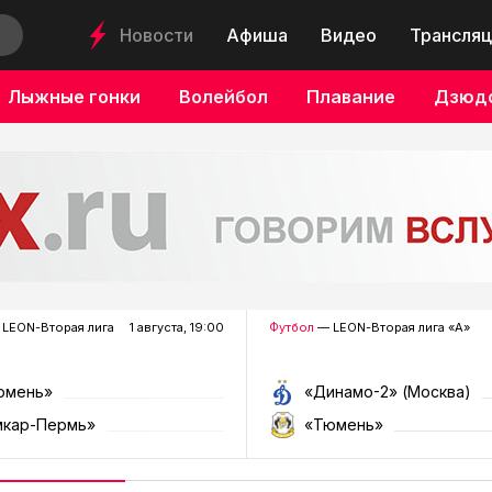
Новости
Афиша
Видео
Трансляц
Лыжные гонки
Волейбол
Плавание
Дзюд
LEON-Вторая лига
1 августа, 19:00
Футбол
— LEON-Вторая лига «А»
юмень»
«Динамо-2» (Москва)
мкар-Пермь»
«Тюмень»