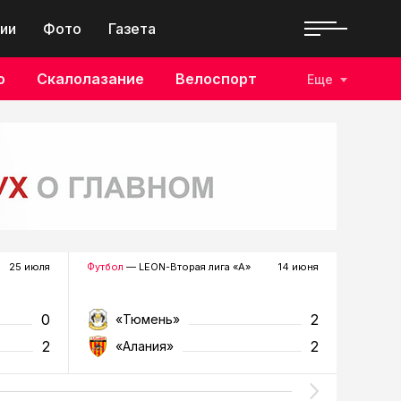
ии
Фото
Газета
о
Скалолазание
Велоспорт
Еще
25 июля
Футбол
— LEON-Вторая лига «А»
14 июня
Футбол
—
0
2
«Тюмень»
«К
2
2
«Алания»
«Т