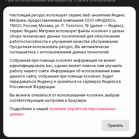
При использовании материалов ссылка обязательна.
Политика конфиденциальности
Настоящий ресурс использует сервис веб-аналитики Яндекс
Метрика, предоставляемый компанией ООО «ЯНДЕКС»,
Редакция:
119021, Россия, Москва, ул. Л. Толстого, 16 (далее — Яндекс),
сервис Яндекс Метрика использует файлы «cookie» с целью
625035, Тюмень, пр. Геологоразведчиков, 28А
сбора технических данных посетителей для обеспечения
(3452) 68-22-28
работоспособности и улучшения качества обслуживания.
tum-arena@mail.ru
Продолжая использовать ресурс, Вы автоматически
соглашаетесь с использованием данных технологий.
Отдел продаж:
Собранная при помощи «cookie» информация не может
(3452) 68-89-78
идентифицировать вас, однако может помочь нам улучшить
kotovaev@sibinformburo.ru
работу нашего сайта. Информация об использовании вами
данного сайта, собранная при помощи «cookie», будет
передаваться Яндексу и храниться на серверах Яндекса в
Российской Федерации.
Вы можете отказаться от использования «cookie», выбрав
соответствующие настройки в браузере.
Подробнее о нашей
политике обработки персональных
© 2001-2026 Агентство спортивных новостей
данных
.
6+
«Тюменская арена»
Карта сайта
Принять