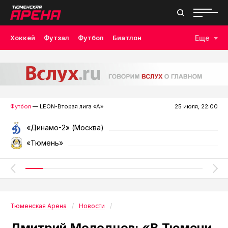
Хоккей
Футзал
Футбол
Биатлон
Еще
Лыжные гонки
Волейбол
Плавание
Дзюдо
Скалолазание
Велоспорт
Бокс
Футбол
— LEON-Вторая лига «А»
25 июля, 22:00
«Динамо-2» (Москва)
«Тюмень»
Тюменская Арена
Новости
Дмитрий Молодцов: «В Тюмени